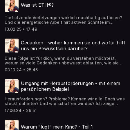
und Seele nachhaltige Veränderungen herbeiführen
Was ist ETH®?
kannst.
Tiefsitzende Verletzungen wirklich nachhaltig auflösen?
Und die energetische Arbeit mit aktiven Schritte im
präsenten Leben verbinden? Heute gibt es ein Einblick in
10.02.25 • 17:49
meine Ausbildung.
Gedanken - woher kommen sie und wofür hilft
uns ein Bewusstsein darüber?
Diese Folge ist für dich, wenn du verstehen möchtest,
warum so viele Gedanken unbewusst ablaufen, wie sie
deinen Familienalltag beeinflussen und wie wir es
03.10.24 • 25:45
schaffen, uns unserer Gedanken bewusster zu werden.
Umgang mit Herausforderungen - mit einem
persönlichem Beispiel
Herausforderungen? Probleme? Kennen wir alle! Doch was
steckt dahinter? Und wie schaffen wir das? Ich zeige
euch meinen Weg, an einem ganz persönlichen Beispiel.
17.06.24 • 29:51
Warum "lügt" mein Kind? - Teil 1