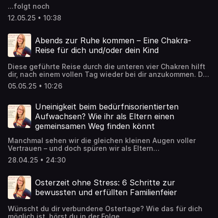
...folgt noch
12.05.25 • 10:38
Abends zur Ruhe kommen – Eine Chakra-
Reise für dich und/oder dein Kind
Diese geführte Reise durch die unteren vier Chakren hilft
dir, nach einem vollen Tag wieder bei dir anzukommen. Du
darfst loslassen, was du getragen hast, dich mit deiner
05.05.25 • 10:26
inneren Kraft verbinden und in einen Zustand von Frieden
und Geborgenheit eintauchen. Ideal für deinen Abend –
zum Einschlafen, zum Auftanken oder einfach, um wieder
Uneinigkeit beim bedürfnisorientierten
ganz bei dir zu sein. Für Eltern, die sich nach Tiefe, Ruhe
Aufwachsen? Wie ihr als Eltern einen
und echter Verbindung sehnen. Für dich und deine Kinder.
gemeinsamen Weg finden könnt
Manchmal sehen wir die gleichen kleinen Augen voller
Vertrauen – und doch spüren wir als Eltern
unterschiedliche Wege, wie wir begleiten möchten.
28.04.25 • 24:30
Gerade wenn es um das bedürfnisorientierte Aufwachsen
geht, können Uneinigkeiten schmerzhaft und
verunsichernd sein. Doch hinter jeder
Osterzeit ohne Stress: 6 Schritte zur
Meinungsverschiedenheit wartet eine Chance: die
bewussten und erfüllten Familienfeier
Einladung, einander neu zu begegnen – mit Offenheit,
Verständnis und Liebe.
Wünscht du dir verbundene Ostertage? Wie das für dich
möglich ist, hörst du in der Folge.