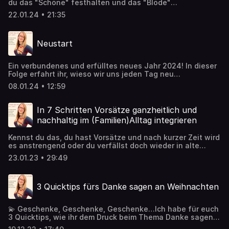
du das "Schöne" festhalten und das "Blöde"
wegdrücken? In dieser Folge spreche ich darüber, wie
22.01.24 • 21:35
wichtig das Erkennen, das Annehmen, das Loslassen und
Fließen ist.
Neustart
Ein verbundenes und erfülltes neues Jahr 2024! In dieser
Folge erfahrt ihr, wieso wir uns jeden Tag neu
entscheiden können und was das emotionale Zuhause
08.01.24 • 12:59
ist.
In 7 Schritten Vorsätze ganzheitlich und
nachhaltig im (Familien)Alltag integrieren
Kennst du das, du hast Vorsätze und nach kurzer Zeit wird
es anstrengend oder du verfällst doch wieder in alte
Muster? In dieser Folge erfährst du in 7 Schritten, wie du
23.01.23 • 29:49
Vorsätze ganzheitlich im (Familien)Alltag integrierst.
3 Quicktips fürs Danke sagen an Weihnachten
💫 Geschenke, Geschenke, Geschenke…Ich habe für euch
3 Quicktips, wie ihr dem Druck beim Thema Danke sagen
begegnen könnt 💫