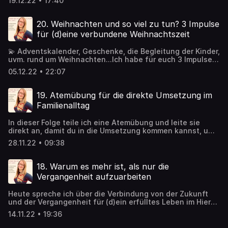
19.12.22 • 17:40
20. Weihnachten und so viel zu tun? 3 Impulse
für (d)eine verbundene Weihnachtszeit
💫 Adventskalender, Geschenke, die Begleitung der Kinder,
uvm. rund um Weihnachten...Ich habe für euch 3 Impulse,
wie ihr die Weihnachtszeit in Verbindung kommen und
05.12.22 • 22:07
bleiben könnt. 💫
19. Atemübung für die direkte Umsetzung im
Familienalltag
In dieser Folge teile ich eine Atemübung und leite sie
direkt an, damit du in die Umsetzung kommen kannst, um
deine Verbindung zu dir und dadurch zu deinem*n
28.11.22 • 09:38
Kind*ern zu stärken.
18. Warum es mehr ist, als nur die
Vergangenheit aufzuarbeiten
Heute spreche ich über die Verbindung von der Zukunft
und der Vergangenheit für (d)ein erfülltes Leben im Hier
und Jetzt, sowie über den neuen Namen & das neue Logo.
14.11.22 • 19:36