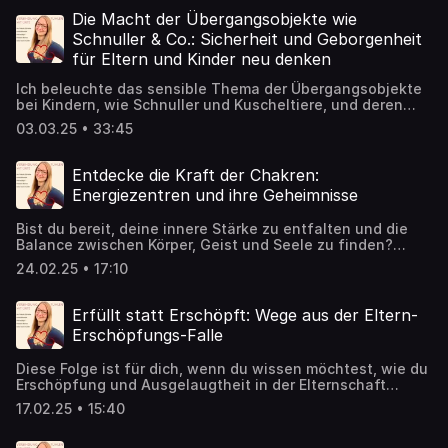
Verbindungen zu deinen Kindern aufzubauen und die
Elternschaft zu leben, die du dir immer gewünscht hast. ✨
Die Macht der Übergangsobjekte wie
Hör' jetzt rein und starte deine Reise zu einer
Schnuller & Co.: Sicherheit und Geborgenheit
verständnisvollen und wertschätzenden Familie!
für Eltern und Kinder neu denken
Ich beleuchte das sensible Thema der Übergangsobjekte
bei Kindern, wie Schnuller und Kuscheltiere, und deren
Verbindung zu den Chakren, insbesondere dem Wurzel-
03.03.25 • 33:45
und Sakralchakra. Ihr erfahrt, wie solche Objekte als
Sicherheitsstrategien genutzt werden und welche
tieferliegenden Bedürfnisse der Kinder damit verknüpft
Entdecke die Kraft der Chakren:
sind. Die Episode bietet wertvolle Einblicke in die
Energiezentren und ihre Geheimnisse
emotionale Entwicklung der Kinder und ermutigt euch als
Eltern, euch eurer eigenen Prägungen und der damit
Bist du bereit, deine innere Stärke zu entfalten und die
verbundenen Verhaltensmuster bewusst zu werden. Durch
Balance zwischen Körper, Geist und Seele zu finden?
eine reflektierte Herangehensweise könnt ihr die
Erfahre, wie du mit einfachen Schritten eine geerdete
emotionale Sicherheit eurer Kinder stärken, sowie auch
24.02.25 • 17:10
Spiritualität leben und damit aktive Veränderungen in
die eigenen inneren Blockaden erkennen und auflösen.
deinem Leben bewirken kannst. Ob du schon vertraut bist
Diese wertschätzende und tiefgründige Betrachtung
mit der Chakrenlehre oder ganz neu auf diesem Gebiet
eröffnet euch neue Wege, um die emotionale Bindung zu
Erfüllt statt Erschöpft: Wege aus der Eltern-
bist – diese Folge wird dir wertvolle Einblicke und
euren Kindern zu vertiefen und sie in ihrer Entwicklung
Erschöpfungs-Falle
Inspirationen bieten.
liebevoll zu begleiten.
Diese Folge ist für dich, wenn du wissen möchtest, wie du
Erschöpfung und Ausgelaugtheit in der Elternschaft
überwinden kannst, einen Einblick in unbewusste Muster
17.02.25 • 15:40
erhältst, die dich daran hindern, ein erfülltes Leben zu
führen, und wie du durch die Verbindung von Körper, Geist