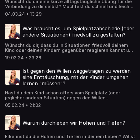
Wünscht du dir eine kurze alltagstaugliche Übung für die
Verbindung zu dir selbst? Möchtest du schnell und leicht
präsent sein im Hier & Jetzt?Dann probier' es gerne heute
04.03.24 • 13:29
aus. Kurz und wundervoll für dich.
Was braucht es, um Spielplatzabschiede (oder
andere Situationen) friedvoll zu gestalten?
Wünscht du dir, dass du in Situationen friedvoll deinem
Kind oder deinen Kindern gegenüber reagieren kannst und
Lösungen (mit ihnen) findest? Erkenne, was dafür wichtig
19.02.24 • 23:28
ist.
Ist gegen den Willen weggetragen zu werden
eine Enttäuschung, mit der Kinder umgehen
lernen "müssen"?
Hast du dein Kind schon öfters vom Spielplatz (oder
jeglicher anderer Situation) gegen den Willen
weggetragen? Dann ist diese Folge heute für dich und
05.02.24 • 21:02
beleuchtet natürliche und unnatürliche Enttäuschungen,
sowie die in der bedürfnisorientierten Blase gängige
"Elterliche Führung und liebevolle Begleitung".
Warum durchleben wir Höhen und Tiefen?
Erkennst du die Höhen und Tiefen in deinem Leben? Willst