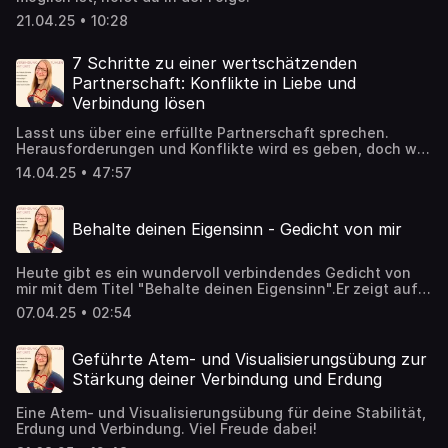
21.04.25 • 10:28
7 Schritte zu einer wertschätzenden
Partnerschaft: Konflikte in Liebe und
Verbindung lösen
Lasst uns über eine erfüllte Partnerschaft sprechen.
Herausforderungen und Konflikte wird es geben, doch wie
können diese in Verbindung geklärt werden? Und welche
14.04.25 • 47:57
Schritte sind wichtig? Darüber spreche ich in dieser
Podcast-Folge.
Behalte deinen Eigensinn - Gedicht von mir
Heute gibt es ein wundervoll verbindendes Gedicht von
mir mit dem Titel "Behalte deinen Eigensinn".Er zeigt auf,
wie schnell die intensive gemeinsame Zeit vorbei ist und
07.04.25 • 02:54
meine Kinder lieben es, zu hören.Vielleicht ist es auch
genau das, was du heute brauchst :)
Geführte Atem- und Visualisierungsübung zur
Stärkung deiner Verbindung und Erdung
Eine Atem- und Visualisierungsübung für deine Stabilität,
Erdung und Verbindung. Viel Freude dabei!