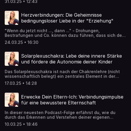
31.03.25 • 12:43
Herzverbindungen: Die Geheimnisse
bedingungsloser Liebe in der "Erziehung"
"Wenn du jetzt nicht ..., dann ..." - Drohungen,
Bestrafungen und Co. können dazu führen, dass sich dein
Kind in einer bestimmten Weise verhalten muss, um Liebe
24.03.25 • 16:30
zu bekommen. Diese Liebe, die auf Bedingungen beruht,
kann zu Verletzungen im Herzchakra führen. Das
Herzchakra ist ein zentrales Element in der emotionalen
Solarplexuschakra: Lebe deine innere Stärke
Entwicklung von Kindern und spielt eine wesentliche Rolle
und fördere die Autonomie deiner Kinder
bei der Förderung von Liebe und Verbundenheit. Es
entwickelt sich zwischen drei und sieben Jahren.
Das Solarplexuschakra ist nach der Chakrenlehre (nicht
wissenschaftlich belegt) ein zentrales Element in der
Entwicklung von Kindern und spielt eine wesentliche Rolle
17.03.25 • 14:28
bei der Förderung von Autonomie und Selbstwertgefühl.
Es entwickelt sich zwischen 18 Monaten und drei Jahren
und ist entscheidend für das Bedürfnis nach
Erwecke Dein Eltern-Ich: Verbindungsimpulse
Selbstwerterhöhung und Autonomie.
für eine bewusstere Elternschaft
In dieser neuesten Podcast-Folge erfährst du, wie du
durch das Erkennen und Verstehen deiner eigenen
Gefühle und Bedürfnisse Konflikte vermeiden und deine
10.03.25 • 18:46
Grenzen wahren kannst. Lass dich inspirieren, tiefere