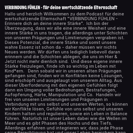
VERBINDUNG FÜHLEN - für deine wertschätzende Elternschaft
Hallo und herzlich Willkommen zu dem Podcast für deine
wertschätzende Elternschaft "VERBINDUNG FÜHLEN -
Erinnere dich an deine innere Stärke". Ich bin der
Überzeugung, dass wir alle eine innere Weisheit und eine
innere Stärke in uns tragen, die allerdings unter Schichten
von unseren Prägungen und Limitierungen vergraben ist.
Dieses Potenzial, die innere Stärke und somit unsere
wahre Essenz ist schon da - daher müssen wir nichts
Neues werden. Wir dürfen uns lediglich liebevoll daran
erinnern und die Schichten ablegen, die uns im Hier &
Jetzt nicht mehr dienlich sind. Und diese eigene innere
Stärke freizulegen, finde ich so wichtig im Leben mit
Kind*ern. Denn sobald wir in unseren alten Prägungen
gefangen sind, finden wir in Konflikten keine Lösungen,
sind erschöpft und ausgelaugt von unserem Alltag. Aus
dieser Überforderung mit den eigenen Gefühlen folgt
dann ein Umgang voller Bedrohungen, Bestrafungen,
Aufopferung, Härte, Manipulation und Co. Handeln wir
frei von unseren Limitierungen und Prägungen in
Verbindung mit uns selbst und unseren Werten, so können
wir Konflikte lösen, Gefühle von uns selbst und unseren
Kindern halten und regulieren, sowie ein Leben in Balance
führen. Natürlich ist unser Leben dabei wie die Wellen im
Meer und es gibt Phasen des Hochs und des Tiefs.
Allerdings erfahren und integrieren wir, dass jede Phase
seine Berechtigung hat und unser Leben bereichern kann.