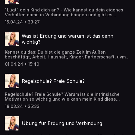
"Lügt" dein Kind dich an? - Wie kannst du dein eigenes
Verhalten damit in Verbindung bringen und gibt es
überhaupt die EINE Wahrheit?
15.04.24 • 33:27
Was ist Erdung und warum ist das denn
wichtig?
Kennst du das: Du bist die ganze Zeit im Außen
beschäftigt, Arbeit, Haushalt, Kinder, Partnerschaft, uvm.
und vergisst, dich mit dir selbst zu verbinden. Wirst
01.04.24 • 15:40
vielleicht laut, unruhig oder flüchtest dich in Medien,
Essen oder sonstiges. Wobei Erdung dir helfen kann,
darüber spreche ich in der Folge.
Regelschule? Freie Schule?
Regelschule? Freie Schule? Warum ist die intrinsische
Motivation so wichtig und wie kann mein Kind diese
behalten? In dieser Folge erzähle ich dir die
18.03.24 • 35:33
Hauptunterschiede zwischen einer Regelschule und einer
freien Schule, was unsere eigene Prägung damit zu tun
hat und vieles mehr.
Übung für Erdung und Verbindung