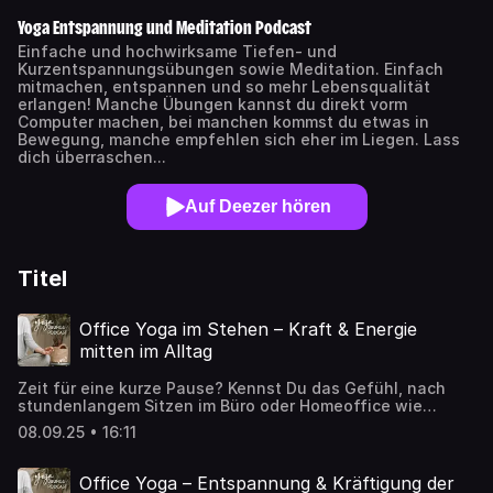
Yoga Entspannung und Meditation Podcast
Einfache und hochwirksame Tiefen- und
Kurzentspannungsübungen sowie Meditation. Einfach
mitmachen, entspannen und so mehr Lebensqualität
erlangen! Manche Übungen kannst du direkt vorm
Computer machen, bei manchen kommst du etwas in
Bewegung, manche empfehlen sich eher im Liegen. Lass
dich überraschen...
Auf Deezer hören
Titel
Office Yoga im Stehen – Kraft & Energie
mitten im Alltag
Zeit für eine kurze Pause? Kennst Du das Gefühl, nach
stundenlangem Sitzen im Büro oder Homeoffice wie
„festgeklebt“ zu sein? Die Schultern sind verspannt, die
08.09.25 • 16:11
Gedanken träge, die Energie irgendwie … weg? Dann
schenk Dir ein paar achtsame Minuten – ganz ohne Matte,
ohne Umziehen, mitten im Alltag. 🙏 Unsere Audio-
Office Yoga – Entspannung & Kräftigung der