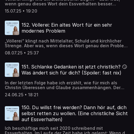
wenn genau dieses Wort dein Essverhalten besser
beschreibt als jeder moderne Ratgeber? In dieser Folge
15.07.25 • 19:20
schauen wir tiefer: Warum isst du, obwohl du satt bist?
Was steckt geistlich hinter der Maßlosigkeit? Und wie hilft
dir die Bibel, Ordnung ins Chaos zu bringen – nicht nur auf
152. Völlerei: Ein altes Wort für ein sehr
dem Teller, sondern im Herzen? Diese Episode ist Teil 2
modernes Problem
der Mini-Serie über Völlerei – und führt dich von der
Analyse zum Verständnis.
„Völlerei“ klingt nach Mittelalter, Schuld und kirchlicher
Strenge. Aber was, wenn dieses Wort genau dein Problem
trifft – ehrlicher als „emotionales Essen“ oder
08.07.25 • 25:37
„Heißhunger“? In dieser Folge erfährst du, was die Bibel
und die christliche Tradition wirklich über Völlerei sagen.
Ohne erhobenen Zeigefinger, sondern eine ehrliche,
151. Schlanke Gedanken ist jetzt christlich? 🙄
tiefere Sicht auf das, was passiert, wenn Essen mehr wird
Was ändert sich für dich? (Spoiler: fast nix)
als nur Sättigung. Was verlierst du, wenn du dein
Verhalten nur neutral und psychologisch betrachten
In der letzten Folge habe ich erzählt, wie für mich als
willst? Und was gewinnst du, wenn du dich traust, von
Christin Überessen und Glaube zusammenhängen. Der
Sünde, Maßlosigkeit und geistlicher Leere zu sprechen?
christliche Glaube wirkt in Westeuropa oft so träge, so
Das hier ist der Auftakt einer dreiteiligen Serie über
24.06.25 • 18:21
weltfern, dass man kaum glauben kann, er hätte etwas
Völlerei – und vielleicht auch ein neuer Blick auf dein
mit echten Problemen zu tun – mit Heißhunger,
Essverhalten.
Selbstablehnung oder dem Drang, sich mit Essen
150. Du willst frei werden? Dann hör auf, dich
wegzumachen. Du fragst dich vielleicht: Was ändert sich
selbst retten zu wollen. (Eine christliche Sicht
jetzt im Schlanke-Gedanken-Podcast? Es klingt, als würde
auf Essverhalten)
sich alles ändern. Aber eigentlich ordne ich nur alles neu
ein. Ich arbeite weiter mit denselben Fragen, mit
Ich beschäftige mich seit 2020 schreibend mit
demselben Fokus auf Ursachen statt auf Symptome, aber
Essverhalten. Im Laufe der Zeit habe ich gelernt: Wenn du