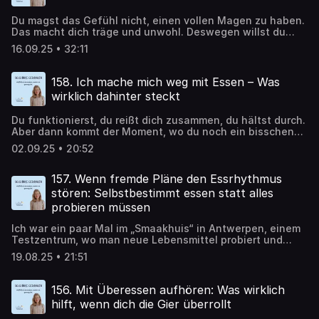
Körperübungen helfen können, Anspannung und Leere
anders zu regulieren – ohne ins Essen zu flüchten.
Du magst das Gefühl nicht, einen vollen Magen zu haben.
Das macht dich träge und unwohl. Deswegen willst du
immer ein bisschen hungrig sein, isst nur ein paar
16.09.25 • 32:11
Häppchen und wirst nie richtig satt. Am Vormittag
funktioniert das ganz gut. Aber irgendwann am
Nachmittag kippt es: du hängst in einem Dauersnacken,
158. Ich mache mich weg mit Essen – Was
wirst gieriger und überisst dich schließlich. Was steckt
wirklich dahinter steckt
dahinter? Und vor allem: wie kommst du aus dieser
Nummer wieder raus?
Du funktionierst, du reißt dich zusammen, du hältst durch.
Aber dann kommt der Moment, wo du noch ein bisschen
Schokolade brauchst. Oder noch eineetwas Nachschlag
02.09.25 • 20:52
vom Abendessen. Und noch einen Joghurt mit Obst.
Eigentlich willst du nichts fühlen, nichts leisten, einfach
nur verschwinden, dich mit Essen wegmachen. Woher das
157. Wenn fremde Pläne den Essrhythmus
kommt und wie du damit aufhörst, erfährst du in dieser
stören: Selbstbestimmt essen statt alles
Folge.
probieren müssen
Ich war ein paar Mal im „Smaakhuis“ in Antwerpen, einem
Testzentrum, wo man neue Lebensmittel probiert und
bewertet. Klingt witzig und ist es auch ein bisschen, aber
19.08.25 • 21:51
schnell habe ich gemerkt: Die Testerei bringt meinen
Essrhythmus völlig durcheinander. Ich esse Dinge, die ich
eigentlich gar nicht essen will – Himbeer-Sorbet statt
156. Mit Überessen aufhören: Was wirklich
Pfefferminzeis, Rippchen statt Spinat. Etwas ähnliches
hilft, wenn dich die Gier überrollt
kennst du wahrscheinlich aus deinem Alltag: Du isst