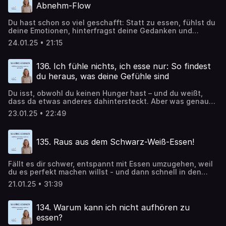
(auch wenn du keine Lust auf andere Menschen hast) und
Abnehm-Flow
warum gerade Frei zu essen dir helfen kann, deine
Essensmuster endlich aufzulösen – selbst wenn du kaum
Du hast schon so viel geschafft: Statt zu essen, fühlst du
noch an eine Veränderung glaubst.
deine Emotionen, hinterfragst deine Gedanken und
findest heraus, was du wirklich brauchst. Und ja, es
24.01.25 • 21:15
funktioniert! In Situationen, in denen du früher zu viel
gegessen hättest, bleibst du jetzt oft standhaft – oder
überisst dich zumindest nicht mehr. Super, oder? Und doch
136. Ich fühle nichts, ich esse nur: So findest
bleibt da ein großes „Aber“: Du nimmst nicht ab. Deine
du heraus, was deine Gefühle sind
engen Hosen bleiben eng, und die Zahl auf der Waage
bewegt sich einfach nicht. Wie kommst du endlich in den
Du isst, obwohl du keinen Hunger hast – und du weißt,
Abnehm-Flow? Kannst du etwas tun, damit es endlich
dass da etwas anderes dahintersteckt. Aber was genau?
Klick macht? Und wenn ja – was? Das erfährst du in dieser
Es fühlt sich an, als würdest du deine Gefühle einfach
Folge.
23.01.25 • 22:49
„wegessen“, doch du kannst sie nicht benennen. Du hast
schon von emotionalem Essen gehört, aber du fühlst
einfach nichts. Was ist da los? Bist du eine Ausnahme
135. Raus aus dem Schwarz-Weiß-Essen!
oder ist dein Zugang zu deinen Gefühlen einfach
verschüttet? In dieser Folge erfährst du, wie du wieder
Zugang zu deinen Gefühlen findest und sie klarer
Fällt es dir schwer, entspannt mit Essen umzugehen, weil
erkennen kannst.
du es perfekt machen willst - und dann schnell in den
„Jetzt ist sowieso alles egal“-Modus verfällst? Schuld
21.01.25 • 31:39
daran ist: das Schwarz-Weiß-Essen! Was das ist und wie
du damit aufhörst, erfährst du in dieser Folge.
134. Warum kann ich nicht aufhören zu
essen?