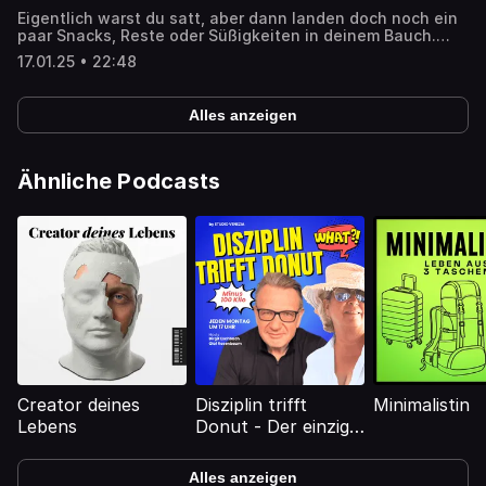
Eigentlich warst du satt, aber dann landen doch noch ein
paar Snacks, Reste oder Süßigkeiten in deinem Bauch.
Anschließend fühlst du dich schuldig, frustriert oder
17.01.25 • 22:48
überwältigt – und fragst dich, warum du das einfach nicht
in den Griff bekommst. In dieser Folge schauen wir uns an,
warum es so schwer ist, aufzuhören zu essen, was
Alles anzeigen
wirklich hinter diesem Teufelskreis steckt und wie du da
Schritt für Schritt herauskommst.
Ähnliche Podcasts
Creator deines
Disziplin trifft
Minimalistin
Lebens
Donut - Der einzige
Abnehm-Podcast,
in dem zwei
Alles anzeigen