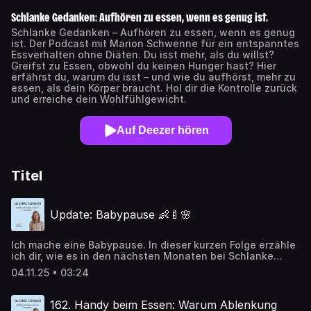
Schlanke Gedanken: Aufhören zu essen, wenn es genug ist.
Schlanke Gedanken – Aufhören zu essen, wenn es genug
ist. Der Podcast mit Marion Schwenne für ein entspanntes
Essverhalten ohne Diäten. Du isst mehr, als du willst?
Greifst zu Essen, obwohl du keinen Hunger hast? Hier
erfährst du, warum du isst – und wie du aufhörst, mehr zu
essen, als dein Körper braucht. Hol dir die Kontrolle zurück
und erreiche dein Wohlfühlgewicht.
Auf Deezer hören
Titel
Update: Babypause 👶🍼🌸
Ich mache eine Babypause. In dieser kurzen Folge erzähle
ich dir, wie es in den nächsten Monaten bei Schlanke
Gedanken weitergeht – und wann du mit neuen Inhalten
04.11.25 • 03:24
rechnen kannst.
162. Handy beim Essen: Warum Ablenkung