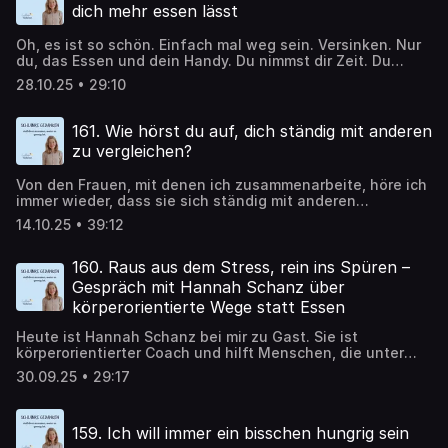
dich mehr essen lässt
Oh, es ist so schön. Einfach mal weg sein. Versinken. Nur
du, das Essen und dein Handy. Du nimmst dir Zeit. Du
genießt. Je länger es dauert, umso besser. Ein Video nach
28.10.25 • 29:10
dem anderen. Noch ein Löffel. Noch ein Bissen. Der
Nachtisch steht auch bereit. Highlight des Tages. Endlich
Pause. Endlich nichts denken müssen. Aber ist das eine
161. Wie hörst du auf, dich ständig mit anderen
gute Idee? Ist es ungesund, während des Essens lesen
zu vergleichen?
oder fernzusehen? Kann es sogar zu einer
Gewichtszunahme führen? Oder ist es egal, ob du die
Von den Frauen, mit denen ich zusammenarbeite, höre ich
Wand oder den Insta-Feed anstarrst, während du deine
immer wieder, dass sie sich ständig mit anderen
Tomatensuppe löffelst?
vergleichen – und dass sie darunter leiden. Sie merken,
14.10.25 • 39:12
dass ihnen das Vergleichen nicht guttut, dass es sie
verunsichert, stresst und runterzieht. Und trotzdem
können sie nicht damit aufhören. In dieser Folge schauen
160. Raus aus dem Stress, rein ins Spüren –
wir uns genauer an, warum du dich überhaupt mit anderen
Gespräch mit Hannah Schanz über
vergleichst, wie sich das auf dein Essverhalten auswirkt
körperorientierte Wege statt Essen
und wie du endlich mit dem ständigen Vergleichen
aufhören kannst.
Heute ist Hannah Schanz bei mir zu Gast. Sie ist
körperorientierter Coach und hilft Menschen, die unter
Stress, Perfektionismus und innerer Unruhe leiden, wieder
30.09.25 • 29:17
mehr Verbindung zu ihrem Körper zu finden. Wir haben
darüber gesprochen, warum Essanfälle aus Sicht des
Nervensystems verständlich sind, weshalb das nichts mit
159. Ich will immer ein bisschen hungrig sein
mangelnder Willenskraft zu tun hat und wie einfache