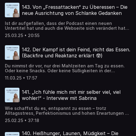
mehr überessen? Dann führt kein Weg daran vorbei, den
Heißhunger zu sehen und verstehen.
143. Von „Fressattacken“ zu Überessen – Die
neue Ausrichtung von Schlanke Gedanken
Ist dir aufgefallen, dass der Podcast einen neuen
Untertitel hat und auch die Webseite sich verändert hat?
Aus „Schlanke Gedanken: Fressattacken und Heißhunger
25.03.25 • 20:55
stoppen, emotionales Essen auflösen und die Kontrolle
über das Essen zurückbekommen“ wurde „Schlanke
Gedanken: Aufhören zu essen, wenn es genug ist.“ Die
142. Der Kampf ist dein Feind, nicht das Essen.
Wörter Fressattacken, Heißhungerattacken, Essanfälle
(Backfire und Reaktanz erklärt 🤓)
kommen nicht mehr vor. Warum das so ist, erfährst du in
dieser Folge.
Du nimmst dir vor, nur drei Mahlzeiten am Tag zu essen.
Oder keine Snacks. Oder keine Süßigkeiten in der
Fastenzeit. Oder nach 18 Uhr nichts mehr zu essen. Oder
11.03.25 • 17:57
weniger Kohlenhydrate. Oder mehr Gemüse. Oder… Doch
egal welche Essregeln du dir auferlegst – nach einer
Weile, meist nach wenigen Tagen oder Wochen, brichst du
141. „Ich fühle mich mit mir selber viel, viel
sie. Und isst mehr als vorher. Und fragst dich: Warum
wohler!“ - Interview mit Sabrina
schaffe ich es nicht, meine Vorsätze einzuhalten? Bin ich
zu undiszipliniert? Fehlt mir die Willenskraft? Nein! Das
Wie schaffst du es, entspannt zu essen – trotz
Problem liegt nicht bei dir oder deiner vermeintlich
Alltagsstress, Perfektionismus und hohen Erwartungen an
mangelnden Disziplin. Das Problem liegt tiefer – in den
dich selbst? Gerade als Frau kommt dir das vielleicht
Glaubenssätzen und Überzeugungen über dich selbst, die
25.02.25 • 37:18
bekannt vor: Essen ist nicht etwas Einfaches und
dich überhaupt erst dazu bringen, dir Regeln für dein
Genussvolles, sondern wird von Stress, Druck und
Essverhalten zu überlegen. In dieser Folge erfährst du,
Perfektionismus überlagert. Mein heutiger Gast, Sabrina,
140. Heißhunger, Launen, Müdigkeit – Die
warum deine negativen Glaubenssätze zu einem