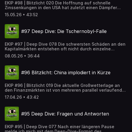
EKIP #98 | Blitzlicht 020 Die Hoffnung auf schnelle
ich im aktuellen Einkommensinvestoren-Deep-Dive auf
Zinssenkungen in den USA hat zuletzt einen Dämpfer
den Grund!
erhalten. Gleichzeitig verändern sich die Kapitalmärkte an
15.05.26 • 43:52
mehreren Stellen gleichzeitig: Tech-Konzerne beginnen
Dividenden zu zahlen, Rohstoffpreise ziehen erneut an
und die Diskussion um künstliche Intelligenz reicht
#97 Deep Dive: Die Tschernobyl-Falle
inzwischen bis zur Frage, ob klassische Arbeit und
Geldanlage langfristig überhaupt noch notwendig sind. In
der aktuellen Blitzlicht-Folge beleuchten wir diese
EKIP #97 | Deep Dive 078 Die schwersten Schäden an den
Entwicklungen – zwischen Geldpolitik, Inflation,
Kapitalmärkten entstehen oft nicht durch einzelne
internationalen Aktienmärkten und technologischen
Fehlentscheidungen, sondern durch eine Abfolge logisch
Umbrüchen.
08.05.26 • 36:44
wirkender Anpassungen. Genau das ist eine Parallele
zwischen dem Reaktorunglück von Tschernobyl und
modernen Wertpapierportfolios. Im Mittelpunkt steht
#96 Blitzlicht: China implodiert in Kürze
dabei weniger Technik als menschliches Verhalten in
komplexen Systemen. Entscheidungen, die isoliert
betrachtet plausibel erscheinen, können in ihrer Summe
EKIP #96 | Blitzlicht 019 Die aktuelle Großwetterlage an
Instabilität erzeugen. Die Folge sind Risiken, die lange
den Finanzmärkten ist von mehreren parallel verlaufenden
unsichtbar bleiben und erst in Stressphasen offen zutage
Entwicklungen geprägt. Während klassische Indizes
treten.
17.04.26 • 43:42
zwischenzeitlich Rückgänge verzeichnen, zeigen
alternative Anlageklassen Stabilität. Gleichzeitig rücken
makroökonomische Themen wie die demografische
#95 Deep Dive: Fragen und Antworten
Entwicklung in China, steigende Energiepreise und
strukturelle Veränderungen in der Altersvorsorge stärker
in den Fokus. Im aktuellen Blitzlicht analysieren wir diese
EKIP #95 | Deep Dive 077 Nach einer längeren Pause
Aspekte ein und beleuchtet ihre möglichen Konsequenzen
melde ich mich mit dem Deep-Dive-Format des