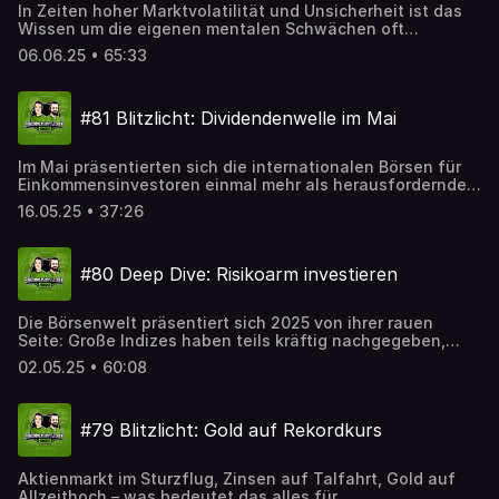
In Zeiten hoher Marktvolatilität und Unsicherheit ist das
Wissen um die eigenen mentalen Schwächen oft
entscheidender als die perfekte Anlagestrategie. In der
06.06.25 • 65:33
74. Folge des Einkommensinvestoren-Podcasts widmen
wir uns daher den wichtigsten mentalen Fallstricken, die
selbst erfahrene Anleger immer wieder ins Stolpern
#81 Blitzlicht: Dividendenwelle im Mai
bringen. Von der Aktualitätsverzerrung über den
Herdentrieb bis hin zur Versunkene-Kosten-Falle – wer
diese Mechanismen versteht, kann teure Fehler vermeiden
Im Mai präsentierten sich die internationalen Börsen für
und langfristig erfolgreicher investieren.
Einkommensinvestoren einmal mehr als herausforderndes
Spielfeld zwischen Chancen und Risiken. Während
16.05.25 • 37:26
geopolitische Unsicherheiten und volatile Börsenkurse für
Nervosität sorgten, eröffnen sich zugleich attraktive
Gelegenheiten für antizyklisch agierende Anleger. Die
#80 Deep Dive: Risikoarm investieren
aktuelle Folge des Einkommensinvestoren-Blitzlichts
beleuchtet die wichtigsten Entwicklungen: Von der
Goldrallye über den Generationenwechsel bei Berkshire
Die Börsenwelt präsentiert sich 2025 von ihrer rauen
Hathaway bis hin zu den Dividendenhighlights in Europa
Seite: Große Indizes haben teils kräftig nachgegeben,
und den Besonderheiten des Optionsmarkts.
Währungen schwanken, und viele Anleger dürsten nach
02.05.25 • 60:08
Stabilität. Auch in turbulenten Zeiten gibt es für
Einkommensinvestoren Möglichkeiten, attraktive Erträge
mit überschaubarem Risiko zu erzielen. In dieser Folge des
#79 Blitzlicht: Gold auf Rekordkurs
Einkommensinvestoren-Podcasts stehen defensive
Strategien, unkorrelierte Anlageklassen und Produktideen
im Fokus, die selbst in stürmischen Börsenphasen solide
Aktienmarkt im Sturzflug, Zinsen auf Talfahrt, Gold auf
Dividenden ermöglichen.
Allzeithoch – was bedeutet das alles für