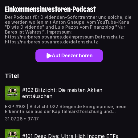
Einkommensinvestoren-Podcast
Der Podcast für Dividenden-Sofortrentner und solche, die
es werden wollen mit Anton Gneupel vom YouTube-Kanal
"D wie Dividende" und Luis Pazos vom Finanzblog "Nur
Bares ist Wahres!". Impressum:
https://nurbaresistwahres.de/impressum Datenschutz:
https://nurbaresistwahres.de/datenschutz
Auf Deezer hören
Titel
#102 Blitzlicht: Die meisten Aktien
enttäuschen
EKIP #102 | Blitzlicht 022 Steigende Energiepreise, neue
Erkenntnisse aus der Kapitalmarktforschung und
gegensätzliche Entwicklungen bei
31.07.26 • 37:17
einkommensorientierten Anlageklassen standen im
Mittelpunkt dieser Ausgabe des Einkommensinvestoren-
Blitzlichts. Wir haben über aktuelle Kursbewegungen, die
#101 Deep Dive: Ultra High Income ETFs
Geldpolitik der Europäischen Zentralbank (EZB) sowie eine