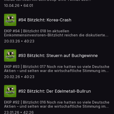
für Anleger.
Einkommensinvestoren-Podcasts zurück. Zum Auftakt
10.04.26 • 64:01
bündelt die aktuelle Folge zentrale Fragen aus der
Community rund um das Income Investing. Im Mittelpunkt
stehen Optionen, Income-ETFs, Private Credit und die
#94 Blitzlicht: Korea-Crash
Struktur eines stabilen Portfolios. Dabei geht es weniger
um Einzeltipps als um eine stringente Systematik: Welche
Instrumente eignen sich, wo liegen Grenzen und welche
EKIP #94 | Blitzlicht 018 Im aktuellen
Rolle spielen Regeln bei der Umsetzung.
Einkommensinvestoren-Blitzlicht reichen die diskutierten
Themen von geopolitischen Spannungen über strukturelle
20.03.26 • 40:23
Veränderungen durch künstliche Intelligenz bis hin zu
Verschiebungen an den Kapitalmärkten. Im Zentrum steht
die Frage, wie sich diese Entwicklungen auf Preise,
#93 Blitzlicht: Steuern auf Buchgewinne
Branchen und Anlageentscheidungen auswirken – und
welche Muster sich daraus ableiten lassen.
EKIP #93 | Blitzlicht 017 Noch nie hatten so viele Deutsche
Aktien – und selten war die wirtschaftliche Stimmung im
Land so gedämpft. Diese Gleichzeitigkeit ist kein Zufall,
20.02.26 • 40:23
sondern ein Symptom unserer Zeit: Märkte können
steigen, während Volkswirtschaften schwächeln.
Edelmetalle können boomen, während der Konsum
#92 Blitzlicht: Der Edelmetall-Bullrun
vorsichtig bleibt. Und Dividenden können zuverlässig
fließen, während ganze Branchen unter Druck stehen. Wer
heute erfolgreich investiert, muss diese Widersprüche
EKIP #92 | Blitzlicht 016 Noch nie hatten so viele Deutsche
aushalten – und verstehen. Dieses Blitzlicht zeigt, warum
Aktien – und selten war die wirtschaftliche Stimmung im
„Rekorde“ allein keine gute Grundlage für Entscheidungen
Land so gedämpft. Diese Gleichzeitigkeit ist kein Zufall,
sind, sondern erst durch nüchterne Analyse verständlich
23.01.26 • 42:26