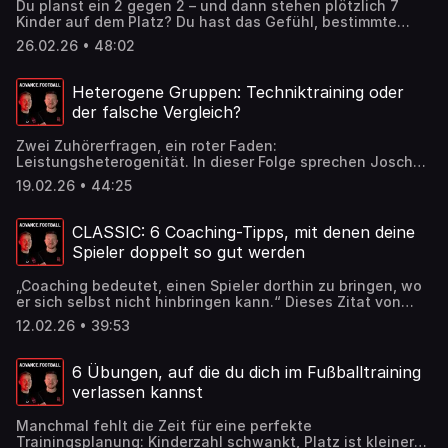
Du planst ein 2 gegen 2 – und dann stehen plötzlich 7
fühlen wird: Handys haben auf dem Platz nichts zu
Kinder auf dem Platz? Du hast das Gefühl, bestimmte
suchen.
Übungen tauchen „zu oft“ auf und die Kids stöhnen
26.02.26 • 48:02
schon? In dieser Episode beantworten Joscha & Sako
Hörerfragen und zeigen, wie du als Jugendtrainer mit
weniger Druck und mehr Wirkung trainierst: Warum
Heterogene Gruppen: Techniktraining oder
Wiederholungen dich besser machen (und die Kinder
der falsche Vergleich?
schneller auf ein höheres Niveau bringen), wie du Plan-
Varianten direkt mitdenkst und warum Intensität
Zwei Zuhörerfragen, ein roter Faden:
manchmal sogar kurze Pausen braucht. Plus: ein ehrlicher
Leistungsheterogenität. In dieser Folge sprechen Joscha
Blick auf Betreuungsschlüssel, Vergleiche mit anderen
und Sako darüber, warum „fehlende Technik“ oft nur ein
Teams – und die wichtigste Message: Hab Spaß am
19.02.26 • 44:25
Symptom ist, wieso der Vergleich mit den Besten die Sicht
Training.
verzerrt und wie du mit Differenzierung, passenden
Spielformen und einem besseren Rahmen dafür sorgst,
CLASSIC: 6 Coaching-Tipps, mit denen deine
dass alle Kinder Erfolgserlebnisse sammeln - vom E-
Spieler doppelt so gut werden
Jugend-Training bis zu Bambini/G-Jugend.
„Coaching bedeutet, einen Spieler dorthin zu bringen, wo
er sich selbst nicht hinbringen kann.“ Dieses Zitat von
José Mourinho bringt auf den Punkt, was einen guten
12.02.26 • 39:53
Trainer ausmacht. Ein Fußballtrainer sollte kein bloßer
Anweiser sein, sondern ein Entwickler. Er gibt seinen
Spielern nicht einfach Lösungen vor, sondern hilft ihnen,
6 Übungen, auf die du dich im Fußballtraining
eigene zu finden. Er benennt nicht nur Fehler, sondern
verlassen kannst
hilft seinen Spielern, diese Fehlermuster zu durchbrechen.
In dieser Folge zeigen wir dir sechs sofort umsetzbare
Manchmal fehlt die Zeit für eine perfekte
Tipps, die deine Spieler schneller, smarter und besser
Trainingsplanung: Kinderzahl schwankt, Platz ist kleiner
machen – praxisnah und direkt vom Platz. Diese CLASSIC-