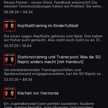
Neues Format - neues Glück. Feedback erwünscht! Die
meisten Torschussübungen haben ein Problem: Sie sehen
nach Torschusstraining aus. Sie trainieren aber nur selten
06.08.26 • 34:34
das spielnahe Tore schießen. Der Ball wird zentral
abgelegt. Der Spieler läuft an. Kein Gegner stört. Niemand
muss eine Entscheidung treffen. Danach wird mit
Kopfballtraining im Kinderfußball
möglichst viel Wucht auf das Tor geschossen. Wir wollen
in unserer neuen Reihe Anregungen und Hilfestellungen
mitgeben und verbreiten. Dieses Mal - das Thema
Die einen sagen: Kopfbälle gehören zum Spiel. Das haben
Torschuss.
wir früher auch gemacht. Also stellt euch nicht so an. Die
anderen sagen: Kopfbälle sind gefährlich und haben im
30.07.26 • 19:44
Kinder- und Jugendfußball überhaupt nichts verloren. Wie
so oft liegt eine vernünftige Antwort irgendwo
dazwischen. Wir sprechen in dieser Folge darüber!
Stationstraining und Trainerpool: Was die SG
Räpitz anders macht [mit Handout]
Um wiederkehrenden Trainingsausfällen und
Spielerschwund entgegenzuwirken, hat die SG Räpitz sein
klassisches Trainingssystem durch altersübergreifende
23.07.26 • 49:34
Gruppen und einen flexiblen Trainerpool ersetzt. Anstatt
eine feste Mannschaft vollumfänglich zu leiten, betreuen
die Ehrenamtlichen nun an wählbaren Tagen rotierende
Klarheit vor Harmonie
Stationen auf dem Platz, die sie individuell an das Niveau
der durchwechselnden Kinder anpassen. Dieses Modell
erleichtert die Akquise neuer Trainer, bietet Familien mehr
Ein Jugendkonzept kann perfekt aussehen. Saubere
Flexibilität im Alltag und stärkt durch gemeinsame Rituale
Ziele, schöne Begriffe, gute Übungen. Und trotzdem