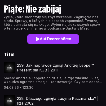
Piąte: Nie zabijaj
Życia, które skończyły się zbyt wcześnie. Zaginięcia bez
śladu. Sprawy, o których nie sposób zapomnieć. Twarze,
które pamięta się na długo. Wybór najciekawszych spraw
o tematyce kryminalnej w podcaście Justyny Mazur.
Auf Deezer hören
Titel
239. Jak naprawdę zginął Andrzej Lepper?
Prezent dla KGB | 2011
Śmierć Andrzeja Leppera do dzisiaj, a mija właśnie 15 lat,
wzbudza ogromne emocje i kontrowersje. Czy sam odebrał
sobie życie? Czy stały za tym służby? Dlaczego na jego
04.08.26 • 123:30
śmierci skorzystało KGB i Białoruś?🚨 W sytuacji
zagrożenia życia dzwoń na 112 lub udaj się na najbliższy
SOR – nie potrzebujesz skierowania.📞 800 12 12 12 –
238. Dlaczego zginęła Lucyna Kaczmarska? |
Telefon zaufania Rzecznika Praw Dziecka (24h/7,
Iłża 2002
bezpłatny), czat: czat.brpd.gov.pl📞 800 119 119 – Telefon i