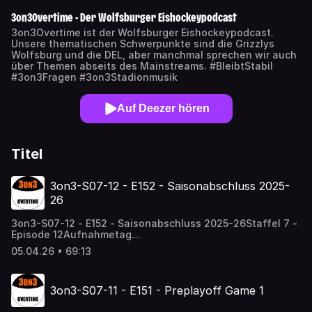
3on3Overtime - Der Wolfsburger Eishockeypodcast
3on3Overtime ist der Wolfsburger Eishockeypodcast.
Unsere thematischen Schwerpunkte sind die Grizzlys
Wolfsburg und die DEL, aber manchmal sprechen wir auch
über Themen abseits des Mainstreams. #BleibtStabil
#3on3Fragen #3on3Stadionmusik
Auf Deezer hören
Titel
3on3-S07-12 - E152 - Saisonabschluss 2025-
26
3on3-S07-12 - E152 - Saisonabschluss 2025-26Staffel 7 -
Episode 12Aufnahmetag
29.03.2026https://www.3on3overtime.de/episode/3on3-
05.04.26 • 69:13
s07-12-e152-saisonabschluss-2025-26Die Saison der
Grizzlys ist vorbei – und genau deshalb gibt es viel zu
besprechenSven Grosche und Marcel Paschold blicken
3on3-S07-11 - E151 - Preplayoff Game 1
direkt nach dem Saisonabschluss auf das Playoff-Aus,
emotionale Abschiede und die Stimmung rund um Team