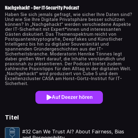
Nachgehackt – Der IT-Security Podcast
Haben Sie sich jemals gefragt, wie sicher Ihre Daten sind?
Und wie Sie Ihre Digitale Privatsphäre besser schützen
können? In „Nachgehackt“ werden verschiedene Aspekte
der IT-Sicherheit mit Expert*innen und interessanten
Gästen diskutiert. Das Themenspektrum reicht von
Postquantenkryptografie, Deepfakes und Künstlicher
Intelligenz bis hin zu digitaler Souveränität und
spannenden Gründergeschichten aus der IT-
Sicherheitsbranche. Moderatorin Henrike Tönnes legt
dabei großen Wert darauf, die Inhalte verständlich und
praxisnah zu präsentieren. Der Podcast bietet zudem
zahlreiche Praxistipps für den Alltag in der digitalen Welt.
„Nachgehackt“ wird produziert von Cube 5 und dem
Exzellenzcluster CASA am Horst-Görtz-Institut für IT-
Sicherheit.
Auf Deezer hören
Titel
#32 Can We Trust AI? About Fairness, Bias
and Responsibility