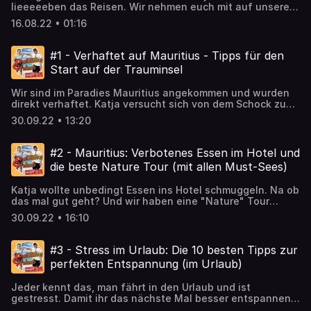
lieeeeeben das Reisen. Wir nehmen euch mit auf unsere
Abenteuer (aber billig) um den Globus. Welches Hotel hat
16.08.22 • 01:16
die besten Bewertungen? Was sollte man essen und
wovon eher die Finger lassen? Was sind die absoluten
Must-Sees für eure Bucketlist? Hier erfahrt ihr alles rund
#1 - Verhaftet auf Mauritius - Tipps für den
ums Thema Travel und Reisen. Natürlich gibt es auch
Start auf der Trauminsel
geheime Tipps und Tricks für euren nächsten Trip. Also
Kopfhörer auf und Koffer gepackt! Hosted on Acast. See
Wir sind im Paradies Mauritius angekommen und wurden
acast.com/privacy for more information.
direkt verhaftet. Katja versucht sich von dem Schock zu
erholen und Max hat einen Premium Luxus Tipp für
30.09.22 • 13:20
Langstreckenflüge. Hosted on Acast. See
acast.com/privacy for more information.
#2 - Mauritius: Verbotenes Essen im Hotel und
die beste Nature Tour (mit allen Must-Sees)
Katja wollte unbedingt Essen ins Hotel schmuggeln. Na ob
das mal gut geht? Und wir haben eine "Nature" Tour
gemacht und auch ein informatives Interview mit dem
30.09.22 • 16:10
Fahrer geführt. Achtung Geheimtipp: Es gibt einen
Eifelturm auf Mauritius Hosted on Acast. See
acast.com/privacy for more information.
#3 - Stress im Urlaub: Die 10 besten Tipps zur
perfekten Entspannung (im Urlaub)
Jeder kennt das, man fährt in den Urlaub und ist
gestresst. Damit ihr das nächste Mal besser entspannen
könnt, geben wir euch ein paar praktische Tipps für euren