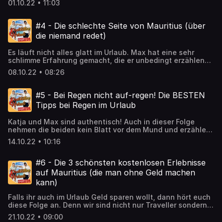
01.10.22 • 11:03
Reiseko(p)ffer. Hosted on Acast. See acast.com/privacy
for more information.
#4 - Die schlechte Seite von Mauritius (über
die niemand redet)
Es läuft nicht alles glatt im Urlaub. Max hat eine sehr
schlimme Erfahrung gemacht, die er unbedingt erzählen
will. Katja ist dagegen genervt von den langen
08.10.22 • 08:26
Einleitungen ihres Podcastpartners. Hosted on Acast. See
acast.com/privacy for more information.
#5 - Bei Regen nicht auf-regen! Die BESTEN
Tipps bei Regen im Urlaub
Katja und Max sind authentisch! Auch in dieser Folge
nehmen die beiden kein Blatt vor dem Mund und erzählen
euch ganz ehrlich und direkt, dass nicht immer alles
14.10.22 • 10:16
perfekt laufen muss im Urlaub. Ja, manchmal regnet es
und man sitzt rum und hat Nichts zu tun. Eure beiden
Reiseprofis haben viele Tipps gegen die Langeweile an
#6 - Die 3 schönsten kostenlosen Erlebnisse
Regentagen. Schreibt uns gerne aber auch eure Tipps an
auf Mauritius (die man ohne Geld machen
unsere email: endstationurlaub3@gmail.com Hosted on
kann)
Acast. See acast.com/privacy for more information.
Falls ihr auch im Urlaub Geld sparen wollt, dann hört euch
diese Folge an. Denn wir sind nicht nur Traveller sondern
auch Sparfüchse. Wir haben haben für euch die besten
21.10.22 • 09:00
kostenlosen Erlebnisse auf der Trauminsel Mauritius