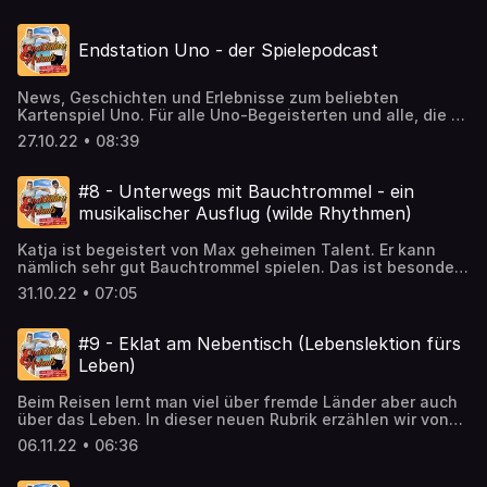
zusammengetragen. Praktisch zum direkten Nachreisen.
Hosted on Acast. See acast.com/privacy for more
Endstation Uno - der Spielepodcast
information.
News, Geschichten und Erlebnisse zum beliebten
Kartenspiel Uno. Für alle Uno-Begeisterten und alle, die es
noch werden wollen. Endlich ein Podcast, in dem es nur
27.10.22 • 08:39
um UNO geht und um nichts anderes. "Endstation Uno" ist
ein Podcast-Projekt entstanden aus dem Reisepodcast
"Endstation Urlaub". Hosted on Acast. See
#8 - Unterwegs mit Bauchtrommel - ein
acast.com/privacy for more information.
musikalischer Ausflug (wilde Rhythmen)
Katja ist begeistert von Max geheimen Talent. Er kann
nämlich sehr gut Bauchtrommel spielen. Das ist besonders
auf Reisen praktisch, da man Abends ja oft zusammen
31.10.22 • 07:05
sitzt und sich nichts mehr zu sagen hat. #music #travel
Hosted on Acast. See acast.com/privacy for more
information.
#9 - Eklat am Nebentisch (Lebenslektion fürs
Leben)
Beim Reisen lernt man viel über fremde Länder aber auch
über das Leben. In dieser neuen Rubrik erzählen wir von
einem unvergesslichen Erlebnis im Hotel und was wir
06.11.22 • 06:36
daraus fürs Leben gelernt haben. Hosted on Acast. See
acast.com/privacy for more information.