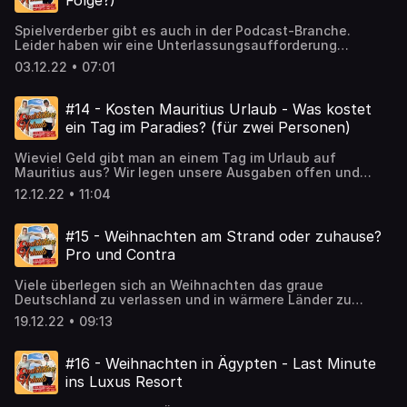
Folge?)
Spielverderber gibt es auch in der Podcast-Branche.
Leider haben wir eine Unterlassungsaufforderung
zugeschickt bekommen. Doch wir wollen trotzdem
03.12.22 • 07:01
weitermachen, für euch, die treuen Hörer und weil wir
einen Werbepartner haben. #Kartenspiel #Spielverderber
Hosted on Acast. See acast.com/privacy for more
#14 - Kosten Mauritius Urlaub - Was kostet
information.
ein Tag im Paradies? (für zwei Personen)
Wieviel Geld gibt man an einem Tag im Urlaub auf
Mauritius aus? Wir legen unsere Ausgaben offen und
zeigen euch eine coole App, mit der man ganz leicht bei
12.12.22 • 11:04
ausländischen Währungen den Überblick behält. #Reisen
#Sparfuchs Hosted on Acast. See acast.com/privacy for
more information.
#15 - Weihnachten am Strand oder zuhause?
Pro und Contra
Viele überlegen sich an Weihnachten das graue
Deutschland zu verlassen und in wärmere Länder zu
fahren. In dieser Folge besprechen wir die Vor- und
19.12.22 • 09:13
Nachteile eines solchen Reise. Außerdem besprechen wir
den Unterschied zwischen Urlaub und Frei-haben. Hosted
on Acast. See acast.com/privacy for more information.
#16 - Weihnachten in Ägypten - Last Minute
ins Luxus Resort