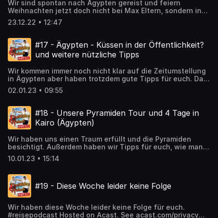
Wir sind spontan nach Ägypten gereist und feiern
Weihnachten jetzt doch nicht bei Max Eltern, sondern in
einem Luxus Resort am Roten Meer. Dafür haben wir einen
23.12.22 • 12:47
Kredit aufgenommen. #BelieveInYourDreams
#TravelBlogger Hosted on Acast. See acast.com/privacy
for more information.
#17 - Ägypten - Küssen in der Öffentlichkeit?
und weitere nützliche Tipps
Wir kommen immer noch nicht klar auf die Zeitumstellung
in Ägypten aber haben trotzdem gute Tipps für euch. Darf
man sich in der Öffentlichkeit küssen? Was ist der Lazy
02.01.23 • 09:55
River und vor allem: Lohnt der sich? #travelpodcast
#reisen Hosted on Acast. See acast.com/privacy for more
information.
#18 - Unsere Pyramiden Tour und 4 Tage in
Kairo (Ägypten)
Wir haben uns einen Traum erfüllt und die Pyramiden
besichtigt. Außerdem haben wir Tipps für euch, wie man
die Zeit schneller rumkriegt, wenn man noch zu lange an
10.01.23 • 15:14
einem Ort bleiben muss (Kairo). Dort hätte ein Tag voll
gereicht. Hosted on Acast. See acast.com/privacy for
more information.
#19 - Diese Woche leider keine Folge
Wir haben diese Woche leider keine Folge für euch.
#reisepodcast Hosted on Acast. See acast.com/privacy