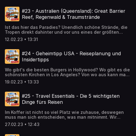
Zärtlichkeit. Ihr ahnt: Es wird lustig, unterhaltsam, mega
spannend. Hosted on Acast. See acast.com/privacy for
#23 - Australien (Queensland): Great Barrier
more information.
Reef, Regenwald & Traumstrände
Ist das hier das Paradies? Unendlich schöne Strände, die
Tropen direkt dahinter und vor uns eines der größten
Natur-Spektakel dieser Erde: das Great Barrier Reef.
12.02.23 • 13:31
Tausende Kilometer Korallen-Riff, Millionen bunte Fische.
Riesige Spinnen, rauchende Pilze und knallgrüne Frösche
bei Nacht. Und als sei das alles noch nicht genug, nehmen
#24 - Geheimtipp USA - Reiseplanung und
wir euch mit in Küstenorte, in denen man schlicht und
Insidertipps
einfach leben möchte. Mega Restaurants, Weltklasse-
Frühstück, hochentspannte Menschen und eine
Wo gibt's die besten Burgers in Hollywood? Wo gibt es die
Mentalität, die alles irgendwie ein bisschen leichter
schönsten Kirchen in Los Angeles? Von wo aus kann man
macht. Warum auch nicht, wenn das beste, was Mutter
das Hollywood-Schild sehen? Gibt es ein Filmmuseum,
Natur zu bieten hat, praktisch vor der Haustür liegt. Für
19.02.23 • 13:33
was man unbedingt sehen muss? Und wie ist das Wetter
einen Roadtrip aus dem Bilderbuch. Hosted on Acast. See
in Los Angeles wirklich? Dies und noch weitere Fragen
acast.com/privacy for more information.
stellt sich Max, denn für ihn geht es bald in die schöne
#25 - Travel Essentials - Die 5 wichtigsten
Stadt Engel. Katja, die schon öfters in Los Angeles zu
Dinge fürs Reisen
Besuch war, ist glücklich darüber mal Max und die Zuhörer
an die Hand zu nehmen und von ihren Erfahrungen zu
Im Koffer ist nicht so viel Platz wie zuhause, deswegen
berichten. Hosted on Acast. See acast.com/privacy for
muss man sich entscheiden, was man mitnimmt. Wir
more information.
haben für euch unsere Top 5 Dinge für unterwegs
27.02.23 • 12:43
zusammengestellt. Die wichtigsten Utensilien, Gadgets
und Essentials für jede Reise. (auch anwendbar für den