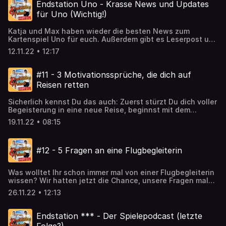
Endstation Uno - Krasse News und Updates
für Uno (Wichtig!)
Katja und Max haben wieder die besten News zum
Kartenspiel Uno für euch. Außerdem gibt es Leserpost und
Einblicke in die redaktionelle Arbeit des Podcasts.
12.11.22 • 12:17
#Kartenspiel #Uno Hosted on Acast. See
acast.com/privacy for more information.
#11 - 3 Motivationssprüche, die dich auf
Reisen retten
Sicherlich kennst Du das auch: Zuerst stürzt Du dich voller
Begeisterung in eine neue Reise, beginnst mit dem
Abnehmen oder hast einen neuen Job als Podcaster. Doch
19.11.22 • 08:15
mit der Zeit fehlt dir der notwenige Antrieb. In vielen
Situationen können Motivationssprüche dir helfen, aus
deinem Motivationstief wieder herauszukommen. In
#12 - 5 Fragen an eine Flugbegleiterin
dieser Folge stellen wir dir unsere ganz persönlichen
Motivationssprüche vor. Hosted on Acast. See
acast.com/privacy for more information.
Was wolltet Ihr schon immer mal von einer Flugbegleiterin
wissen? Wir hatten jetzt die Chance, unsere Fragen mal
zu stellen. #travel Hosted on Acast. See
26.11.22 • 12:13
acast.com/privacy for more information.
Endstation *** - Der Spielepodcast (letzte