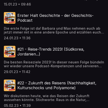
for more information.
15.01.23 • 09:46
Erster Halt Geschichte - der Geschichts-
Podcast
Die erste Folge ist da! Barbara und Max nehmen euch ab
jetzt immer mit in eine andere Epoche und erzählen euch
interessantes Wissen aus fremden Kulturen inklusive
24.01.23 • 11:36
Jahreszahlen. #Geschichte #History #Wissen #Fakten
Hosted on Acast. See acast.com/privacy for more
information.
#21 - Reise-Trends 2023! (Südkorea,
Jordanien...)
Die besten Reiseziele 2023! In dieser neuen Folge bündeln
wir wieder unsere Podcast-Kompetenzen und servieren
euch die besten Reiseziele des Jahres. Garantiert kommt
29.01.23 • 11:42
ihr mit ein paar neuen Traum-Zielen aus diesem
Gipfeltreffen der deutschsprachigen Reise-Podcast-
Kompetenz. Kommt mit! Ins Reise-Jahr 2023. #reisetipps
#22 - Zukunft des Reisens (Nachhaltigkeit,
#reisetipp #reisen2023 #urlaubsziele #urlaub2023
Kulturschocks und Polyamorie)
#reisepodcast #reiseplanung #weltreise #traumreise
#reisefieber #reiseziele #spotifypodcast #podcast
Wir diskutieren heute, wie das Reisen der Zukunft
#reiselust #reisenmachtglücklich #reiseinspiration
aussehen könnte. Stichworte: Raus in die Natur,
#traveltheworld Hosted on Acast. See acast.com/privacy
Achtsamkeit, absichtliche Kulturschocks und ja, es geht
for more information.
05.02.23 • 11:39
sogar ums polyamouröse Reisen - Liebe, Sex und