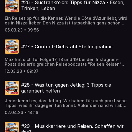
Urlaub). Was sind eure Must-Haves für die Reise? Schreibt
#26 - Südfrankreich: Tipps für Nizza - Essen,
uns gerne auf Insta oder TikTok. Hosted on Acast. See
Trinken, Leben
acast.com/privacy for more information.
Ein Reisetipp für die Kenner. Wer die Côte d'Azur liebt, wird
es in Nizza lieber. Den Nizza ist tatsächlich ganz schön
nice:) Direkt am Meer bedeutet, dass es dort nicht nur
05.03.23 • 09:56
guten Fisch zu essen gibt, sondern auch eine angenehme
Abend Brise herrscht. Von Schnecken-Zangen zu
Planschbecken, in dieser Folge ist wirklich alles dabei.
#27 - Content-Diebstahl Stellungnahme
#Reisepodcast #TravelnBestelle jetzt deine Lebensmittel
auf korodrogerie.de und sparedauerhaft 5% auf das
gesamte Sortiment mit den Code ENDSTATION Hosted on
Max hat sich für Folge 17, 18 und 19 bei den Instagram-
Acast. See acast.com/privacy for more information.
Posts des erfolgreichen Reisepodcasts "Reisen Reisen"
inspirieren lassen. Jetzt haben Sie uns eine
12.03.23 • 09:37
Sprachnachricht geschickt. Außerdem überrascht Max
Katja mit einem Mitbringsel aus Amerika. Hosted on Acast.
See acast.com/privacy for more information.
#28 - Was tun gegen Jetlag: 3 Tipps die
garantiert helfen
Jeder kennt es, das Jetlag. Wir haben für euch praktische
Tipps, was ihr dagegen tun könnt. Außerdem sind wir ab
jetzt noch professioneller. Wir haben uns neu aufgestellt
02.04.23 • 14:18
und im Hintergrund ein paar Stellschrauben festgezogen.
Hosted on Acast. See acast.com/privacy for more
information.
#29 - Musikkarriere und Reisen. Schaffen wir