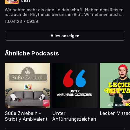
das?
Wir haben mehr als eine Leidenschaft. Neben dem Reisen
ist auch der Rhythmus bei uns im Blut. Wir nehmen euch
ab jetzt mit auf unsere musikalische Reise. Wir wollen mit
10.04.23 • 09:59
Musik Geld verdienen. Wir sprechen in dieser Folge über
den geplanten Start unserer Musikkarriere. Es wird wieder
sehr "wild" siehe Folge 7 - Unterwegs mit Bauchtrommel.
Alles anzeigen
#musik Hosted on Acast. See acast.com/privacy for more
information.
Ähnliche Podcasts
Süße Zwiebeln -
Unter
Lecker Mitta
Strictly Ambivalent
Anführungszeichen