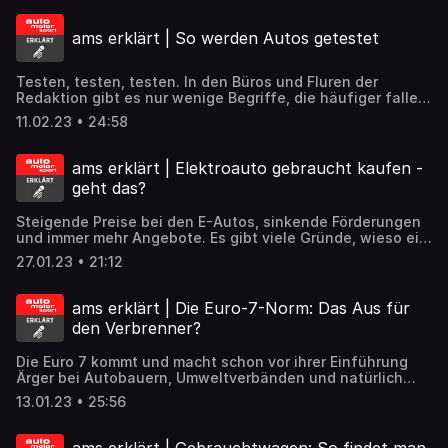
Rekuperieren ranken sich aber jede Menge Mythen,
Vorurteile und vor allem auch viele falsche Annahmen.
ams erklärt | So werden Autos getestet
Was das Rekuperieren kann und was nicht und wieso es
nicht immer effizient ist, den Akku beim Rollen zu laden,
verrät Dirk Gulde in dieser Folge.
Testen, testen, testen. In den Büros und Fluren der
Redaktion gibt es nur wenige Begriffe, die häufiger fallen
als „testen“. Denn genau darum geht es bei der Arbeit
11.02.23 • 24:58
vieler Redakteure bei auto motor und sport. Wie so ein
Auto-Test genau abläuft, worauf es ankommt und wie es
gelingt, valide Ergebnisse zu erreichen, verrät Test &
ams erklärt | Elektroauto gebraucht kaufen -
Technik-Chef Jens Dralle in auto motor und sport erklärt.​
geht das?
Steigende Preise bei den E-Autos, sinkende Förderungen
und immer mehr Angebote. Es gibt viele Gründe, wieso ein
gebrauchtes Elektroauto ins Suchfeld von Autokäufern
27.01.23 • 21:12
gerät. Aber kann man E-Autos wirklich blind kaufen oder
gibt es da doch das ein oder andere zu beachten? Worauf
es ankommt, erklärt in der heutigen Folge auto motor und
ams erklärt | Die Euro-7-Norm: Das Aus für
sport Gebraucht-Experte Andreas Jüngling.
den Verbrenner?
Die Euro 7 kommt und macht schon vor ihrer Einführung
Ärger bei Autobauern, Umweltverbänden und natürlich
auch bei Autofahrern. Wie es der neuen Regelung gelingt,
13.01.23 • 25:56
alle Parteien auf einmal gegen sich aufzubringen, wie
teuer Autos wegen der Abgasnorm werden, mit welcher
Technik moderne Autos überhaupt noch sauberer werden