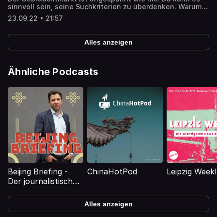
sinnvoll sein, seine Suchkriterien zu überdenken. Warum
gerade die Laufleistung beim Gebrauchtkauf nicht in
23.09.22 • 21:57
Stein gemeiselt werden sollte und ob es wirklich so viel
Risiko birgt auf einen Kilometerkönig zu setzen,
besprechen wir in der aktuellen Folge von auto motor und
Alles anzeigen
sport erklärt.
Ähnliche Podcasts
Beijing Briefing -
ChinaHotPod
Leipzig Weekl
Der journalistische
China-Podcast
Alles anzeigen