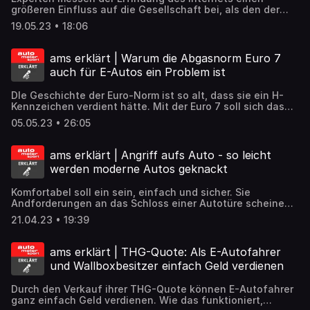
größeren Einfluss auf die Gesellschaft bei, als den der
industriellen Revolution. Die Weiterentwicklung des
19.05.23 • 18:06
Internets sehen andere wiederum im Metaversum. Was
sich die Autobranche von der Technik verspricht, erklärt
Carina Belluomo in der aktuellen Folge.
ams erklärt | Warum die Abgasnorm Euro 7
auch für E-Autos ein Problem ist
DIe Geschichte der Euro-Norm ist so alt, dass sie ein H-
Kennzeichen verdient hätte. Mit der Euro 7 soll sich das
Wesen der Norm aber grundlegend ändern. Wieso die
05.05.23 • 26:05
Abgasnorm dann auch für Reifen und Bremsen gilt und
was das bedeutet, klären wir in dieser Folge.
ams erklärt | Angriff aufs Auto - so leicht
werden moderne Autos geknackt
Komfortabel soll ein sein, einfach und sicher. Sie
Andforderungen an das Schloss einer Autotüre scheinen
im ersten Moment nicht allzu ambitioniert. Wie ein Test
21.04.23 • 19:39
von auto motor und sport zeige, sind ein Großteil der
Autos aber nur unzureichend geschützt. Wie Autoknacker
vorgehen, wie man sich am besten schützen kann und
ams erklärt | THG-Quote: Als E-Autofahrer
welche Technik sichere von unseren Autos unterscheidet,
und Wallboxbesitzer einfach Geld verdienen
erklärt Claudius Maintz in der aktuellen Folge von auto
motor und sport erklärt
Durch den Verkauf ihrer THG-Quote können E-Autofahrer
ganz einfach Geld verdienen. Wie das funktioniert,