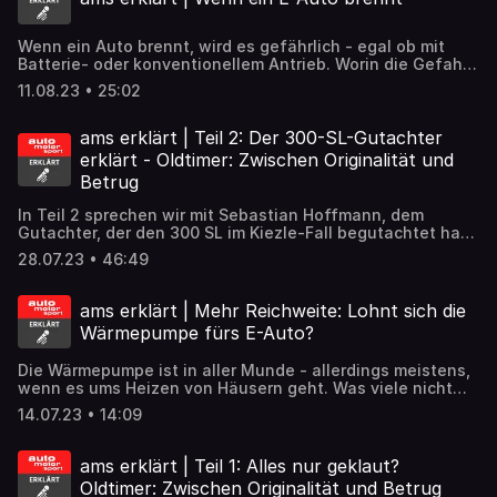
Wenn ein Auto brennt, wird es gefährlich - egal ob mit
Batterie- oder konventionellem Antrieb. Worin die Gefahr
liegt und was zu tun ist, wenns brennt, klären wir in dieser
11.08.23 • 25:02
Folge.​
ams erklärt | Teil 2: Der 300-SL-Gutachter
erklärt - Oldtimer: Zwischen Originalität und
Betrug
In Teil 2 sprechen wir mit Sebastian Hoffmann, dem
Gutachter, der den 300 SL im Kiezle-Fall begutachtet hat
und sprechen mit ihm über die Vorwürfe, die Probleme der
28.07.23 • 46:49
Oldtimer-Szene und die Möglichkeiten bei einer
Fahrzeuganalyse.
ams erklärt | Mehr Reichweite: Lohnt sich die
Wärmepumpe fürs E-Auto?
Die Wärmepumpe ist in aller Munde - allerdings meistens,
wenn es ums Heizen von Häusern geht. Was viele nicht
wissen: Die meisten Autofahrer haben längst eine
14.07.23 • 14:09
Wärmepumpe an Bord und gerade im Elektroauto gilt sie
als besonders sinnvoll. Was da dran ist, wie sie
funktioniert und ob sich der Aufpreis lohnt, berichtet
ams erklärt | Teil 1: Alles nur geklaut?
ams-Redakteur Markus Schönfeld.
Oldtimer: Zwischen Originalität und Betrug