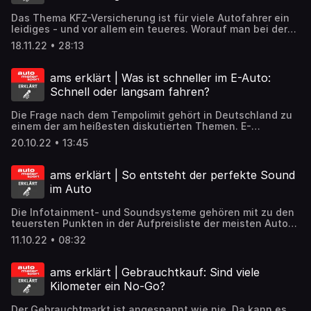
Das Thema KFZ-Versicherung ist für viele Autofahrer ein
leidiges - und vor allem ein teueres. Worauf man bei der
Tarif-Auswahl achten sollte, verrät ams-Experte Henning
18.11.22 • 28:13
Busse in der aktuellen Folge
ams erklärt | Was ist schneller im E-Auto:
Schnell oder langsam fahren?
Die Frage nach dem Tempolimit gehört in Deutschland zu
einem der am heißesten diskutierten Themen. E-
Autofahrer interessiert das aber meistens nicht. Denn bei
20.10.22 • 13:45
hoher oder sogar sehr hoher Reichweite der Stromer oft
schneller als die Verkehrsschilder am Auto vorbei fliegen.
Bleibt aber die Frage: Wo beginnt denn diese hohe
ams erklärt | So entsteht der perfekte Sound
Geschwindigkeit und vor allem, was ist die perfekte
im Auto
Reisegeschwindigkeit? auto motor und sport Redakteur
Dirk Gulde hat es ausprobiert und ist mit 6 Stromern
Die Infotainment- und Soundsysteme gehören mit zu den
insgesamt über 6000 Kilometer gefahren, um zu klären, zu
teuersten Punkten in der Aufpreisliste der meisten Autos
welchem Autotyp welches Reisetempo am besten passt.
- aber sind sie das wirklich wert? Patrick Lang ist für die
11.10.22 • 08:32
aktuelle Folge nach Frankreich gefahren und hat sich dort
mit Guillaume Sirami vom Premium-Audio-Bauer Focal
verabredet, um genau darüber zu sprechen - und um zu
ams erklärt | Gebrauchtkauf: Sind viele
klären, worauf es beim guten Klang im Auto wirklich
Kilometer ein No-Go?
ankommt.
Der Gebrauchtmarkt ist angespannt wie nie. Da kann es