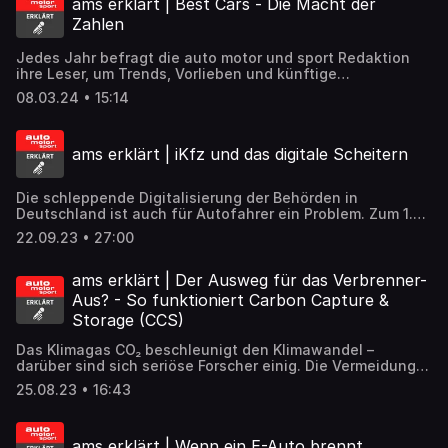
ams erklärt | Best Cars - Die Macht der
Johannes Köbler in dieser Folge.
Zahlen
Jedes Jahr befragt die auto motor und sport Redaktion
ihre Leser, um Trends, Vorlieben und künftige
Entwicklungen im Automarkt zu erheben. Wie das
08.03.24 • 15:14
funktioniert, was die Zahlen für die Zukunft versprechen
klären wir in dieser Folge von auto motor und sport erklärt.
ams erklärt | iKfz und das digitale Scheitern
Die schleppende Digitalisierung der Behörden in
Deutschland ist auch für Autofahrer ein Problem. Zum 1.
September 2023 zündete die vierte und letzte Stufe des
22.09.23 • 27:00
so genannten iKfz-Verfahrens, dass schon zu CSU-
Verkehrsministern Dobrinth und Scheuer, eingeführt und
erweitert wurde. Ab sofort sollen alle Belange rund ums
ams erklärt | Der Ausweg für das Verbrenner-
Auto auch digital ergingen. Ob das wirklich klappt, erklärt
Aus? - So funktioniert Carbon Capture &
Claudius Maintz in der aktuellen Folge.
Storage (CCS)
Das Klimagas CO₂ beschleunigt den Klimawandel –
darüber sind sich seriöse Forscher einig. Die Vermeidung
von CO₂-Emissionen allein, ist aber nur Weg, die
25.08.23 • 16:43
Erderwärmung zu verlangsamen. Wie das CO₂ von der
Atmosphäre ferngehalten wird – und wie man das
Kohlendioxid künftig sogar verwenden könnte, erklärt
ams erklärt | Wenn ein E-Auto brennt
Johannes Köbler in der aktuellen Folge.​