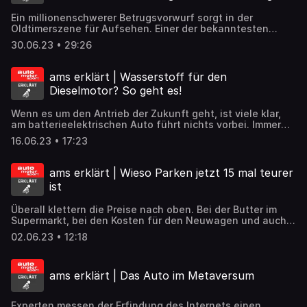
Ein millionenschwerer Betrugsvorwurf sorgt in der
Oldtimerszene für Aufsehen. Einer der bekanntesten
Restauratoren steht unter Verdacht, deine Dublette in
30.06.23 • 29:26
Umlauf gebracht zu haben und die Staatsanwaltschaft
ermittelt. Aber was ist eigentlich ein Original? Gehört der
Betrug einfach zur Szene dazu? Und wie schützt man sich
ams erklärt | Wasserstoff für den
vor alledem? ams-Experte Dirk Johae hat die Antworten
Dieselmotor? So geht es!
im Podcast.
Wenn es um den Antrieb der Zukunft geht, ist viele klar,
am batterieelektrischen Auto führt nichts vorbei. Immer
wieder werden aber Stimmen laut, die vermelden, die
16.06.23 • 17:23
Batterie allein wird es nicht richten. Wasserstoff sei eine
sinnvolle Alternative, um im Alltag von A nach B zu
kommen – und das nicht nur in Form der Brennstoffzelle,
ams erklärt | Wieso Parken jetzt 15 mal teurer
sondern sogar als Verbrennungsmotor. Wie das
ist
funktionieren kann, ob Wasserstoff tatsächlich als
Spritersatz taugt und warum die Faszination für den
Überall klettern die Preise nach oben. Bei der Butter im
Wasserstoff nicht kleinzukriegen ist, erklärt ams-
Supermarkt, bei den Kosten für den Neuwagen und auch
Redakteur Markus Schönfeld.
die Parkgebühren ziehen immer weiter an. Im Jahr 2020
02.06.23 • 12:18
hat der Gesetzgeber die bundesweite Obergrenze für
Anwohnerparkplätze kassiert. Was die Steigerung von
30,70 Euro auf bis zu 480 Euro bedeutet, wie die Städte
ams erklärt | Das Auto im Metaversum
und Kommunen mit dem Spielraum umgehen und welche
neuen Regeln fürs Parken gelten, hat Claudius Maintz
recherchiert.
Experten messen der Erfindung des Internets einen