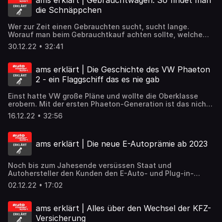
ams erklärt | Gebrauchtwagen: So findet man
sollen und ob mit der neuen Richtlinie wirklich der
die Schnäppchen
Verbrenner zu Grabe getragen wird, erklärt auto motor und
sport Experte Johannes Köbler.
Wer zur Zeit einen Gebrauchten sucht, sucht lange.
Worauf man beim Gebrauchtkauf achten sollte, welche
Modelle gerade völlig überteuert sind und welche
30.12.22 • 32:41
Geheimtipps der Markt gerade bietet, erklärt auto motor
und sport Gebrauchtwagen-Experte Andreas Jüngling.
ams erklärt | Die Geschichte des VW Phaeton
2 - ein Flaggschiff das es nie gab
Einst hatte VW große Pläne und wollte die Oberklasse
erobern. Mit der ersten Phaeton-Generation ist das nicht
geglückt. Eine zweite sollte es richten. Doch dann kam
16.12.22 • 32:56
alles anders. Wir sind den Phaeton D2 gefahren, das VW-
Flagschiff, das es nie gab und haben mit dem damaligen
Projektleiter gesprochen.
ams erklärt | Die neue E-Autoprämie ab 2023
Noch bis zum Jahesende versüssen Staat und
Autohersteller den Kunden den E-Auto- und Plug-in-
Hybird-Kauf mit saftigen Prämien. Doch ab 2023 ist damit
02.12.22 • 17:02
Schluss. Die E-Autoprämie wird gekürzt, die PHEV-Prämie
eingestellt. An welche Kriterien die neue und die Alte E-
Auto-Förderung geknüpft sind, verrät Henning Busse in
ams erklärt | Alles über den Wechsel der KFZ-
der aktuellen Folge von auto motor und sport erklärt.
Versicherung