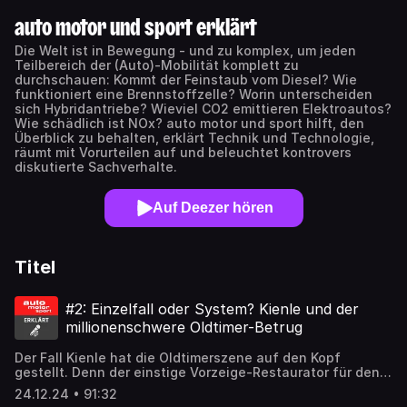
auto motor und sport erklärt
Die Welt ist in Bewegung - und zu komplex, um jeden
Teilbereich der (Auto)-Mobilität komplett zu
durchschauen: Kommt der Feinstaub vom Diesel? Wie
funktioniert eine Brennstoffzelle? Worin unterscheiden
sich Hybridantriebe? Wieviel CO2 emittieren Elektroautos?
Wie schädlich ist NOx? auto motor und sport hilft, den
Überblick zu behalten, erklärt Technik und Technologie,
räumt mit Vorurteilen auf und beleuchtet kontrovers
diskutierte Sachverhalte.
Auf Deezer hören
Titel
#2: Einzelfall oder System? Kienle und der
millionenschwere Oldtimer-Betrug
Der Fall Kienle hat die Oldtimerszene auf den Kopf
gestellt. Denn der einstige Vorzeige-Restaurator für den
Mercedes 300 SL soll jahrzehntelang Kunden mit ihren
24.12.24 • 91:32
historischen Fahrzeugen über den Tisch gezogen haben.