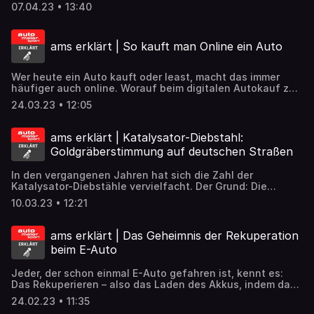
worauf man achten muss und wie viel Geld es gibt, verrät
07.04.23 • 13:40
Carina Belluomo in der aktuellen Folge von auto motor und
sport erklärt.
ams erklärt | So kauft man Online ein Auto
Wer heute ein Auto kauft oder least, macht das immer
häufiger auch online. Worauf beim digitalen Autokauf zu
achten ist, klären wir im Podcast.
24.03.23 • 12:05
ams erklärt | Katalysator-Diebstahl:
Goldgräberstimmung auf deutschen Straßen
In den vergangenen Jahren hat sich die Zahl der
Katalysator-Diebstähle vervielfacht. Der Grund: Die
Materialien, mit denen das Abgas gereinigt wird, werden
10.03.23 • 12:21
immer teurer. Auf welche Autos es die Kriminellen
besonders oft abgesehen haben und mit welchen Folgen
man als Beklauter rechnen muss, erklärt auto motor und
ams erklärt | Das Geheimnis der Rekuperation
sport-Experte Claudius Maintz in der aktuellen Folge.​
beim E-Auto
Jeder, der schon einmal E-Auto gefahren ist, kennt es:
Das Rekuperieren – also das Laden des Akkus, indem das
Auto rollt. Der Motor wird nicht mehr als Antrieb, sondern
24.02.23 • 11:35
als Stromerzeuger, als Generator genutzt. Um das