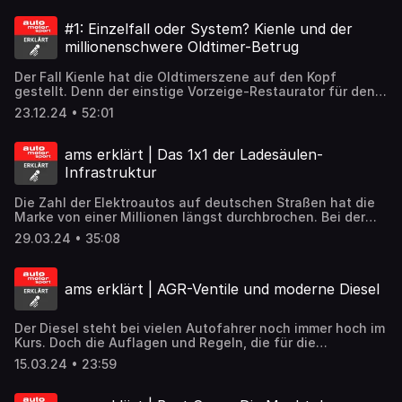
Wir sprechen über die Hintergründe und die aktuellen
Ermittlungen. Im zweiten Teil klären wir, wie groß das
#1: Einzelfall oder System? Kienle und der
Ausmaß tatsächlich ist.
millionenschwere Oldtimer-Betrug
Der Fall Kienle hat die Oldtimerszene auf den Kopf
gestellt. Denn der einstige Vorzeige-Restaurator für den
Mercedes 300 SL soll Jahrzehnte lang Kunden mit ihren
23.12.24 • 52:01
historischen Fahrzeugen über den Tisch gezogen haben.
Wir sprechen über die Hintergründe und die aktuellen
Ermittlungen.
ams erklärt | Das 1x1 der Ladesäulen-
Infrastruktur
Die Zahl der Elektroautos auf deutschen Straßen hat die
Marke von einer Millionen längst durchbrochen. Bei der
Infrastruktur sind wir noch nicht so weit. Im Podcast verrät
29.03.24 • 35:08
Kim Kohlhuber von EWE go, warum wir in Deutschland
dennoch keine Ladesäulenförderung brauchen, wie E-
Autos trotzdem zu ihrem Strom kommen, wieso der
ams erklärt | AGR-Ventile und moderne Diesel
Ausbau so lange dauert und wie die deutsche Bürokratie
den Ausbau der Ladeinfrastruktur beeinflusst.
Der Diesel steht bei vielen Autofahrer noch immer hoch im
Kurs. Doch die Auflagen und Regeln, die für die
Selbstzünder in Sachen Schadstoff-Ausstoß gelten sind
15.03.24 • 23:59
streng. Die meisten setzen deshalb auf aufwendige
Abgasreinigungssysteme. Wie sie funktionieren - und
warum sie immer wieder für Ärger sorgen, erklärt