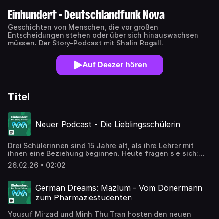
Einhundert - Deutschlandfunk Nova
Geschichten von Menschen, die vor großen
Entscheidungen stehen oder über sich hinauswachsen
müssen. Der Story-Podcast mit Shalin Rogall.
Auf Deezer hören
Titel
Neuer Podcast - Die Lieblingsschülerin
Drei Schülerinnen sind 15 Jahre alt, als ihre Lehrer mit
ihnen eine Beziehung beginnen. Heute fragen sie sich:
Wie konnte der emotionale und sexuelle Missbrauch
26.02.26 • 02:02
lange unbemerkt bleiben? Ein Podcast über sexualisierte
Gewalt an Schulen und die Folgen. Den ganzen Podcast
hört ihr hier.**********Alle Folgen des Podcasts findet
German Dreams: Mazlum - Vom Dönermann
ihr in der Deutschlandfunk AppZum Podcast "Die
zum Pharmaziestudenten
Lieblingsschülerin"**********Mitwirkende: Skript:
Taiina Grünzig, Britta Rotsch, Judith Geffert Produktion
Yousuf Mirzad und Minh Thu Tran hosten den neuen
und Musik: Alexander Hardt Redaktion: Julia