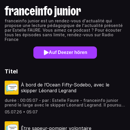
franceinfo junior
franceinfo junior est un rendez-vous d'actualité qui
propose une lecture pédagogique de l'actualité présenté
par Estelle FAURE. Vous aimez ce podcast ? Pour écouter
tous les épisodes sans limite, rendez-vous sur Radio
France
Auf Deezer hören
Titel
À bord de l’Ocean Fifty-Sodebo, avec le
skipper Léonard Legrand
durée : 00:05:07 - par : Estelle Faure - franceinfo junior
prend le large avec le skipper Léonard Legrand. Il poursuit
sa préparation pour la Route du Rhum et sera sur la ligne
05.07.26 • 05:07
de départ de la Dhream Cup le 12 juillet. Il a invité des
journalistes en herbe pour une sortie exceptionnelle en
mer. Vous aimez ce podcast ? Pour écouter tous les
Être sapeur-pompier volontaire
épisodes sans limite, rendez-vous sur Radio France