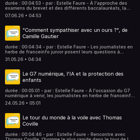
durée : 00:04:53 - par : Estelle Faure - À l'approche des
examens du brevet et des différents baccalauréats, la
pédopsychiatre Cécile Feltin répond aux questions des
07.06.26 • 04:53
élèves de ce franceinfo junior. Vous aimez ce podcast ?
Pour écouter tous les épisodes sans limite, rendez-vous
sur Radio France
"Comment sympathiser avec un ours ?", de
Camille Gautier
durée : 00:04:34 - par : Estelle Faure - Les journalistes en
herbe de franceinfo junior posent leurs questions à
Camille Gautier, autrice d’un guide plein d'aventures et de
31.05.26 • 04:34
sciences, en lice pour le prix Le Goût des Sciences
jeunesse. Vous aimez ce podcast ? Pour écouter tous les
épisodes sans limite, rendez-vous sur Radio France
Le G7 numérique, l'IA et la protection des
enfants
durée : 00:05:01 - par : Estelle Faure - À l'occasion du G7
numérique à venir, les journalistes en herbe de franceinfo
junior posent leurs questions sur l'intelligence artificielle
24.05.26 • 05:01
à Alexis Bacot, directeur de projet en IA. Vous aimez ce
podcast ? Pour écouter tous les épisodes sans limite,
rendez-vous sur Radio France
Le tour du monde à la voile avec Thomas
Coville
durée : 00:04:46 - par : Estelle Faure - Rencontre avec
Thomas Coville, l'homme le plus rapide dans le tour de la