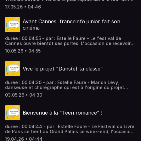
planète en équipage et à la voile. Vainqueur du Trophée
17.05.26 • 04:46
Jules Verne, il répond aux journalistes en herbe de ce
franceinfo junior. Vous aimez ce podcast ? Pour écouter
tous les épisodes sans limite, rendez-vous sur Radio
Avant Cannes, franceinfo junior fait son
France
cinéma
durée : 00:04:55 - par : Estelle Faure - Le festival de
Cannes ouvre bientôt ses portes. L'occasion de recevoir
Julie Navarro, directrice de casting et réalisatrice. Elle
10.05.26 • 04:55
explique aux enfants comment elle découvre les jeunes
talents. Vous aimez ce podcast ? Pour écouter tous les
épisodes sans limite, rendez-vous sur Radio France
Vive le projet "Dans(e) ta classe"
durée : 00:04:30 - par : Estelle Faure - Marion Lévy,
danseuse et chorégraphe qui est à l'origine du projet
"Dans(e) ta classe", répond aux journalistes en herbe de
03.05.26 • 04:30
franceinfo junior. Vous aimez ce podcast ? Pour écouter
tous les épisodes sans limite, rendez-vous sur Radio
France
Bienvenue à la "Teen romance" !
durée : 00:04:44 - par : Estelle Faure - Le Festival du Livre
de Paris se tient au Grand Palais ce week-end, l'occasion
pour franceinfo junior de fêter la littérature jeunesse
19.04.26 • 04:44