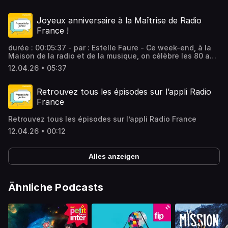
avec l'arrivée d'une nouvelle collection appelée "Teen
Romance". Pour en parler l'autrice Sophie Jomain est
l'invitée de ce franceinfo junior. Vous aimez ce podcast ?
Joyeux anniversaire à la Maîtrise de Radio
Pour écouter tous les épisodes sans limite, rendez-vous
France !
sur Radio France
durée : 00:05:37 - par : Estelle Faure - Ce week-end, à la
Maison de la radio et de la musique, on célèbre les 80 ans
de la Maîtrise de Radio France. Garance et Elliot, deux
12.04.26 • 05:37
jeunes maîtrisiens, sont venus répondre aux journalistes
en herbe de ce franceinfo junior. Vous aimez ce podcast ?
Pour écouter tous les épisodes sans limite, rendez-vous
Retrouvez tous les épisodes sur l’appli Radio
sur Radio France
France
Retrouvez tous les épisodes sur l’appli Radio France
12.04.26 • 00:12
Alles anzeigen
Ähnliche Podcasts