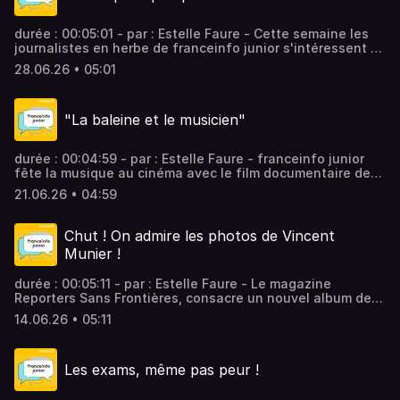
durée : 00:05:01 - par : Estelle Faure - Cette semaine les
journalistes en herbe de franceinfo junior s'intéressent à
l'engagement de Noémie Kuentz, une jeune femme
28.06.26 • 05:01
sapeur-pompier volontaire. Vous aimez ce podcast ? Pour
écouter tous les épisodes sans limite, rendez-vous sur
Radio France
"La baleine et le musicien"
durée : 00:04:59 - par : Estelle Faure - franceinfo junior
fête la musique au cinéma avec le film documentaire de
Valentin Paoli, "La baleine et le musicien". Vous aimez ce
21.06.26 • 04:59
podcast ? Pour écouter tous les épisodes sans limite,
rendez-vous sur Radio France
Chut ! On admire les photos de Vincent
Munier !
durée : 00:05:11 - par : Estelle Faure - Le magazine
Reporters Sans Frontières, consacre un nouvel album de
la collection "100 photos pour la liberté de la presse" sur
14.06.26 • 05:11
les forêts du monde à un grand réalisateur et
photographe. Vincent Munier est l'invité de ce franceinfo
junior Vous aimez ce podcast ? Pour écouter tous les
Les exams, même pas peur !
épisodes sans limite, rendez-vous sur Radio France