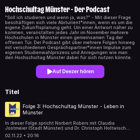
Hochschultag Münster - Der Podcast
"Soll ich studieren und wenn ja, was?" - Mit dieser Frage
beschäftigen sich viele Abiturient*innen, wenn es um die
eigene Zukunftsplanung geht. Um einer Antwort näher zu
kommen, veranstalten jedes Jahr im November mehrere
Hochschulen in Münster einen gemeinsamen Tag der
offenen Tür. Der Podcast gibt über mehrere Folgen hinweg
mit verschiedenen Gesprächspartner*innen Impulse zum
eigenen Studienwahlprozess und Anregungen wie man
den Hochschultag Münster dabei für sich nutzen könnte.
Auf Deezer hören
Titel
Folge 3: Hochschultag Münster - Leben in
Münster
In dieser Folge spricht Norbert Robers mit Claudia
Jostmeier (Stadt Münster) und Dr. Christoph Holtwisch
(Geschäftsführer Studierendenwerk Münster) über das
02.11.22 • 20:16
Leben in Münster und damit verbundene Themen wie