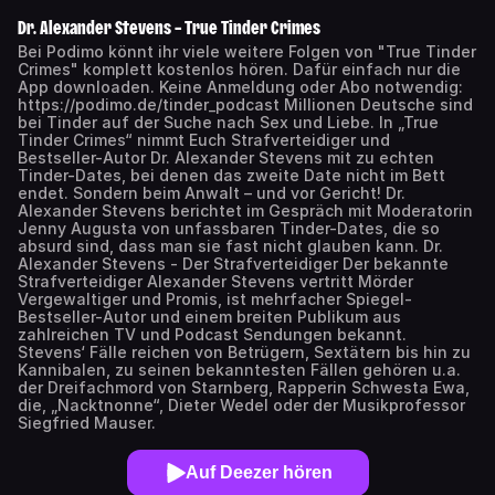
Dr. Alexander Stevens – True Tinder Crimes
Bei Podimo könnt ihr viele weitere Folgen von "True Tinder
Crimes" komplett kostenlos hören. Dafür einfach nur die
App downloaden. Keine Anmeldung oder Abo notwendig:
https://podimo.de/tinder_podcast Millionen Deutsche sind
bei Tinder auf der Suche nach Sex und Liebe. In „True
Tinder Crimes“ nimmt Euch Strafverteidiger und
Bestseller-Autor Dr. Alexander Stevens mit zu echten
Tinder-Dates, bei denen das zweite Date nicht im Bett
endet. Sondern beim Anwalt – und vor Gericht! Dr.
Alexander Stevens berichtet im Gespräch mit Moderatorin
Jenny Augusta von unfassbaren Tinder-Dates, die so
absurd sind, dass man sie fast nicht glauben kann. Dr.
Alexander Stevens - Der Strafverteidiger Der bekannte
Strafverteidiger Alexander Stevens vertritt Mörder
Vergewaltiger und Promis, ist mehrfacher Spiegel-
Bestseller-Autor und einem breiten Publikum aus
zahlreichen TV und Podcast Sendungen bekannt.
Stevens‘ Fälle reichen von Betrügern, Sextätern bis hin zu
Kannibalen, zu seinen bekanntesten Fällen gehören u.a.
der Dreifachmord von Starnberg, Rapperin Schwesta Ewa,
die, „Nacktnonne“, Dieter Wedel oder der Musikprofessor
Siegfried Mauser.
Auf Deezer hören