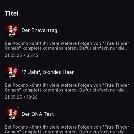
Titel
Der Ehevertrag
Bei Podimo könnt ihr viele weitere Folgen von "True Tinder
Crimes" komplett kostenlos hören. Dafür einfach nur die
App downloaden. Keine Anmeldung oder Abo notwendig:
21.05.25 • 35:42
https://podimo.de/tinder_podcast Lilly hatte es Julian vor
der Hochzeit hoch und heilig versprochen. Sie würde es
nie wieder tun. Nie wieder. Doch was er dann - nur ein
17 Jahr', blondes Haar
Jahr später -erleben muss, zieht ihm den Boden unter den
Füßen komplett weg… „True Tinder Crimes“ ist eine
Produktion von Crime & Media im Auftrag von Podimo.
Bei Podimo könnt ihr viele weitere Folgen von "True Tinder
Crimes" komplett kostenlos hören. Dafür einfach nur die
App downloaden. Keine Anmeldung oder Abo notwendig:
21.05.25 • 18:28
https://podimo.de/tinder_podcast 17 Jahr, blondes Haar –
so steht sie vor mir. Genau auf diesen Augenblick hatte
sich Heiner vor dem ersten Date mit Michaela gefreut. Als
Der DNA-Test
er ihr aber die Tür zu seinem Hotelzimmer öffnet, stockt
ihm der Atem… „True Tinder Crimes“ ist eine Produktion
von Crime & Media im Auftrag von Podimo. Ein weiterer
Bei Podimo könnt ihr viele weitere Folgen von "True Tinder
Hörtipp: „Ein Fall für Sophie“ spannend wie True Crime,
Crimes" komplett kostenlos hören. Dafür einfach nur die
aber auch schlau wie ein Wissenspodcast. Alles, was ihr