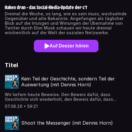
Haken dran – das Social-Media-Update der c't
Dreimal die Woche, so lang, wie es sein muss, wechselnde
Gegenüber und alte Bekannte. Angefangen als täglicher
Blick auf die Irrungen und Wirrungen der Übernahme von
Twitter durch Elon Musk schauen wir heute dreimal
wöchentlich auf die Welt der sozialen Netzwerke.
Auf Deezer hören
Titel
Kein Teil der Geschichte, sondern Teil der
Auswertung (mit Dennis Horn)
Wir liefern heute Beweise. Den Beweis dafür, dass
Geschichte sich wiederholt, den Beweis dafür, dass
Internet und Remixkultur einanderbrauchen und dass es
07.08.26 • 59:21
endlich eine Creative Cuisine-Lizenz braucht. Und wieso
Batman niemals Waffengewalt anwendet. Schönes
Wochenende! ➡️ Mit der "Haken Dran"-Community ins
Shoot the Messenger (mit Dennis Horn)
Gespräch kommen könnt ihr am besten im Discord:
http://hakendran.org ✔️ Jetzt abstimmen für den Grauen