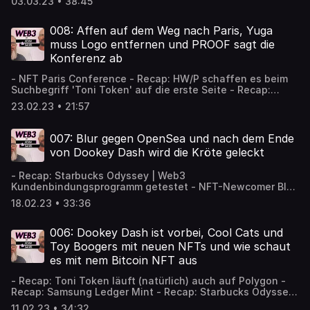
03.03.23 • 38:45
Party in der NFT Factory - NFT Paris - Tag 2 - Treffen mit
Pascal von EcoNation - Treffen mit Matthias von
NFSneakers.CX - French Ape Yacht Club organisiert
008: Affen auf dem Weg nach Paris, Yuga
Meetup mit Greg Solano - Admin One und 9dcc Meetup
muss Logo entfernen und PROOF sagt die
mit gmoney - RENGA IRL IN PARIS Party - TwelveFold: Yuga
Konferenz ab
Labs lanciert NFTs auf Bitcoin - Dookey Dash Schlüssel
für 1.000 ETH verkauft
- NFT Paris Conference - Recap: HW/P schaffen es beim
Suchbegriff 'Toni Token' auf die erste Seite - Recap:
Dookey Dash: Die Kröte wird nicht geleckt sondern
23.02.23 • 21:57
gesammelt - Yuga Labs BAKC ändert Logo wegen
Copyright-Verletzung - PROOF Conference wegen
geringeren Interesses als erwartet abgesagt -
007: Blur gegen OpenSea und nach dem Ende
Partnerschaft mit TFC ermöglicht KSC-Fans neues
von Dookey Dash wird die Kröte geleckt
virtuelles Spielerlebnis - VeeFriends kündigen Burn Island
an
- Recap: Starbucks Odyssey | Web3
Kundenbindungsprogramm getestet - NFT-Newcomer Blur
macht Opensea Konkurrenz - Blur rät NFT Creators,
18.02.23 • 33:36
OpenSea zu blockieren um Royalties zu bekommen -
Fortnite Esports Star gewinnt Dookey Dash - Ordinals mit
Sparrow kaufen und handeln - OpenSea stellt den Handel
006: Dookey Dash ist vorbei, Cool Cats und
mit NFTs von Rihanna Music ein
Toy Boogers mit neuen NFTs und wie schaut
es mit nem Bitcoin NFT aus
- Recap: Toni Token läuft (natürlich) auch auf Polygon -
Recap: Samsung Ledger Mint - Recap: Starbucks Odyssey
Web3 Kundenbindungsprogramm - VeeCon Viper 2022
11.02.23 • 34:32