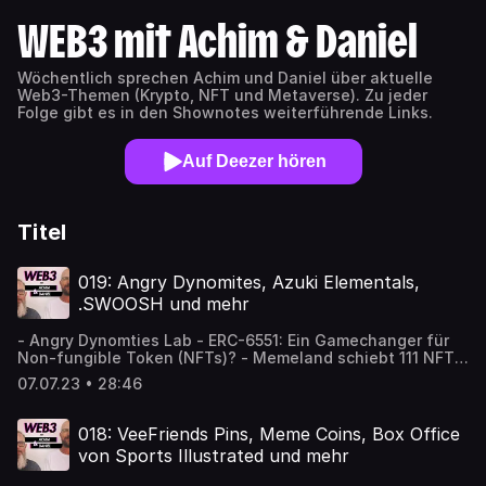
WEB3 mit Achim & Daniel
Wöchentlich sprechen Achim und Daniel über aktuelle
Web3-Themen (Krypto, NFT und Metaverse). Zu jeder
Folge gibt es in den Shownotes weiterführende Links.
Auf Deezer hören
Titel
019: Angry Dynomites, Azuki Elementals,
.SWOOSH und mehr
- Angry Dynomties Lab - ERC-6551: Ein Gamechanger für
Non-fungible Token (NFTs)? - Memeland schiebt 111 NFTs
zu Bitcoin - ALL IN NFT IRL Event in Stuttgart - Azuki
07.07.23 • 28:46
sammelt sich nach dem misslungenen Elementals Mint -
.SWOOSH Boxen können ausgepackt werden - Nike
kündigt NFT-Kooperation mit Fortnite an - So funktioniert
018: VeeFriends Pins, Meme Coins, Box Office
die neue Lufthansa-Meilensammler-App Uptrip - Polygon
von Sports Illustrated und mehr
Blockchain jetzt mit Telekom Infrastruktur - HV-MTL Forge
Beginner's Guide