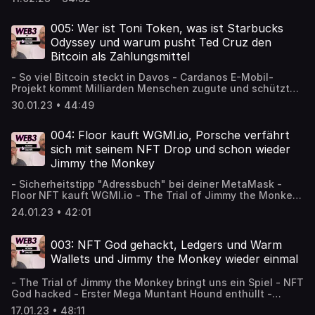
Proof of Attendance Plakette - Toy Boogers - Toys and
Treasure Kollektion released - Cool Cats Fractures
released - Dookey Dash beendet - Bitcoin NFTs: Pixa und
005: Wer ist Toni Token, was ist Starbucks
die BitBrews Ordinals
Odyssey und warum pusht Ted Cruz den
Bitcoin als Zahlungsmittel
- So viel Bitcoin steckt in Davos - Cardanos E-Mobil-
Projekt kommt Milliarden Menschen zugute und schützt
das Klima - Starbucks startet mit 'Odyssey' seine Web3
30.01.23 • 44:49
Reise - Toki Token | Sparkassen Token zum Weltspartag -
Ted Cruz push Bitcoin als Zahlungsmethode - Doodles 2
auf der Flow Blockchain - Yugas Gordon Goner zieht sich
004: Floor kauft WGMI.io, Porsche verfährt
aus Gesundheitsgründen zurück
sich mit seinem NFT Drop und schon wieder
Jimmy the Monkey
- Sicherheitstipp "Adressbuch" bei deiner MetaMask -
Floor NFT kauft WGMI.io - The Trial of Jimmy the Monkey:
Ultimate Guide - Bored Ape Yacht Club X McBees X The
24.01.23 • 42:01
Dudes Collab - Porsche NFT Drop hinter den Erwartungen
003: NFT God gehackt, Ledgers und Warm
Wallets und Jimmy the Monkey wieder einmal
- The Trial of Jimmy the Monkey bringt uns ein Spiel - NFT
God hacked - Erster Mega Muntant Hound enthüllt -
Bitcoin auf dem Weg zu 21.000 USD
17.01.23 • 48:11