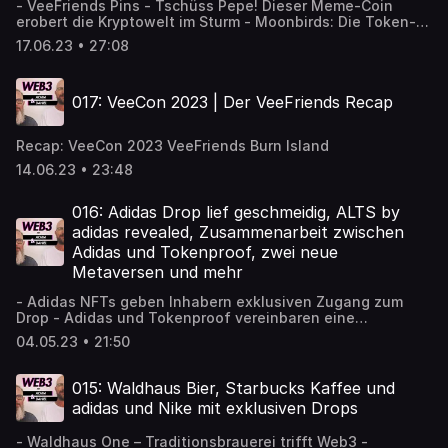
- VeeFriends Pins - Tschüss Pepe! Dieser Meme-Coin
erobert die Kryptowelt im Sturm - Moonbirds: Die Token-
Gated Playlists auf Spotify mit NFTs - Box Office von
17.06.23 • 27:08
Sports Illustrated: Die Zukunft für Tickets ist da - Ledger
Recover | Eine neuer Service mit kontroversen Reaktionen
- Wie ein deutsches Museum versehentlich den Zugang
017: VeeCon 2023 | Der VeeFriends Recap
zu zwei CryptoPunks verlor - Die ALL IN NFT Talk Show #11
- Du kannst jetzt Stepn NFTs auf iOS kaufen - aber musst
die Apple Steuer selber bezahlen
Recap: VeeCon 2023 VeeFriends Burn Island
14.06.23 • 23:48
016: Adidas Drop lief geschmeidig, ALTS by
adidas revealed, Zusammenarbeit zwischen
Adidas und Tokenproof, zwei neue
Metaversen und mehr
- Adidas NFTs geben Inhabern exklusiven Zugang zum
Drop - Adidas und Tokenproof vereinbaren eine
langjährige Partnerschaft - Adidas bringt Goldenes Ticket
04.05.23 • 21:50
als NFT raus - Waldhause One NFTs - MetaBrewSociety
NFTs - Gerüchte kursieren: Amazon NFT Marktplatz soll
noch diesen Monat starten - Forgotten Runes schließt
015: Waldhaus Bier, Starbucks Kaffee und
weltweiten Comic-Vertriebsvertrag ab - Startschuss für
adidas und Nike mit exklusiven Drops
das Metahype von CUPRA - Leitner eröffnet virtuelle
Seilbahn im Metaverse - w3.vision Community Ticket für
- Waldhaus One – Traditionsbrauerei trifft Web3 -
die DMEXCO - Bits+Currywurst - VeeCon