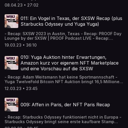
08.04.23 • 27:02
011: Ein Vogel in Texas, der SXSW Recap (plus
Starbucks Odyssey und Yuga Yuga)
- Recap: SXSW 2023 in Austin, Texas - Recap: PROOF Day
Lounge by der SXSW | PROOF Podcast LIVE - Recap:
Starbucks Odyssey Updates - Yuga Labs Summoning ist
19.03.23 • 36:10
da: Alles, was du wissen musst - Otherside Metaverse
Second Trip findet am 25. März statt - Instagram
deaktiviert NFT Funktionen
010: Yuga Auktion hinter Erwartungen,
Amazon kurz vor eigenem NFT Marketplace
und eine Vorschau auf die SXSW
- Recap: Adam Weitsmann hat keine Sportmannschaft -
Yuga TwelveFold Bitcoin NFT Auktion bringt 16,5 Millionen
Dollar ein - "Drink Ain't Free" von Spottie WiFi - Amazon
12.03.23 • 23:45
NFT Marketplace soll im nächsten Monat starten -
Vorschau auf die SXSW
009: Affen in Paris, der NFT Paris Recap
- Recap: Starbucks Odyssey funktioniert nicht in Europa -
Starbucks Odyssey bringt seine erste kaufbare Stamp
heraus - NFT Paris - Tag 1 - Deadfellaz x KnownOrigin