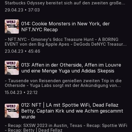
Starbucks Odyssey bereitet sich auf den zweiten großen
NFT Drop vor - Ticketmaster startet Token gated Verkauf
29.04.23 • 37:03
von Tickets - PROOF Podcast mit Fonz von Tokenproof -
ALTS by adidas verkauft Token gated limitierte Produkte -
Nike .SWOOSH Airdrop für das Our Force 1 Poster - ALTS
014: Cookie Monsters in New York, der
by Adidas Holder können einen Key minten und ihren
NFT.NYC Recap
ALT(er) Ego-Typ wählen
- NFT.NYC - Gmoney's 9dcc Treasure Hunt - A BORING
EVENT von den Big Apple Apes - DeGods DeNYC Treasure
Hunt - Floor NFT Community Treffen - HW/P NFT
23.04.23 • 45:46
Floortracker - gm from Decrypt Podcast - VaynerSports
Pass Event - ALTS by adidas "Krümelmonster" Party -
Angry Dynomites Lab - Deadfellaz Community Treffen an
013: Affen in der Otherside, Affen im Louvre
der NFT Wall in Brooklyn
und eine Menge Yuga und Adidas Skepsis
- Tausende von Reisenden genießen zweiten Trip in die
Otherside - Yuga Labs sorgt mit der Ankündigung von
'Legends of the Mara' für Aufsehen - Der Louvre
15.04.23 • 22:12
präsentierte acht Bored Apes und zwei Mutant Apes -
WAGMI United streichen Fanschal aus dem NFT Utility -
Adidas ITM Veranstaltungsrückblick in Berlin: Ein große
012: NFT | LA mit Spottie WiFi, Dead Fellaz
Enttäuschung - Microsoft integriert Wallet für
Betty, Captain Kirk und wie Achim gescammt
Kryptowährungen in seinen Edge Browser - Ethereum
wurde
Shapella Upgrade
- Recap: SXSW 2023 in Austin, Texas - Recap: Spottie WiFi
- Recap: Betty | Dead Fellaz