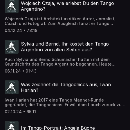
Wojciech Czaja, wie erlebst Du den Tango
Argentino?
Wojciech Czaja ist Architekturkritiker, Autor, Jornalist,
Coach und Fotograf. Zum Ausgleich tanzt er Tango
Argentino. In dieser Episode spricht er über seine
04.12.24 • 78:18
Beobachtungen des Tango Argentino, das
Rollenverständnis und über Queer-Tango.
Sylvia und Bernd, Ihr kostet den Tango
Argentino von allen Seiten aus?
Auch Sylvia und Bernd Schumacher hatten mit dem
Grundschritt des Tango Argentino begonnen. Heute
organisieren sie ihre eigene Milonga, unterrichten, und
06.11.24 • 91:43
stellen ein Festivalito in Wien auf die Beine.
Was zeichnet die Tangochicos aus, Iwan
Harlan?
Iwan Harlan hat 2017 eine Tango Männer-Runde
gegründet, die Tangochicos. Er will damit auch zurück zu
den Tango-Wurzeln, zum Tanz unter Männern mit
02.10.24 • 65:11
Männern. Sprechen wir doch über das Thema „Mann“, das
Kind im Mann finden, zulassen, integrieren, mit ihm
spielen, über sich selbst lachen oder weinen.
Im Tango-Portrait: Angela Büche