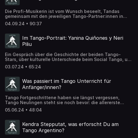
Die Profi-Musikerin ist vom Wunsch beseelt, Tandas
gemeinsam mit den jeweiligen Tango-Partner:innen in
bester Verbundenheit und Musikalität umzusetzen.
04.09.24 • 90:37
Im Tango-Portrait: Yanina Quiñones y Neri
Piliu
Ein Gespräch über die Geschichte der beiden Tango-
Stars, über kulturelle Unterschiede beim Social Tango, und
wie eine intensive Tango-Beziehung gelingen kann.
03.07.24 • 65:24
Was passiert im Tango Unterricht für
Anfänger/innen?
Tango Fortgeschrittene haben sie längst vergessen,
Tango Neulingen steht sie noch bevor: die allererste
Unterrichtsstunde. Was passiert da und wie gehen
05.06.24 • 48:04
Lehrpersonen beim Tango Unterricht vor?
Kendra Stepputat, was erforscht Du am
Tango Argentino?