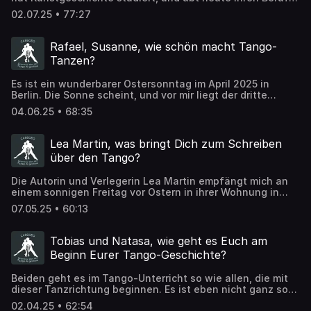
in Buenos Aires aus. Dorthin hatte sie 2023 der Tango
02.07.25 • 77:27
Argentino nach einem Erstbesuch im Jahr 2019 für längere
Zeit gelockt.
Rafael, Susanne, wie schön macht Tango-
Tanzen?
Es ist ein wunderbarer Ostersonntag im April 2025 in
Berlin. Die Sonne scheint, und vor mir liegt der dritte
Workshop-Tag zu "Tango Nuevo: Colgadas, Volcadas &
04.06.25 • 68:35
Soltadas" im Studio "Tangotanzen macht schön". Davor
aber noch besuche ich die beiden Gründer/innen Rafael
Busch und Susanne Optiz für die Aufnahme zum Gespräch
Lea Martin, was bringt Dich zum Schreiben
über die Kraft und den Einfluß des Tango Argentino auf
über den Tango?
das Leben.
Die Autorin und Verlegerin Lea Martin empfängt mich an
einem sonnigen Freitag vor Ostern in ihrer Wohnung in
Berlin. Sie räumt den Schreibtisch frei, um Platz zu
07.05.25 • 60:13
schaffen für das Aufnahmegerät, wir befestigen die
Mikrofone an der Kleidung, und nach einem kurzen
Vorgespräch läuft die Aufnahme unseres Gesprächs. Das
Tobias und Natasa, wie geht es Euch am
dreht sich um die Verlockungen im Tango Argentino, um
Beginn Eurer Tango-Geschichte?
das Wahrnehmen von Fiktion und Realität, und warum sie
lieber einmal nach Istanbul reisen möchte statt nach
Beiden geht es im Tango-Unterricht so wie allen, die mit
Buenos Aires. Kurz reden wir mittendrin auch über Leas
dieser Tanzrichtung beginnen. Es ist eben nicht ganz so
soziales Herzensthema, finanzielle Gewalt an Frauen.
einfach.
02.04.25 • 62:54