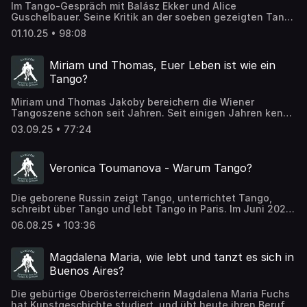
geht es Musikerinnen und Musikern, die heutzutage
Im Tango-Gespräch mit Balász Ekker und Alice
Tango-Musik spielen? Was hat sie dazu gebracht, warum
Guschelbauer. Seine Kritik an der soeben gezeigten Tanz-
bleiben sie dabei und wie geht es ihnen denn selbst bei
Leistung kann so manche prominente Persönlichkeit zur
Live-Auftritten vor Tänzern? Auf welche rhythmischen
01.10.25 • 98:08
Verzweiflung treiben. In der ORF-Sendung "Dancing Stars"
Grund-Muster treffen sie im Tango?
konfrontiert der Tanz-Profi Balász Ekker als Juror die
prominenten Teilnehmer mit den Schwächen, und
Miriam und Thomas, Euer Leben ist wie ein
natürlich auch mit den Stärken der Tanzvorführung, die
Tango?
die prominente Persönlichkeit gemeinsam mit einem
weiteren Tanz-Profi einstudiert und soeben live vor
Miriam und Thomas Jakoby bereichern die Wiener
Millionenpublikum aufgeführt hatte. Auch Alice
Tangoszene schon seit Jahren. Seit einigen Jahren kennt
Guschelbauer war in etlichen Staffeln der Sendung die
man auch ihre Tochter, die in eine echte Tangobeziehung
Tanz-Partnerin von Prominenten.
03.09.25 • 77:24
hineingeboren wurde. Miriam teilt auf Facebook
regelmäßig ihre Gedanken und Reflektionen zum und über
den Tango mit, Thomas setzt den Tango auch in seiner
Veronica Toumanova - Warum Tango?
Coaching Arbeit ein. Beruflich tritt er als
"Lebenstangocoach" auf.
Die geborene Russin zeigt Tango, unterrichtet Tango,
schreibt über Tango und lebt Tango in Paris. Im Juni 2025
ist der dritte Band ihrer kleinen Essay Serie "Why Tango"
06.08.25 • 103:36
auf deutsch erschienen. Ein guter Anlass zu diesem
Gespräch mit Veronica. Warum Tango, Veronica?
Magdalena Maria, wie lebt und tanzt es sich in
Buenos Aires?
Die gebürtige Oberösterreicherin Magdalena Maria Fuchs
hat Kunstgeschichte studiert, und übt heute ihren Beruf