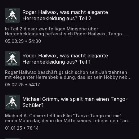
Roger Hailwax, was macht elegante
Herrenbekleidung aus? Teil 2
In Teil 2 dieser zweiteiligen Miniserie über
Herrenbekleidung befasst sich Roger Hailwax, Tango-
Tänzer und Experte für Gentleman-Style, mit
05.03.25 • 54:30
Unterwäsche, Socken und Stutzen, der Krawatte, dem
Stecktuch, und was sich Männer unbedingt selbst
beschaffen sollten.
Roger Hailwax, was macht elegante
Herrenbekleidung aus? Teil 1
Roger Hailwax beschäftigt sich schon seit Jahrzehnten
mit eleganter Herrenbekleidung, das ist sein Hobby neben
dem Tango Tanzen. Grund genug, ihn als Experten zu
05.02.25 • 54:17
Thema elegante Herrenkleidung einzuladen.
Michael Grimm, wie spielt man einen Tango-
Schüler?
Michael A. Grimm stellt im Film "Tanze Tango mit mir"
einen Mann dar, der in der Mitte seines Lebens den Tango
entdeckt. Und erst einmal heimlich Tango-Stunden nimmt.
01.01.25 • 78:14
Wir sprechen über die Dreharbeiten.