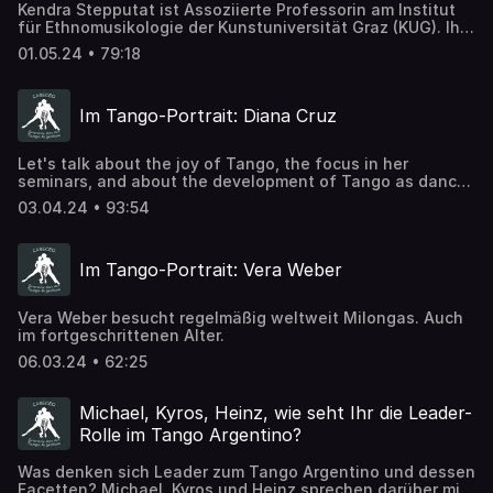
Kendra Stepputat ist Assoziierte Professorin am Institut
für Ethnomusikologie der Kunstuniversität Graz (KUG). Ihre
Forschungsschwerpunkte sind balinesische Musik und
01.05.24 • 79:18
Tanz sowie Tango Argentino, mit einem Fokus auf
choreomusikologische Forschungsansätze.
Im Tango-Portrait: Diana Cruz
Let's talk about the joy of Tango, the focus in her
seminars, and about the development of Tango as dance.
Does she still enjoy to dance Tango socially?
03.04.24 • 93:54
Im Tango-Portrait: Vera Weber
Vera Weber besucht regelmäßig weltweit Milongas. Auch
im fortgeschrittenen Alter.
06.03.24 • 62:25
Michael, Kyros, Heinz, wie seht Ihr die Leader-
Rolle im Tango Argentino?
Was denken sich Leader zum Tango Argentino und dessen
Facetten? Michael, Kyros und Heinz sprechen darüber mit