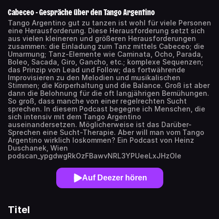
Cabeceo - Gespräche über den Tango Argentino
Tango Argentino gut zu tanzen ist wohl für viele Personen
eine Herausforderung. Diese Herausforderung setzt sich
aus vielen kleineren und größeren Herausforderungen
zusammen: die Einladung zum Tanz mittels Cabeceo; die
Umarmung; Tanz-Elemente wie Caminata, Ocho, Parada,
Boleo, Sacada, Giro, Gancho, etc.; komplexe Sequenzen;
das Prinzip von Lead und Follow; das fortwährende
Improvisieren zu den Melodien und musikalischen
Stimmen; die Körperhaltung und die Balance. Groß ist aber
dann die Belohnung für die oft langjährigen Bemühungen.
So groß, dass manche von einer regelrechten Sucht
sprechen. In diesem Podcast begegne ich Menschen, die
sich intensiv mit dem Tango Argentino
auseinandersetzen. Möglicherweise ist das Darüber-
Sprechen eine Sucht-Therapie. Aber will man vom Tango
Argentino wirklich loskommen? Ein Podcast von Heinz
Duschanek, Wien
podscan_ypgdwgRkOzFBawvNRL3YPUeeLxJHzOIe
Auf Deezer hören
Titel