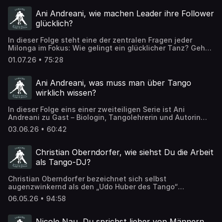
Ani Andreani, wie machen Leader ihre Follower
glücklich?
In dieser Folge steht eine der zentralen Fragen jeder
Milonga im Fokus: Wie gelingt ein glücklicher Tanz? Geht
es um sensationelle und beeindruckende
01.07.26 • 75:28
Schrittkombinationen und Tango-Elemente? Ani Andreani
erklärt, warum eine empathische Umarmung und echte
Musikalität das wahre Geheimnis für eine harmonische
Ani Andreani, was muss man über Tango
Verbindung auf der Tanzfläche sind – denn was Follower
wirklich wissen?
wirklich wollen, ist ein gemeinsames Kreieren statt
technischer Überforderung.
In dieser Folge eins einer zweiteiligen Serie ist Ani
Andreani zu Gast – Biologin, Tangolehrerin und Autorin
des Buches „111 Dinge über Tango, die man wissen muss“.
03.06.26 • 60:42
Mit ihrem Ansatz „Tango ohne Blabla“ bringt sie
wissenschaftliche Präzision in die Tanzwelt und schöpft
dabei aus einer vielseitigen Karriere, die von Ballett bis
Christian Oberndorfer, wie siehst Du die Arbeit
hin zu Burlesque reicht.
als Tango-DJ?
Christian Oberndorfer bezeichnet sich selbst
augenzwinkernd als den „Udo Huber des Tango“
(österreichischer Radio-Moderator). Der Hintergrund ist
06.05.26 • 94:58
eine tiefe musikpsychologische Einsicht, die er von der
Tango-Legende Susan Miller übernahm: Erfahrene
Milongueros tragen etwa 1.000 bis 1.200 Tangos wie ein
Nicole Nau, Du sprichst lieber von Männern