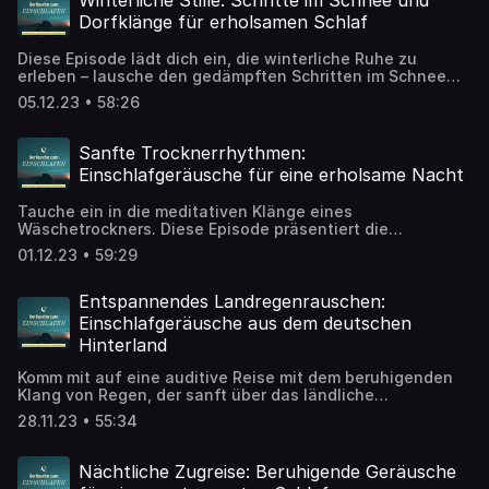
Winterliche Stille: Schritte im Schnee und
Dorfklänge für erholsamen Schlaf
Diese Episode lädt dich ein, die winterliche Ruhe zu
erleben – lausche den gedämpften Schritten im Schnee
und den sanften Klängen eines verschneiten Dorfes.
05.12.23 • 58:26
Sanfte Trocknerrhythmen:
Einschlafgeräusche für eine erholsame Nacht
Tauche ein in die meditativen Klänge eines
Wäschetrockners. Diese Episode präsentiert die
beruhigenden und gleichmäßigen Geräusche eines
01.12.23 • 59:29
laufenden Trockners.
Entspannendes Landregenrauschen:
Einschlafgeräusche aus dem deutschen
Hinterland
Komm mit auf eine auditive Reise mit dem beruhigenden
Klang von Regen, der sanft über das ländliche
Deutschland fällt.
28.11.23 • 55:34
Nächtliche Zugreise: Beruhigende Geräusche