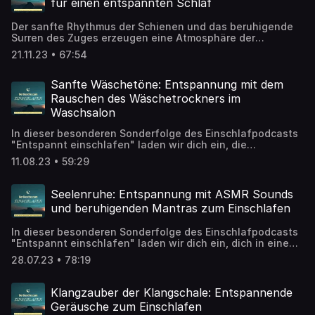
für einen entspannten Schlaf
Der sanfte Rhythmus der Schienen und das beruhigende
Surren des Zuges erzeugen eine Atmosphäre der
Entspannung und eignen sich perfekt als
21.11.23 • 67:54
Einschlafbegleitung.
Sanfte Wäschetöne: Entspannung mit dem
Rauschen des Wäschetrockners im
Waschsalon
In dieser besonderen Sonderfolge des Einschlafpodcasts
"Entspannt einschlafen" laden wir dich ein, die
beruhigenden Klänge eines alltäglichen Ortes in eine
11.08.23 • 59:29
Quelle der Entspannung zu verwandeln. Begib dich
gedanklich in einen SB Waschsalon, wo der sanfte
Rhythmus des Wäschetrockners eine Atmosphäre der
Seelenruhe: Entspannung mit ASMR Sounds
Ruhe schafft. Die gleichmäßigen Geräusche des Trockners
und beruhigenden Mantras zum Einschlafen
erinnern an die sanfte Brise und lassen dich zur inneren
Gelassenheit finden. Lass dich von den monotonen
In dieser besonderen Sonderfolge des Einschlafpodcasts
Klängen des Wäschetrockners in einen Zustand der
"Entspannt einschlafen" laden wir dich ein, dich in eine
Entspannung wiegen. Schließe deine Augen, lehne dich
Welt der Seelenruhe zu begeben. Tauche ein in die
zurück und spüre, wie der Alltagsstress von dir abfällt.
28.07.23 • 78:19
sanften ASMR Sounds, die wie flüsternde Engel deinen
Diese unerwartete Klangkulisse bietet eine einzigartige
Geist beruhigen und deine Sinne verwöhnen. Spüre, wie
Möglichkeit, den Geist zu beruhigen und dich auf einen
die beruhigenden Mantras eine harmonische Melodie
tiefen und erholsamen Schlaf vorzubereiten. Genieße
Klangzauber der Klangschale: Entspannende
schaffen und dich in einen Zustand innerer Gelassenheit
diese Folge als unkonventionelle Einschlafhilfe und lass
Geräusche zum Einschlafen
führen. Die Kombination aus ASMR und Mantras wirkt wie
die sanften Wäschetöne dich in eine Nacht der Ruhe und