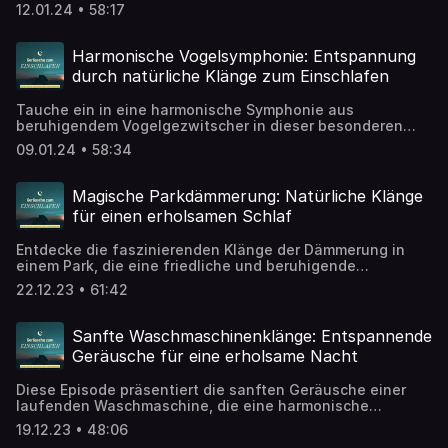
Einschlafen'. Lausche den sanften Klängen des
12.01.24 • 58:17
geschäftigen Treibens, dem gedämpften Gemurmel von
Passagieren und dem entfernten Summen der
Anzeigetafeln. Diese beruhigenden Geräusche schaffen
Harmonische Vogelsymphonie: Entspannung
eine entspannte Atmosphäre, perfekt für alle, die von
durch natürliche Klänge zum Einschlafen
fernen Reisezielen träumen oder sich auf einen ruhigen
Schlaf vorbereiten möchten. Schließe deine Augen, spüre
Tauche ein in eine harmonische Symphonie aus
die Aufregung des Flughafens und lass dich sanft in den
beruhigendem Vogelgezwitscher in dieser besonderen
Schlaf begleiten.
Episode des Einschlafpodcasts.
09.01.24 • 58:34
Magische Parkdämmerung: Natürliche Klänge
für einen erholsamen Schlaf
Entdecke die faszinierenden Klänge der Dämmerung in
einem Park, die eine friedliche und beruhigende
Atmosphäre schaffen. Diese Episode präsentiert die
22.12.23 • 61:42
sanften Geräusche, die mit dem Einbruch der Dämmerung
in einem Park einhergehen. Lausche den natürlichen
Klängen der Natur, wie zwitschernden Vögeln, entfernten
Sanfte Waschmaschinenklänge: Entspannende
Blätterrauschen und dem allmählichen Zur-Ruhe-Kommen
Geräusche für eine erholsame Nacht
des Tages. Diese harmonischen Geräusche sind die
perfekte Begleitung für einen entspannten und
Diese Episode präsentiert die sanften Geräusche einer
erfrischenden Schlaf.
laufenden Waschmaschine, die eine harmonische
Umgebung für einen tiefen und erholsamen Schlaf bietet.
19.12.23 • 48:06