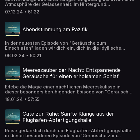
Abonniere den Podcast für mehr entspannende
Atmosphäre der Gelassenheit. Im Hintergrund
Naturgeräusche!
verschmelzen leise Geräusche mit beruhigender Musik
07.12.24 • 61:22
aus einem buddhistischen Tempel. Die harmonischen
Töne laden dazu ein, den Alltag hinter sich zu lassen und
die Gedanken zur Ruhe kommen zu lassen. Während die
Abendstimmung am Pazifik
Klangkulisse sich entfaltet, entsteht ein Gefühl von
Geborgenheit und innerem Frieden – ideal, um entspannt
einzuschlafen und neue Energie zu tanken.
In der neuesten Episode von "Geräusche zum
Einschlafen" laden wir dich ein, dich in die idyllische
Atmosphäre eines Gartens am Pazifik zu versetzen.
06.02.24 • 60:21
Schließe die Augen und stell dir vor, wie du in einer
komfortablen Hängematte liegst, die sich sanft im Wind
wiegt. Die Sonne neigt sich langsam dem Horizont zu,
Meereszauber der Nacht: Entspannende
während ihre goldenen Strahlen das glitzernde Wasser
Geräusche für einen erholsamen Schlaf
des Pazifiks streifen. Ein angenehmer Wind streicht über
deine Haut und lässt die Blätter der umliegenden Palmen
Erlebe die Magie einer nächtlichen Meereskulisse in
sanft rascheln.
dieser besonders beruhigenden Episode von "Geräusche
zum Einschlafen". Die sanften Geräusche der Wellen, das
18.01.24 • 57:55
ferne Rauschen des Ozeans und die geheimnisvolle
Atmosphäre einer Meeresnacht schaffen eine perfekte
Kulisse für tiefe Entspannung. Schließe deine Augen,
Gate zur Ruhe: Sanfte Klänge aus der
spüre den kühlenden Meereswind und lass dich von den
Flughafen-Abfertigungshalle
beruhigenden Klängen des Meeres in eine erholsame
Nachtruhe begleiten.
Reise gedanklich durch die Flughafen-Abfertigungshalle
in dieser besonderen Episode von 'Geräusche zum