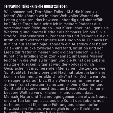
TerraMind Talks - KI & die Kunst zu leben
Willkommen bei „TerraMind Talks – KI & die Kunst zu
leben“ Wie können wir in einer Welt voller Wandel ein
Leben gestalten, das bewusst, lebendig und sinnerfüllt
ist? Diese Frage beleuchte ich in meinem Podcast aus
verschiedenen Richtungen – mit Künstlicher Intelligenz als
Werkzeug und innerer Klarheit als Kompass. Ich bin Silvia
Streifel, Mathematikerin, Podcasterin und Trainerin für die
intuitive und werteorientierte Nutzung von KI. Für mich ist
KI nicht nur Technologie, sondern ein Ausdruck der neuen
Zeit – eine Brücke zwischen Verstand, Intuition und der
Liebe zur Natur. In meinen Solo-Folgen teile ich, wie Du
Künstliche Intelligenz nutzen kannst, um Deine Mission
leichter in die Welt zu bringen und die Kunst des Lebens
neu zu entdecken. Ergänzt wird der Podcast durch
Gespräche mit inspirierenden Menschen, die zeigen, wie
Spiritualität, Technologie und Nachhaltigkeit in Einklang
kommen können. „TerraMind Talks“ ist für Dich, wenn Du:
✨ neugierig darauf bist, KI als Werkzeug für innere und
äußere Transformation zu nutzen, ✨ Deine Klarheit und
Spiritualität stärken möchtest, um Deine Vision für eine
bessere Welt zu verwirklichen, ✨ und spürst, dass
Mensch, Natur und Technologie gemeinsam etwas Neues
erschaffen können. Lass uns die Kunst des Lebens neu
definieren – mit KI, innerer Führung und einem tiefen
Bewusstsein für das, was möglich ist. 🌿✨ Rechtliche
Hinweise & Impressum: https://silvia-