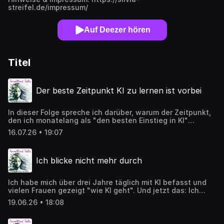
streifel.de/impressum/
Auf Deezer hören
Titel
Der beste Zeitpunkt KI zu lernen ist vorbei
In dieser Folge spreche ich darüber, warum der Zeitpunkt,
den ich monatelang als "den besten Einstieg in KI"
beworben habe, jetzt tatsächlich vorbei ist. Ich zeige Dir,
16.07.26 • 19:07
was das für Dich bedeutet, wenn Du das Gefühl hast,
hinterherzuhinken. Ich berichte aus meinem eigenen
Arbeitsalltag: Wie sich die Tool-Landschaft seit meinem
Ich blicke nicht mehr durch
ersten Jetzt-startklar-KI-Kurs radikal verändert hat,
warum ChatGPT nicht mehr das einzige empfehlenswerte
Tool ist, und warum es heute unmöglich geworden ist, ein
Ich habe mich über drei Jahre täglich mit KI befasst und
Tool "von der Pike auf" zu lernen wie früher. Der zentrale
vielen Frauen gezeigt "wie KI geht". Und jetzt das: Ich
Punkt der Folge: Der Ansatz "einfach anfangen und mit
fühle mich abgehängt. In dieser Folge erzähle ich offen,
dem Tool mitwachsen" funktioniert nicht mehr.
19.06.26 • 18:08
wie sich das angefühlt hat, als ich gemerkt habe: Ich
Stattdessen brauchst Du heute ein fundiertes
blicke nicht mehr durch. Ich berichte davon, welche
Grundverständnis der Technologie selbst. **Links zur
Schlüsse ich für mich gezogen habe und auf welchen Weg