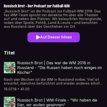
Russisch Brot – Der Podcast zur Fußball-WM
„Russisch Brot“ ist der Podcast zur Fußball-WM 2018. Das
taz-WM-Team spricht mit detektor.fm über alle Themen
auf und neben den Plätzen. Wir beleuchten Hintergründe,
reden über Spiele, Politik, Land & Leute – und berichten
aus Russland über das Geschehen vor Ort.
Auf Deezer hören
Titel
Russisch Brot | Das war die WM 2018 in
Russland - "Die Russen haben noch einiges im
Köcher"
Nach vier Wochen ist die WM in Russland vorbei. Viel ist
erwartet, manches befürchtet und wieder anderes erhofft
worden. Wie ist es tatsächlich gewesen? Die finale Folge
16.07.18 • 41:20
unseres WM-Podcasts. ➡️ Artikel zum Nachlesen:
https://detektor.fm/gesellschaft/russisch-brot-das-war-
die-wm-2018-in-russland
Russisch Brot | WM-Finale - "Wir haben die
Eier, wir wollen gewinnen"