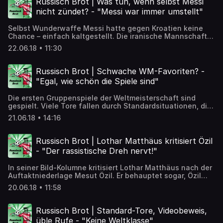
Russisch Brot | Was tun, wenn selbst Messi
nicht zündet? - "Messi war immer umstellt"
Selbst Wunderwaffe Messi hatte gegen Kroatien keine
Chance – einfach kaltgestellt. Die iranische Mannschaft
hingegen, sammelt gerade ordentlich Sympathiepunkte.
22.06.18 • 11:30
Und dann steht ja bald auch das nächste
Deutschlandspiel an. Jan Feddersen von der taz hat den
Überblick. ➡️ Artikel zum Nachlesen:
Russisch Brot | Schwache WM-Favoriten? -
https://detektor.fm/gesellschaft/russisch-brot-kroatien-
"Egal, wie schön die Spiele sind"
stellt-messi-kalt
Die ersten Gruppenspiele der Weltmeisterschaft sind
gespielt. Viele Tore fallen durch Standardsituationen, die
Underdogs mauern mit Sechser-Kette und die Favoriten
21.06.18 • 14:16
halten sich zurück. Ist das die WM 2018? ➡️ Artikel zum
Nachlesen: https://detektor.fm/gesellschaft/russisch-
brot-schwache-wm-favoriten
Russisch Brot | Lothar Matthäus kritisiert Özil
- "Der rassistische Dreh nervt!"
In seiner Bild-Kolumne kritisiert Lothar Matthäus nach der
Auftaktniederlage Mesut Özil. Er behauptet sogar, Özil
fühle sich im DFB-Dress nicht wohl. Das hat mit Fußball
20.06.18 • 11:58
weniger zu tun als mit Rassismus. Doris Akrap von der taz
erklärt, warum. ➡️ Artikel zum Nachlesen:
https://detektor.fm/gesellschaft/russisch-brot-lothar-
Russisch Brot | Standard-Tore, Videobeweis,
matthaeus-kritisiert-oezil
üble Rufe - "Keine Weltklasse"