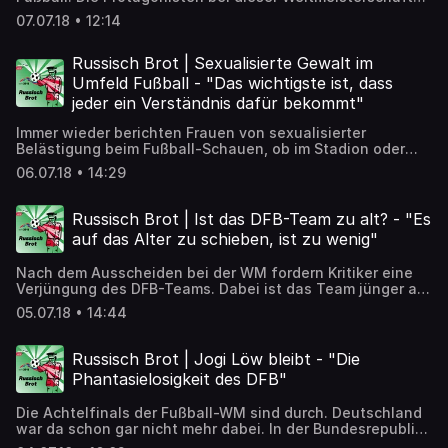
sind bisher Brasilien und Russland. Was steckt dahinter?
07.07.18 • 12:14
➡️ Artikel zum Nachlesen:
https://detektor.fm/politik/russisch-brot-doping-im-
fussball
Russisch Brot | Sexualisierte Gewalt im
Umfeld Fußball - "Das wichtigste ist, dass
jeder ein Verständnis dafür bekommt"
Immer wieder berichten Frauen von sexualisierter
Belästigung beim Fußball-Schauen, ob im Stadion oder
beim Public Viewing. Ein Netzwerk möchte nun dagegen
06.07.18 • 14:29
vorgehen. ➡️ Artikel zum Nachlesen:
https://detektor.fm/gesellschaft/russisch-brot-auch-
frauen-sind-fussball-fans
Russisch Brot | Ist das DFB-Team zu alt? - "Es
auf das Alter zu schieben, ist zu wenig"
Nach dem Ausscheiden bei der WM fordern Kritiker eine
Verjüngung des DFB-Teams. Dabei ist das Team jünger als
der WM-Durchschnitt. Ist der Vorschlag also Unsinn? ➡️
05.07.18 • 14:44
Artikel zum Nachlesen:
https://detektor.fm/gesellschaft/russisch-brot-dfb-team-
zu-alt
Russisch Brot | Jogi Löw bleibt - "Die
Phantasielosigkeit des DFB"
Die Achtelfinals der Fußball-WM sind durch. Deutschland
war da schon gar nicht mehr dabei. In der Bundesrepublik
hat man währenddessen auf die Frage „Jogi Löw?“ eine