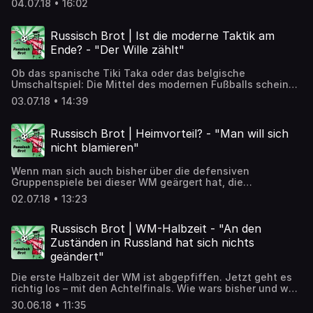
04.07.18 • 16:02
Antwort gefunden: Jogi Löw! ➡️ Artikel zum Nachlesen:
https://detektor.fm/gesellschaft/russisch-brot-jogi-loew-
bleibt
Russisch Brot | Ist die moderne Taktik am
Ende? - "Der Wille zählt"
Ob das spanische Tiki Taka oder das belgische
Umschaltspiel: Die Mittel des modernen Fußballs scheinen
begrenzter denn je. Siegt Wille über Taktik? Jan
03.07.18 • 14:39
Feddersen von der taz über die Grenzen der ganz Großen.
➡️ Artikel zum Nachlesen:
https://detektor.fm/gesellschaft/russisch-brot-moderne-
Russisch Brot | Heimvorteil? - "Man will sich
taktik-am-ende
nicht blamieren"
Wenn man sich auch bisher über die defensiven
Gruppenspiele bei dieser WM geärgert hat, die
Achtelfinals halten bisher, was sie versprechen. Uruguay
02.07.18 • 13:23
wirft Portugal raus. Russland danach den Favoriten
Spanien. Haben sie einen Heimvorteil? ➡️ Artikel zum
Nachlesen: https://detektor.fm/gesellschaft/russisch-
Russisch Brot | WM-Halbzeit - "An den
brot-heimvorteil
Zuständen in Russland hat sich nichts
geändert"
Die erste Halbzeit der WM ist abgepfiffen. Jetzt geht es
richtig los – mit den Achtelfinals. Wie wars bisher und was
können wir noch erwarten? Wir ziehen Bilanz mit Barbara
30.06.18 • 11:35
Oertel von der taz und blicken voraus. ➡️ Artikel zum