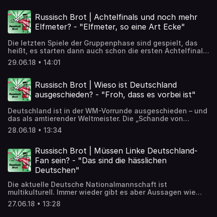
Nachlesen: https://detektor.fm/gesellschaft/russisch-
brot-wm-halbzeit
Russisch Brot | Achtelfinals und noch mehr
Elfmeter? - "Elfmeter, so eine Art Ecke"
Die letzten Spiele der Gruppenphase sind gespielt, das
heißt, es starten dann auch schon die ersten Achtelfinals.
Und wenn sich in den K.O.-Spielen zwei Mannschaften
29.06.18 • 14:01
nach Verlängerung immer noch Unentschieden trennen,
geht es ins Elfmeter-Schießen. Alina Schwermer von der
taz hat das Phänomen bei der WM 2018 unter die Lupe
Russisch Brot | Wieso ist Deutschland
genommen. ➡️ Artikel zum Nachlesen:
ausgeschieden? - "Froh, dass es vorbei ist"
https://detektor.fm/gesellschaft/russisch-brot-
achtelfinals-und-noch-mehr-elfmeter
Deutschland ist in der WM-Vorrunde ausgeschieden – und
das als amtierender Weltmeister. Die „Schande von
Russland“ ist vollbracht. Doch wie konnte es zu diesem
28.06.18 • 13:34
klanglosen Ausscheiden kommen? Doris Akrap von der taz
spricht über das WM-Aus der deutschen Mannschaft. ➡️
Artikel zum Nachlesen:
Russisch Brot | Müssen Linke Deutschland-
https://detektor.fm/gesellschaft/russisch-brot-wieso-ist-
Fan sein? - "Das sind die hässlichen
deutschland-ausgeschieden
Deutschen"
Die aktuelle Deutsche Nationalmannschaft ist
multikulturell. Immer wieder gibt es aber Aussagen wie
diese: „Das ist nicht meine Mannschaft“ oder „Özil fühlt
27.06.18 • 13:28
sich doch gar nicht wohl in der deutschen
Nationalmannschaft“. Müssen vielleicht gerade jetzt