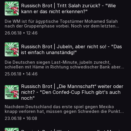
Links-Liberale Deutschland Fan sein? ➡️ Artikel zum
Russisch Brot | Tritt Salah zurück? - "Wie
Nachlesen: https://detektor.fm/politik/russisch-brot-
kann er das nicht erkennen?"
muessen-linke-deutschland-fan-sein
Die WM ist für ägyptische Topstürmer Mohamed Salah
nach der Gruppenphase vorbei. Noch vor dem letzten
Spiel machten dann plötzlich Gerüchte um einen Rücktritt
26.06.18 • 12:46
aus der Nationalmannschaft die Runde. Salah fühle sich
politisch instrumentalisiert. Zurecht, findet Hanna Voß
von der taz. ➡️ Artikel zum Nachlesen:
Russisch Brot | Jubeln, aber nicht so! - "Das
https://detektor.fm/gesellschaft/russisch-brot-tritt-salah-
ist einfach unanständig!"
zurueck
Die Deutschen siegen Last-Minute, jubeln zurecht,
schießen mit Häme in Richtung schwedischer Bank aber
übers Ziel hinaus. So auch Xhaka und Shaquiri beim 2:1
25.06.18 • 14:46
der Schweiz gegen Serbien. Mit einer Geste, die den Adler
von der Flagge Kosovos symbolisiert, feiern die beiden
ihre Tore. Kritisch, denn Serbien erkennt den Kosovo nicht
Russisch Brot | „Die Mannschaft“ weiter oder
an. ➡️ Artikel zum Nachlesen:
nicht? - "Den Confed-Cup Fluch gibt's auch
https://detektor.fm/gesellschaft/russisch-brot-jubeln-
noch"
nicht-so
Nachdem Deutschland das erste spiel gegen Mexiko
knapp verloren hat, müssen gegen Schweden die Punkte
her. Kriegt „die Mannschaft“ die Kurve? ➡️ Artikel zum
23.06.18 • 16:08
Nachlesen: https://detektor.fm/gesellschaft/russisch-
brot-deutschland-weiter-oder-nicht