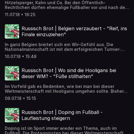
Hitzelsperger, Kahn und Co. Bei den Öffentlich-
Rechtlichen dürfen ehemalige Fußballer vor und nach den
WM-Spielen fachsimpeln. Wie gut machen sie ihren Job?
11.07.18 • 16:25
➡️ Artikel zum Nachlesen:
https://detektor.fm/gesellschaft/russisch-brot-experten-
bei-ard-und-zdf
Russisch Brot | Belgien verzaubert - "Reif, ins
Finale einzuziehen"
In ganz Belgien breitet sich ein Wir-Gefühl aus. Die
Nationalmannschaft ist mit dem erfolgreichen Turnier-
Verlauf bei der WM dafür ein Sinnbild. Ein Blick auf
10.07.18 • 15:48
unseren westlichen Nachbarn. ➡️ Artikel zum Nachlesen:
https://detektor.fm/gesellschaft/russisch-brot-belgien-
verzaubert
Russisch Brot | Wo sind die Hooligans bei
dieser WM? - "Füße stillhalten"
Im Vorfeld gab es Bedenken, wie bei man bei dieser
Weltmeisterschaft mit Hooligans umgehen sollte. Bisher
ist es ruhig geblieben. Woran liegt das? ➡️ Artikel zum
09.07.18 • 15:15
Nachlesen: https://detektor.fm/gesellschaft/russisch-
brot-wo-sind-die-hooligans-bei-dieser-wm
Russisch Brot | Doping im Fußball -
Laufleistung steigern
Doping ist im Sport immer wieder ein Thema, auch im
Fußball. Die Protagonisten bei dieser Weltmeisterschaft