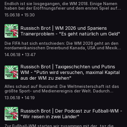
Endlich ist sie losgegangen, die WM 2018. Einige Namen
haben bei der Eröffnungsfeier und dem ersten Spiel auf
sich aufmerksam gemacht. Robbie Williams, Gianni
15.06.18 • 15:30
Infantino, Mohammed bin Salman und Wladimir Putin sind
aber bekanntlich keine Spieler. Was haben sie für eine
Rolle gespielt? ➡️ Artikel zum Nachlesen:
Russisch Brot | WM 2026 und Spaniens
https://detektor.fm/gesellschaft/russisch-brot-
Trainerproblem - "Es geht natürlich um Geld"
eroeffnungsfeier-und-das-erste-spiel
Die FIFA hat sich entschieden: Die WM 2026 geht an den
nordamerikanischen Dreierbund Kanada, USA und Mexiko.
Der Fußballzwerg Marokko geht damit leer aus. Das ist
14.06.18 • 13:47
keineswegs überraschend. ➡️ Artikel zum Nachlesen:
https://detektor.fm/politik/russisch-brot-wm-2026-und-
spaniens-trainerproblem
Russisch Brot | Taxigeschichten und Putins
WM - "Putin wird versuchen, maximal Kapital
aus der WM zu ziehen"
Alles schaut auf Russland: Die Weltmeisterschaft ist das
größte Sport- und Medienereignis der Welt. Dadurch
gewinnt ein Land Geld und auch Prestige. Aber wie
13.06.18 • 14:19
beeinflusst das sportliche Großereignis die Politik in
Russland? Barbara Oertel von der taz ordnet ein. ➡️ Artikel
zum Nachlesen: https://detektor.fm/politik/russisch-brot-
Russisch Brot | Der Podcast zur Fußball-WM -
taxigeschichten-und-putins-wm
"Wir reisen in zwei Länder"
Zur Fußball-WM starten wir zusammen mit der „taz.die