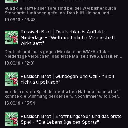
Rund die Hälfte aller Tore sind bei der WM bisher durch
Standardsituationen gefallen. Das hilft kleinen und
formschwachen Teams. Für den neutralen Zuschauer sind
19.06.18 • 13:43
die vielen Standard-Tore allerdings nicht wirklich ein
Genuss. ➡️ Artikel zum Nachlesen:
https://detektor.fm/gesellschaft/russisch-brot-
Russisch Brot | Deutschlands Auftakt-
standardtore
Niederlage - "Weltmeisterliche Mannschaft
wirkt satt"
Deutschland muss gegen Mexiko eine WM-Auftakt-
Niederlage verbuchen, das erste Mal seit 1986. Brasilien
spielt gegen die Schweiz 1:1 unentschieden. Frankreich
18.06.18 • 12:01
gewinnt 2:1 gegen Australien. Die Favoriten tun sich
schwer. Wie ist die Stimmung? Wir werfen einen Blick aufs
erste WM-Wochenende. ➡️ Artikel zum Nachlesen:
Russisch Brot | Gündogan und Özil - "Bloß
https://detektor.fm/gesellschaft/russisch-brot-
nicht zu politisch"
deutschlands-auftakt-niederlage
Vor dem ersten Spiel der deutschen Nationalmannschaft
könnte die Stimmung besser sein. Noch immer wird über
das Treffen zwischen den Nationalspielern Özil und
16.06.18 • 15:54
Gündogan und dem türkischen Präsidenten diskutiert. ➡️
Artikel zum Nachlesen:
https://detektor.fm/gesellschaft/russisch-brot-
Russisch Brot | Eröffnungsfeier und das erste
guendogan-und-oezil
Spiel - "Die Lebenslüge des Sports"