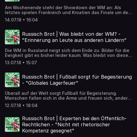
Am Wochenende steht der Showdown der WM an: Als
letztes spielen Frankreich und Kroatien das Finale um den
Weltmeister-Titel aus. Heute müssen Belgien und England
14.07.18 • 16:04
dafür zu einer Partie antreten, das vermeintlich keiner
braucht: Das Spiel um Platz drei. ➡️ Artikel zum Nachlesen:
https://detektor.fm/gesellschaft/russisch-brot-wm-finale
Russisch Brot | Was bleibt von der WM? -
"Erinnerung an Leute aus anderen Ländern"
Die WM in Russland neigt sich dem Ende zu. Bilder für die
Ewigkeit gibt es bisher leider kaum. Was bleibt von dieser
WM? ➡️ Artikel zum Nachlesen:
13.07.18 • 15:07
https://detektor.fm/gesellschaft/russisch-brot-was-
bleibt-von-der-wm
Russisch Brot | Fußball sorgt für Begeisterung
- "Globales Lagerfeuer"
Überall auf der Welt sorgt Fußball für Begeisterung.
Menschen fallen sich in die Arme und freuen sich, andere
weinen und Kinder eifern nach. Was ist das für ein
12.07.18 • 18:04
Phänomen? ➡️ Artikel zum Nachlesen:
https://detektor.fm/gesellschaft/russisch-brot-fussball-
sorgt-fuer-begeisterung
Russisch Brot | Experten bei den Öffentlich-
Rechtlichen - "Nicht mit rhetorischer
Kompetenz gesegnet"