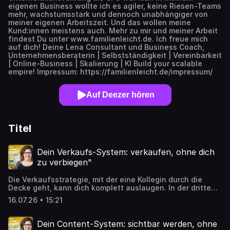
eigenen Business wollte ich es agiler, keine Riesen-Teams
mehr, wachstumsstark und dennoch unabhängiger von
meiner eigenen Arbeitszeit. Und das wollen meine
Kund:innen meistens auch. Mehr zu mir und meiner Arbeit
findest Du unter www.familienleicht.de. Ich freue mich
auf dich! Deine Lena Consultant und Business Coach,
Unternehmensberaterin | Selbstständigkeit | Vereinbarkeit
| Online-Business | Skalierung | KI Build your scalable
empire! Impressum: https://familienleicht.de/impressum/
Auf Deezer hören
Titel
Dein Verkaufs-System: verkaufen, ohne dich
zu verbiegen"
Die Verkaufsstrategie, mit der eine Kollegin durch die
Decke geht, kann dich komplett auslaugen. In der dritten
Folge der System-Serie kommt das zweite grosse System:
16.07.26 • 15:21
dein Verkauf. Unangenehm ist Verkaufen nur, wenn es
nicht zu dir passt. Wenn es passt, ist es so natürlich wie
Atmen. Ich zeige dir, warum Verkaufen ein Handwerk ist
Dein Content-System: sichtbar werden, ohne
und kein Talent, warum es keine Mindestgrösse gibt, ab