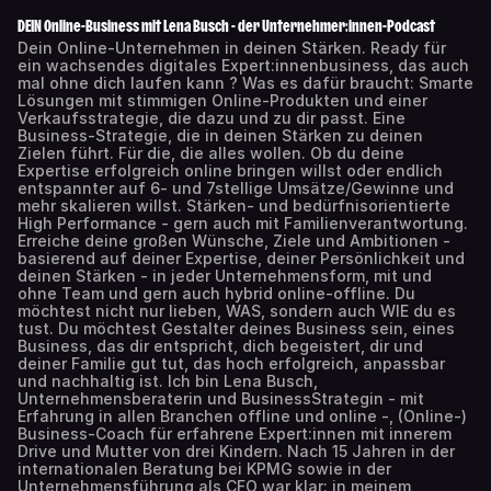
DEIN Online-Business mit Lena Busch - der Unternehmer:innen-Podcast
Dein Online-Unternehmen in deinen Stärken. Ready für
ein wachsendes digitales Expert:innenbusiness, das auch
mal ohne dich laufen kann ? Was es dafür braucht: Smarte
Lösungen mit stimmigen Online-Produkten und einer
Verkaufsstrategie, die dazu und zu dir passt. Eine
Business-Strategie, die in deinen Stärken zu deinen
Zielen führt. Für die, die alles wollen. Ob du deine
Expertise erfolgreich online bringen willst oder endlich
entspannter auf 6- und 7stellige Umsätze/Gewinne und
mehr skalieren willst. Stärken- und bedürfnisorientierte
High Performance - gern auch mit Familienverantwortung.
Erreiche deine großen Wünsche, Ziele und Ambitionen -
basierend auf deiner Expertise, deiner Persönlichkeit und
deinen Stärken - in jeder Unternehmensform, mit und
ohne Team und gern auch hybrid online-offline. Du
möchtest nicht nur lieben, WAS, sondern auch WIE du es
tust. Du möchtest Gestalter deines Business sein, eines
Business, das dir entspricht, dich begeistert, dir und
deiner Familie gut tut, das hoch erfolgreich, anpassbar
und nachhaltig ist. Ich bin Lena Busch,
Unternehmensberaterin und BusinessStrategin - mit
Erfahrung in allen Branchen offline und online -, (Online-)
Business-Coach für erfahrene Expert:innen mit innerem
Drive und Mutter von drei Kindern. Nach 15 Jahren in der
internationalen Beratung bei KPMG sowie in der
Unternehmensführung als CFO war klar: in meinem