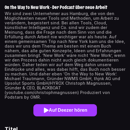
On the Way to New Work - Der Podcast über neue Arbeit
Wir sind zwei Unternehmer aus Hamburg, die von den
Möglichkeiten neuer Tools und Methoden, um Arbeit zu
verändern, begeistert sind. Bei allen Tools, Cloud,
künstlicher Intelligenz und Co. sind wir zudem der
Meinung, dass die Frage nach dem Sinn von und die
Erfüllung durch Arbeit nie wichtiger war als heute. Auf
einem gemeinsamen Trip nach New York kam uns die Idee,
dass wir uns dem Thema am besten mit einem Buch
nähern, das alle guten Konzepte, Ideen und Erfahrungen
zusammen bringt. ‘New Work’ wäre nicht ‘New Work’, wenn
wir den Prozess dahin nicht auch gleich dokumentieren
würden. Daher teilen wir auf dem Weg dahin unsere
Eindrücke und alles, was dabei hilft, das Buch noch besser
zu machen. Und daher eben ‘On the Way to New Work’.
Michael Trautmann, Gründer NWMS GmbH, thjnk AG und
Upsolut Sports GmbH/HYROX Christoph Magnussen,
Gründer & CEO, BLACKBOAT
(youtube.com/christophmagnussen) Produziert von
Podstars by OMR.
Auf Deezer hören
Titel