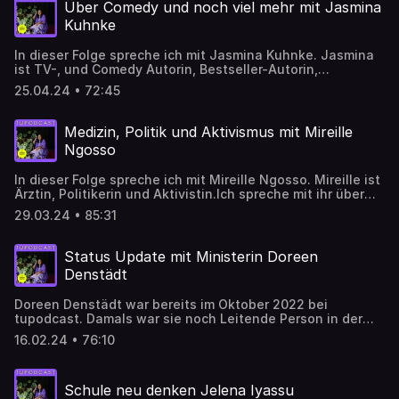
an der Howard University in Washington DC als wir das
Über Comedy und noch viel mehr mit Jasmina
Gespräch aufnehmen. Wir sprechen über Dr Sephocle's
Kuhnke
Aufwachsen auf Martinique, ihre Liebe für Sprachen und
vor allem über ihre Perspektive und Bemühungen
In dieser Folge spreche ich mit Jasmina Kuhnke. Jasmina
Schwarze deutsche Zeitgeschichte, Schwarze deutsche
ist TV-, und Comedy Autorin, Bestseller-Autorin,
Perspektiven und Austausch zwischen Schwarzen US-
Drehbuchautorin und auf Instagram und X unter
amerikanischen und Schwarzen Deutschen Perspektiven
25.04.24 • 72:45
quattromilf bekannt. Wir sprechen über ihr Aufwachsen in
voran zu treiben. Folgensponsor: AMIGO 6 Nimmt! -
den 80er Jahren, über ihre Schulzeit, ihren Weg zur TV-,
Jubiläumsedition (limitiert) Saboteur - Jubiläumsedition
und Comedy Autorin, ihren Bestseller "Schwarzes Herz"
(limitiert)
Medizin, Politik und Aktivismus mit Mireille
und vieles mehr. Folgensponsor: Snuggs. Mit dem Code
Ngosso
TUPOKA20 bekommt ihr bis zum 31.5.2024 - 20% auf alle
Produkte. Unter diesem Link!
In dieser Folge spreche ich mit Mireille Ngosso. Mireille ist
Ärztin, Politikerin und Aktivistin.Ich spreche mit ihr über
ihre Kindheit im Wien der 80er Jahre, über ihren Weg ins
29.03.24 • 85:31
Medizinstudium, ihre Beweggründe für die Arbeit in der
Politik. Wir sprechen über ihre unterschiedlichen Rollen,
die Hürden aber auch die Freuden ihrer Arbeit. Sponsor:
Status Update mit Ministerin Doreen
MUBI: mubi.com/collections/new-frontiers
Denstädt
Doreen Denstädt war bereits im Oktober 2022 bei
tupodcast. Damals war sie noch Leitende Person in der
Vertrauensabteilung der Thüringer Polizei. Heute ist sie
16.02.24 • 76:10
Ministerin für Migration, Justiz und Verbraucherschutz.
Damit ist sie die zweite Schwarze Ministerin Deutschlands
und die erste Schwarze Ministerin Thüringen bzw in
Schule neu denken Jelena Iyassu
Ostdeutschland. Wir sprechen darüber , was diese