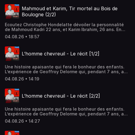
Boulogne. Mahmoud et Karim étaient des immigrés
égyptiens, ils rackettaient les prostituées. Plongez dans
Mahmoud et Karim, Tir mortel au Bois de
un univers misérable, au cœur de la cupidité des plus
Boulogne (2/2)
pauvres.Chaque mardi, plongez dans l'esprit des criminels
avec COTE B.Hébergé par Audiomeans. Visitez
Ecoutez Christophe Hondelatte dévoiler la personnalité
audiomeans.fr/politique-de-confidentialite pour plus
de Mahmoud Kadri 22 ans, et Karim Ibrahim, 26 ans. En
d'informations.
2019, ils ont tué d’une balle en pleine poitrine Vanessa
04.08.26 • 18:57
Campos, une prostituée transsexuelle du bois de
Boulogne. Mahmoud et Karim étaient des immigrés
égyptiens, ils rackettaient les prostituées. Plongez dans
L’homme chevreuil - Le récit [1/2]
un univers misérable, au cœur de la cupidité des plus
pauvres.Chaque mardi, plongez dans l'esprit des criminels
avec COTE B.Hébergé par Audiomeans. Visitez
Une histoire apaisante qui fera le bonheur des enfants.
audiomeans.fr/politique-de-confidentialite pour plus
L’expérience de Geoffroy Delorme qui, pendant 7 ans, a
d'informations.
vécu dans une forêt avec des chevreuils !Hébergé par
04.08.26 • 14:19
Audiomeans. Visitez audiomeans.fr/politique-de-
confidentialite pour plus d'informations.
L’homme chevreuil - Le récit [2/2]
Une histoire apaisante qui fera le bonheur des enfants.
L’expérience de Geoffroy Delorme qui, pendant 7 ans, a
vécu dans une forêt avec des chevreuils !Hébergé par
04.08.26 • 14:27
Audiomeans. Visitez audiomeans.fr/politique-de-
confidentialite pour plus d'informations.