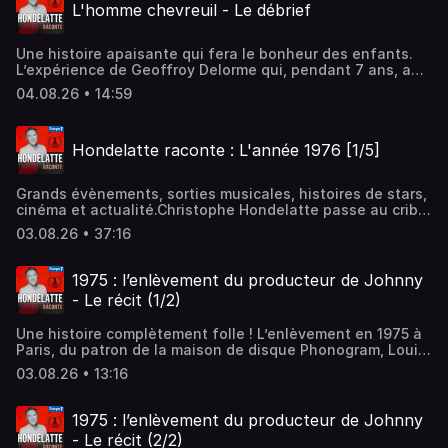
L'homme chevreuil - Le débrief
Une histoire apaisante qui fera le bonheur des enfants.
L’expérience de Geoffroy Delorme qui, pendant 7 ans, a
vécu dans une forêt avec des chevreuils !Hébergé par
04.08.26 • 14:59
Audiomeans. Visitez audiomeans.fr/politique-de-
confidentialite pour plus d'informations.
Hondelatte raconte : L'année 1976 [1/5]
Grands évènements, sorties musicales, histoires de stars,
cinéma et actualité.Christophe Hondelatte passe au crible
en 5 épisodes une année de l'histoire, enrichie grâce aux
03.08.26 • 37:16
archives d'Europe 1.Hébergé par Audiomeans. Visitez
audiomeans.fr/politique-de-confidentialite pour plus
d'informations.
1975 : l’enlèvement du producteur de Johnny
- Le récit (1/2)
Une histoire complètement folle ! L’enlèvement en 1975 à
Paris, du patron de la maison de disque Phonogram, Louis
Hazan, qui va se terminer par l’arrestation d’une bande de
03.08.26 • 13:16
pieds nickelés !...Hébergé par Audiomeans. Visitez
audiomeans.fr/politique-de-confidentialite pour plus
d'informations.
1975 : l’enlèvement du producteur de Johnny
- Le récit (2/2)