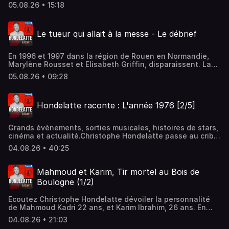
dernière avait, le jour de sa disparition, rendez-vous avec
05.08.26 • 15:18
un certain Fred à 10h…Hébergé par Audiomeans. Visitez
audiomeans.fr/politique-de-confidentialite pour plus
d'informations.
Le tueur qui allait à la messe - Le débrief
En 1996 et 1997 dans la région de Rouen en Normandie,
Marylène Rousset et Elisabeth Griffin, disparaissent. La
dernière avait, le jour de sa disparition, rendez-vous avec
05.08.26 • 09:28
un certain Fred à 10h…Hébergé par Audiomeans. Visitez
audiomeans.fr/politique-de-confidentialite pour plus
d'informations.
Hondelatte raconte : L'année 1976 [2/5]
Grands évènements, sorties musicales, histoires de stars,
cinéma et actualité.Christophe Hondelatte passe au crible
en 5 épisodes une année de l'histoire, enrichie grâce aux
04.08.26 • 40:25
archives d'Europe 1.Hébergé par Audiomeans. Visitez
audiomeans.fr/politique-de-confidentialite pour plus
d'informations.
Mahmoud et Karim, Tir mortel au Bois de
Boulogne (1/2)
Ecoutez Christophe Hondelatte dévoiler la personnalité
de Mahmoud Kadri 22 ans, et Karim Ibrahim, 26 ans. En
2019, ils ont tué d’une balle en pleine poitrine Vanessa
04.08.26 • 21:03
Campos, une prostituée transsexuelle du bois de