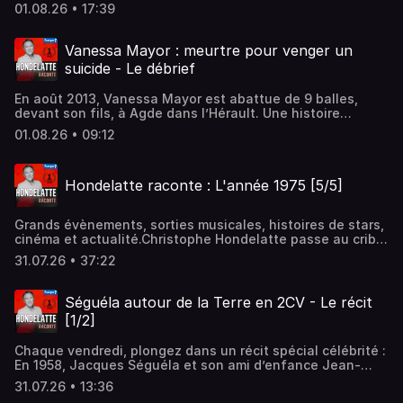
bouleversante à plus d’un titre...Hébergé par Audiomeans.
01.08.26 • 17:39
Visitez audiomeans.fr/politique-de-confidentialite pour
plus d'informations.
Vanessa Mayor : meurtre pour venger un
suicide - Le débrief
En août 2013, Vanessa Mayor est abattue de 9 balles,
devant son fils, à Agde dans l’Hérault. Une histoire
bouleversante à plus d’un titre...Hébergé par Audiomeans.
01.08.26 • 09:12
Visitez audiomeans.fr/politique-de-confidentialite pour
plus d'informations.
Hondelatte raconte : L'année 1975 [5/5]
Grands évènements, sorties musicales, histoires de stars,
cinéma et actualité.Christophe Hondelatte passe au crible
en 5 épisodes une année de l'histoire, enrichie grâce aux
31.07.26 • 37:22
archives d'Europe 1.Hébergé par Audiomeans. Visitez
audiomeans.fr/politique-de-confidentialite pour plus
d'informations.
Séguéla autour de la Terre en 2CV - Le récit
[1/2]
Chaque vendredi, plongez dans un récit spécial célébrité :
En 1958, Jacques Séguéla et son ami d’enfance Jean-
Claude Baudot réalisent un vieux rêve : un tour du monde
31.07.26 • 13:36
en 2CV. Partis de Paris, ils commencent leur périple par la