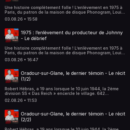
Une histoire complètement folle ! L’enlèvement en 1975 à
Paris, du patron de la maison de disque Phonogram, Louis
Hazan, qui va se terminer par l’arrestation d’une bande de
03.08.26 • 15:58
pieds nickelés !...Hébergé par Audiomeans. Visitez
audiomeans.fr/politique-de-confidentialite pour plus
d'informations.
1975 : l’enlèvement du producteur de Johnny
- Le débrief
Une histoire complètement folle ! L’enlèvement en 1975 à
Paris, du patron de la maison de disque Phonogram, Louis
Hazan, qui va se terminer par l’arrestation d’une bande de
03.08.26 • 16:47
pieds nickelés !...Hébergé par Audiomeans. Visitez
audiomeans.fr/politique-de-confidentialite pour plus
d'informations.
Oradour-sur-Glane, le dernier témoin - Le récit
(1/2)
Robert Hébras, a 19 ans lorsque le 10 juin 1944, la 2ème
division SS « Das Reich » encercle le village. 642
habitants sont massacrés. Seuls six, dont Robert,
02.08.26 • 11:53
réussissent à s’échapper.Hébergé par Audiomeans.
Visitez audiomeans.fr/politique-de-confidentialite pour
plus d'informations.
Oradour-sur-Glane, le dernier témoin - Le récit
(2/2)
Robert Hébras, a 19 ans lorsque le 10 juin 1944, la 2ème