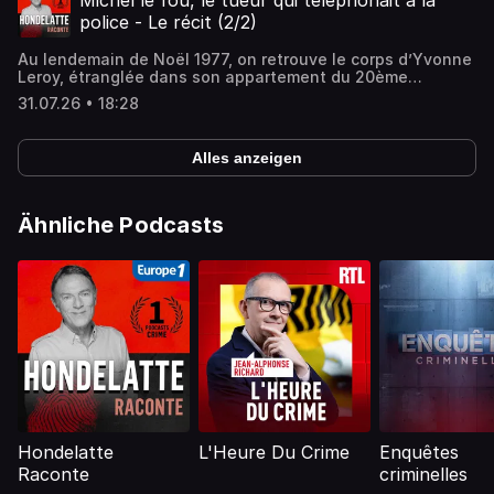
Michel le fou, le tueur qui téléphonait à la
confidentialite pour plus d'informations.
police - Le récit (2/2)
Au lendemain de Noël 1977, on retrouve le corps d’Yvonne
Leroy, étranglée dans son appartement du 20ème
arrondissement de Paris. Le tueur a laissé une
31.07.26 • 18:28
mystérieuse inscription en lettres rouges sur le mur :
"Bonnie and Clyde : Michel le fou ".Hébergé par
Audiomeans. Visitez audiomeans.fr/politique-de-
Alles anzeigen
confidentialite pour plus d'informations.
Ähnliche Podcasts
Hondelatte
L'Heure Du Crime
Enquêtes
Raconte
criminelles