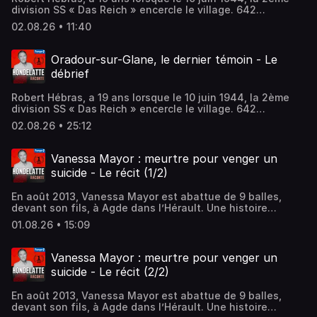
division SS « Das Reich » encercle le village. 642
habitants sont massacrés. Seuls six, dont Robert,
02.08.26 • 11:40
réussissent à s’échapper.Hébergé par Audiomeans.
Visitez audiomeans.fr/politique-de-confidentialite pour
plus d'informations.
Oradour-sur-Glane, le dernier témoin - Le
débrief
Robert Hébras, a 19 ans lorsque le 10 juin 1944, la 2ème
division SS « Das Reich » encercle le village. 642
habitants sont massacrés. Seuls six, dont Robert,
02.08.26 • 25:12
réussissent à s’échapper.Hébergé par Audiomeans.
Visitez audiomeans.fr/politique-de-confidentialite pour
plus d'informations.
Vanessa Mayor : meurtre pour venger un
suicide - Le récit (1/2)
En août 2013, Vanessa Mayor est abattue de 9 balles,
devant son fils, à Agde dans l’Hérault. Une histoire
bouleversante à plus d’un titre...Hébergé par Audiomeans.
01.08.26 • 15:09
Visitez audiomeans.fr/politique-de-confidentialite pour
plus d'informations.
Vanessa Mayor : meurtre pour venger un
suicide - Le récit (2/2)
En août 2013, Vanessa Mayor est abattue de 9 balles,
devant son fils, à Agde dans l’Hérault. Une histoire