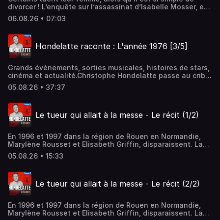
Wang Hébergé par Audiomeans. Visitez
divorcer ! L’enquête sur l’assassinat d’Isabelle Mosser, en
audiomeans.fr/politique-de-confidentialite pour plus
2013 à Illfurth, près de Mulhouse… Invités : Arthur,
d'informations.
06.08.26 • 07:03
étudiant à StrasbourgHébergé par Audiomeans. Visitez
audiomeans.fr/politique-de-confidentialite pour plus
d'informations.
Hondelatte raconte : L'année 1976 [3/5]
Grands évènements, sorties musicales, histoires de stars,
cinéma et actualité.Christophe Hondelatte passe au crible
en 5 épisodes une année de l'histoire, enrichie grâce aux
05.08.26 • 37:37
archives d'Europe 1.Hébergé par Audiomeans. Visitez
audiomeans.fr/politique-de-confidentialite pour plus
d'informations.
Le tueur qui allait à la messe - Le récit (1/2)
En 1996 et 1997 dans la région de Rouen en Normandie,
Marylène Rousset et Elisabeth Griffin, disparaissent. La
dernière avait, le jour de sa disparition, rendez-vous avec
05.08.26 • 15:33
un certain Fred à 10h…Hébergé par Audiomeans. Visitez
audiomeans.fr/politique-de-confidentialite pour plus
d'informations.
Le tueur qui allait à la messe - Le récit (2/2)
En 1996 et 1997 dans la région de Rouen en Normandie,
Marylène Rousset et Elisabeth Griffin, disparaissent. La