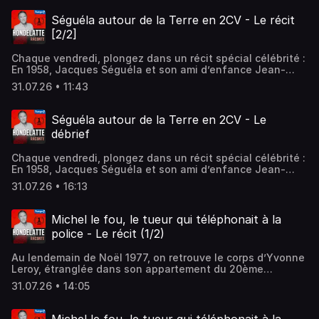
descente de l’Afrique vers le Sud…Hébergé par
Audiomeans. Visitez audiomeans.fr/politique-de-
Séguéla autour de la Terre en 2CV - Le récit
confidentialite pour plus d'informations.
[2/2]
Chaque vendredi, plongez dans un récit spécial célébrité :
En 1958, Jacques Séguéla et son ami d’enfance Jean-
Claude Baudot réalisent un vieux rêve : un tour du monde
31.07.26 • 11:43
en 2CV. Partis de Paris, ils commencent leur périple par la
descente de l’Afrique vers le Sud…Hébergé par
Audiomeans. Visitez audiomeans.fr/politique-de-
Séguéla autour de la Terre en 2CV - Le
confidentialite pour plus d'informations.
débrief
Chaque vendredi, plongez dans un récit spécial célébrité :
En 1958, Jacques Séguéla et son ami d’enfance Jean-
Claude Baudot réalisent un vieux rêve : un tour du monde
31.07.26 • 16:13
en 2CV. Partis de Paris, ils commencent leur périple par la
descente de l’Afrique vers le Sud…Hébergé par
Audiomeans. Visitez audiomeans.fr/politique-de-
Michel le fou, le tueur qui téléphonait à la
confidentialite pour plus d'informations.
police - Le récit (1/2)
Au lendemain de Noël 1977, on retrouve le corps d’Yvonne
Leroy, étranglée dans son appartement du 20ème
arrondissement de Paris. Le tueur a laissé une
31.07.26 • 14:05
mystérieuse inscription en lettres rouges sur le mur :
"Bonnie and Clyde : Michel le fou ".Hébergé par
Audiomeans. Visitez audiomeans.fr/politique-de-