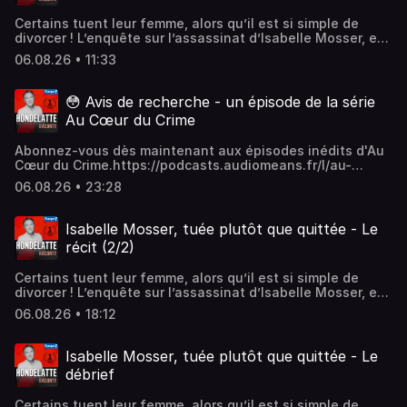
Certains tuent leur femme, alors qu’il est si simple de
divorcer ! L’enquête sur l’assassinat d’Isabelle Mosser, en
2013 à Illfurth, près de Mulhouse…Hébergé par
06.08.26 • 11:33
Audiomeans. Visitez audiomeans.fr/politique-de-
confidentialite pour plus d'informations.
😳 Avis de recherche - un épisode de la série
Au Cœur du Crime
Abonnez-vous dès maintenant aux épisodes inédits d'Au
Cœur du Crime.https://podcasts.audiomeans.fr/l/au-
coeur-du-crime-0b81db9c?
06.08.26 • 23:28
u=IDctTxMVyH&ckey=28d3b3b361efAvis de recherche
[Rediff] Dans ce récit que raconte Serge Sauvion, tout
commence lorsque Milton tombe sur une affiche de
Isabelle Mosser, tuée plutôt que quittée - Le
recherche d'un criminel, son sosie parfait. L'homme
récit (2/2)
recherché ? Son propre cousin, Gérard, qu'il n'a pas vu
depuis des années à cause d'une vieille querelle
Certains tuent leur femme, alors qu’il est si simple de
amoureuse. Mais la vérité est bien plus sombre : Gérard
divorcer ! L’enquête sur l’assassinat d’Isabelle Mosser, en
est mort, et Milton est désormais considéré confondu
2013 à Illfurth, près de Mulhouse…Hébergé par
avec ce dernier. Libre de son passé, mais armé d'un
06.08.26 • 18:12
Audiomeans. Visitez audiomeans.fr/politique-de-
revolver, quelle nouvelle vie va-t-il choisir ? Serge Sauvion
confidentialite pour plus d'informations.
nous raconte cette histoire dans le podcast Au Cœur du
Crime, issu des archives d'Europe 1 et produit par Europe
Isabelle Mosser, tuée plutôt que quittée - Le
1.Crédits : Réalisation et composition musicale : Julien
débrief
Tharaud Patrimoine sonore : Sylvaine Denis, Laëtitia
Casanova, Antoine Reclus Création du visuel : Luowen
Certains tuent leur femme, alors qu’il est si simple de