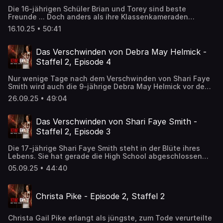
Die 16-jährigen Schüler Brian und Torey sind beste
Freunde ... Doch anders als ihre Klassenkameraden
interessieren sie sich nicht für Sport, Dates oder Freunde
16.10.25 • 50:41
treffen, ihre Leidenschaft ist Mord.
Das Verschwinden von Debra May Helmick -
Staffel 2, Episode 4
Nur wenige Tage nach dem Verschwinden von Shari Faye
Smith wird auch die 9-jährige Debra May Helmick vor den
Augen ihres Vaters entführt. Die Polizei zweifelt nicht,
26.09.25 • 49:04
dass die beiden Fälle miteinander in Verbindung stehen.
Ein Wettlauf gegen die Zeit beginnt, denn der
Serienmörder wird nur dann aufhören zu morden, wenn er
Das Verschwinden von Shari Faye Smith -
aufgehalten wird.
Staffel 2, Episode 3
Die 17-jährige Shari Faye Smith steht in der Blüte ihres
Lebens. Sie hat gerade die High School abgeschlossen
und freut sich auf ihr Musikstudium am College. Am 31.
05.09.25 • 44:40
Mai verschwindet sie nach einer Poolparty und ihr
Entführer meldet sich per Telefon ...
Christa Pike - Episode 2, Staffel 2
Christa Gail Pike erlangt als jüngste, zum Tode verurteilte