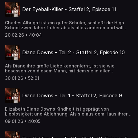
Der Eyeball-Killer - Staffel 2, Episode 11
Charles Albright ist ein guter Schüler, schließt die High
School zwei Jahre früher ab als alles anderen und will
Medizin studieren. Doch in ihm schlummert eine
20.02.26 • 40:04
außergewöhnliche Obsession, die nach dem Tod seiner
Mutter ungeahnte Wege findet, um an die Oberfläche zu
gelangen.
Diane Downs - Teil 2 - Staffel 2, Episode 10
Als Diane ihre große Liebe kennenlernt, ist sie wie
besessen von diesem Mann, mit dem sie in allen
Lebenslagen Höhen und Tiefen erlebt, doch den
30.01.26 • 52:01
verheirateten Nick zieht es immer wieder zurück zu seiner
Ehefrau. Schließlich sieht Diane nur noch eine
Möglichkeit, um Nick für immer an sich zu binden.
Diane Downs - Teil 1 - Staffel 2, Episode 9
Elizabeth Diane Downs Kindheit ist geprägt von
Lieblosigkeit und Ablehnung. Als sie aus dem Haus ihrer
Eltern ausbricht, um ihr eigenes Leben zu beginnen, ist sie
09.01.26 • 40:05
auf der Suche nach bedingungsloser Liebe und in ihren
Augen gibt es nur eine Möglichkeit, diese zu erhalten.