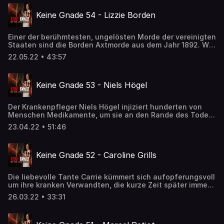
Keine Gnade 54 - Lizzie Borden
Einer der berühmtesten, ungelösten Morde der vereinigten
Staaten sind die Borden Axtmorde aus dem Jahr 1892. War
es wirklich Tochter Lizzie, die aus Habgier ihren eigenen
22.05.22 • 43:57
Vater und ihre Stiefmutter ermordete?
Keine Gnade 53 - Niels Högel
Der Krankenpfleger Niels Högel injiziert hunderten von
Menschen Medikamente, um sie an den Rande des Todes
zu bringen und sie schließlich wieder reanimieren zu
23.04.22 • 51:46
können. Er genießt die Aufmerksamkeit als Lebensretter.
Das nicht alle seine Gier nach Anerkennung überleben,
stört ihn nicht.
Keine Gnade 52 - Caroline Grills
Die liebevolle Tante Carrie kümmert sich aufopferungsvoll
um ihre kranken Verwandten, die kurze Zeit später immer
den Tod finden. Kocht die alte Dame den Tee für ihre
26.03.22 • 33:31
Schützlinge vielleicht mit noch etwas anderem als Liebe?