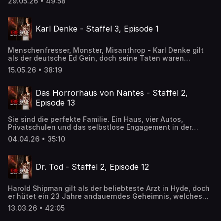
29.05.26 • 49:58
häuslich geprägt. So gerät die Rebellin in den Fokus
religiösen Wahns ihrer eigenen Familie und durchlebt ein
unvorstellbares Martyrium, dass mit ihrem brutalen
Karl Denke - Staffel 3, Episode 1
Feuertod endet.
Menschenfresser, Monster, Misanthrop - Karl Denke gilt
als der deutsche Ed Gein, doch seine Taten waren
grausamer und erbarmungsloser. Papa Denke mordete
15.05.26 • 38:19
mindestens 20 Jahren unbemerkt unter den Augen eines
gesamten Dorfes und verarbeitete die Überreste seiner
Opfer zu nützlichen Alltagsutensilien.
Das Horrorhaus von Nantes - Staffel 2,
Episode 13
Sie sind die perfekte Familie. Ein Haus, vier Autos,
Privatschulen und das selbstlose Engagement in der
katholischen Kirche gehören zu den Aushängeschildern
04.04.26 • 35:10
der Familie Ligonnès. Doch eines Tages verschwinden die
Eltern mit ihren vier Kindern und zwei Hunden spurlos ...
Dr. Tod - Staffel 2, Episode 12
Harold Shipman gilt als der beliebteste Arzt in Hyde, doch
er hütet ein 23 Jahre andauerndes Geheimnis, welches
nur durch einen Zufall ans Licht kommen.
13.03.26 • 42:05