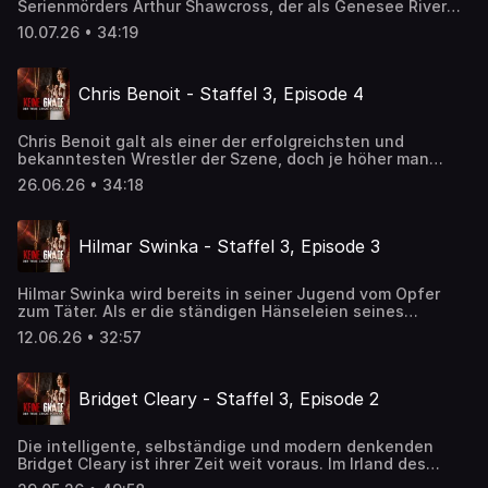
Serienmörders Arthur Shawcross, der als Genesee River
traurige Kriminalgeschichte schreibt. Mindestens 14
10.07.26 • 34:19
Menschen nahm er das Leben, darunter zwei Kinder.
Chris Benoit - Staffel 3, Episode 4
Chris Benoit galt als einer der erfolgreichsten und
bekanntesten Wrestler der Szene, doch je höher man
aufsteigt, desto tiefer kann man fallen.
26.06.26 • 34:18
Hilmar Swinka - Staffel 3, Episode 3
Hilmar Swinka wird bereits in seiner Jugend vom Opfer
zum Täter. Als er die ständigen Hänseleien seines
Umfeldes nicht mehr aushält, lernt er das Boxen und
12.06.26 • 32:57
schlägt zurück. Der Beginn der kriminellen Karriere eines
skrupel- und gefühlslosen Mannes, der die Geschichte
der ehemaligen DDR geprägt hat.
Bridget Cleary - Staffel 3, Episode 2
Die intelligente, selbständige und modern denkenden
Bridget Cleary ist ihrer Zeit weit voraus. Im Irland des
späten 19. Jahrhunderts ist die Rolle der Frau nach wie vor