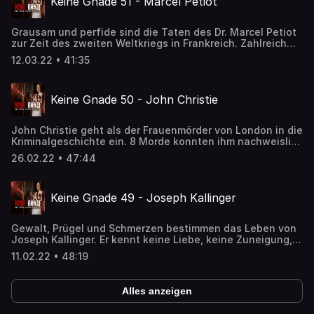
Keine Gnade 51 - Marcel Petiot
Grausam und perfide sind die Taten des Dr. Marcel Petiot
zur Zeit des zweiten Weltkriegs in Frankreich. Zahlreich
sind seine namenlosen Opfer, die er mit Hilfe der
12.03.22 • 41:35
machtvollen Kräfte von Angst und Hoffnung in seine
Todeskammer lockte. Die schreckliche Geschichte des Dr.
Satan.
Keine Gnade 50 - John Christie
John Christie geht als der Frauenmörder von London in die
Kriminalgeschichte ein. 8 Morde konnten ihm nachweislich
zur Last gelegt werden. Doch in Wirklichkeit waren es
26.02.22 • 47:44
vielleicht viele mehr ...
Keine Gnade 49 - Joseph Kallinger
Gewalt, Prügel und Schmerzen bestimmen das Leben von
Joseph Kallinger. Er kennt keine Liebe, keine Zuneigung,
keine Wärme. So wird es zu seinem erklärten Ziel, alle
11.02.22 • 48:19
Menschen zu ermorden, um schließlich zu Gott zu werden.
Alles anzeigen