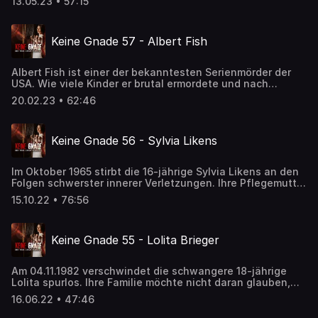
13.05.23 • 57:15
erfahrt ihr in dieser Episode.
Keine Gnade 57 - Albert Fish
Albert Fish ist einer der bekanntesten Serienmörder der
USA. Wie viele Kinder er brutal ermordete und nach
eigenen Aussagen sogar aufaß, ist bis heute ungeklärt.
20.02.23 • 62:46
Ein weiterer Fall aus EURER WUNSCHLISTE.
Keine Gnade 56 - Sylvia Likens
Im Oktober 1965 stirbt die 16-jährige Sylvia Likens an den
Folgen schwerster innerer Verletzungen. Ihre Pflegemutter
Gertrude behauptet, eine Horde wildgewordener Jungs
15.10.22 • 76:56
sei dafür verantwortlich. Doch die Wahrheit ist eine ganz
andere ...
Keine Gnade 55 - Lolita Brieger
Am 04.11.1982 verschwindet die schwangere 18-jährige
Lolita spurlos. Ihre Familie möchte nicht daran glauben,
dass ihre geliebte Tochter einfach weggelaufen ist. Eine
16.06.22 • 47:46
29 Jahre dauernde Odyssee beginnt.