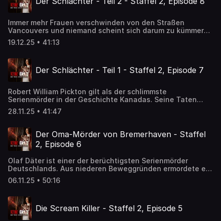
Der Schlächter - Teil 2 - Staffel 2, Episode 8
Immer mehr Frauen verschwinden von den Straßen
Vancouvers und niemand scheint sich darum zu kümmern.
Doch auch die vorherrschende Angst schützt nicht davor,
19.12.25 • 41:13
dass weitere Frauen dem Schlächter in die Hände fallen.
Der Schlächter - Teil 1 - Staffel 2, Episode 7
Robert William Pickton gilt als der schlimmste
Serienmörder in der Geschichte Kanadas. Seine Taten
beeinflussten zahlreiche Filme, Serien und Bücher. Eine
28.11.25 • 41:47
Geschichte über seelische Abgründe und menschliche
Verfehlungen
Der Oma-Mörder von Bremerhaven - Staffel
2, Episode 6
Olaf Däter ist einer der berüchtigsten Serienmörder
Deutschlands. Aus niederen Beweggründen ermordete er
fünf Frauen und verletzte eine weitere schwer. Eine
06.11.25 • 50:16
unglaubliche Geschichte zwischen Habgier und
menschlichem Versagen.
Die Scream Killer - Staffel 2, Episode 5