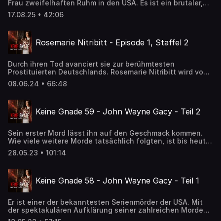
Frau zweifelhaften Ruhm in den USA. Es ist ein brutaler,
grausamer Mord, der zur Halterin eines traurigen Titels
17.08.25 • 42:06
macht.
Rosemarie Nitribitt - Episode 1, Staffel 2
Durch ihren Tod avanciert sie zur berühmtesten
Prostituierten Deutschlands. Rosemarie Nitribitt wird von
einem Unbekannten im Jahr 1957 erdrosselt. Zu den
08.06.24 • 66:48
Verdächtigen gehören namhafte Industrielle, Ärzte,
Politiker und Prominente. Bis heute ist der Fall ungeklärt.
Keine Gnade 59 - John Wayne Gacy - Teil 2
Sein erster Mord lässt ihn auf den Geschmack kommen.
Wie viele weitere Morde tatsächlich folgten, ist bis heute
ungeklärt, doch mindestens 33 Verbrechen können ihm
28.05.23 • 101:14
nachgesagt werden. Durch seine Arroganz, Grausamkeit
und Brutalität wird John Wayne Gacy zu einem der
berüchtigtsten Serienmörder der USA.
Keine Gnade 58 - John Wayne Gacy - Teil 1
Er ist einer der bekanntesten Serienmörder der USA. Mit
der spektakulären Aufklärung seiner zahlreichen Morde
ging er in die Kriminalgeschichte ein. Wie alles begann,