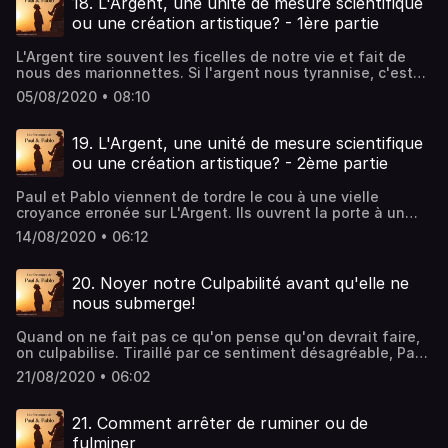
18. L'Argent, une unité de mesure scientifique
ou une création artistique? - 1ère partie
L'Argent tire souvent les ficelles de notre vie et fait de
nous des marionnettes. Si l'argent nous tyrannise, c'est
peut-être parce qu'on l'a pris pour un instrument de
05/08/2020 • 08:10
mesure. Que mesurerait-il, alors? Paul et Pablo vous
invitent à jeter un tout nouveau regard sur l'Argent pour
vous permettre de lâcher prise et de reprendre les
19. L'Argent, une unité de mesure scientifique
commandes de votre vie.
ou une création artistique? - 2ème partie
Paul et Pablo viennent de tordre le cou à une vielle
croyance erronée sur L'Argent. Ils ouvrent la porte à un
nouveau paradigme qui remet l'Argent à sa place, celle
14/08/2020 • 06:12
d'une marchandise comme toutes les autres. Alors si vous
voulez savoir où se trouve l'hypermarché de l'Argent,
écoutez Paul. Une autre surprise vous attend: en effet, si
20. Noyer notre Culpabilité avant qu'elle ne
l'Argent servait quand même à mesurer quelque chose,
nous submerge!
que mesurerait-il vraiment?
Quand on ne fait pas ce qu'on pense qu'on devrait faire,
on culpabilise. Tiraillé par ce sentiment désagréable, Paul
réalise qu'il s'est trompé de repère. La réalité, c'est la
21/08/2020 • 06:02
route qui se déroule devant lui, pas les scénarios fictifs
de son cerveau! De la même façon que les bandes
d'alertes sonores des autoroutes nous remettent sur la
21. Comment arrêter de ruminer ou de
voie en cas de distraction, notre sentiment de culpabilité
fulminer