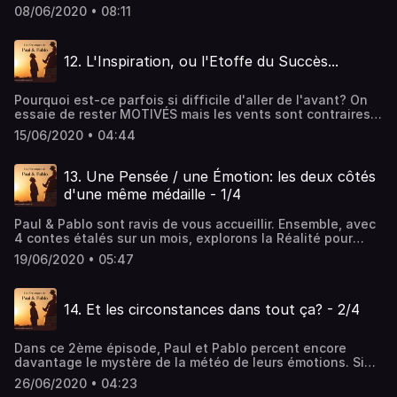
Pablo, qui ne résiste pas à l'envie de partager avec vous
08/06/2020 • 08:11
la découverte de Monsieur Moineau. Et si la source de nos
contrariétés n'était pas de la Malchance mais un
Malentendu?
12. L'Inspiration, ou l'Etoffe du Succès...
Pourquoi est-ce parfois si difficile d'aller de l'avant? On
essaie de rester MOTIVÉS mais les vents sont contraires
et nous avons du mal à rester dans la course malgré tous
15/06/2020 • 04:44
nos efforts. Comment se fait-il alors que parfois, les
vents nous donnent du souffle et des ailes? Nous
sommes INSPIRÉS! Ces contes sont à votre entière
13. Une Pensée / une Émotion: les deux côtés
disposition, gratuitement, A vous de les cueillir à votre gré
d'une même médaille - 1/4
et à votre rythme. J'ai réalisé un bouquet de 4 contes
PREMIUM (du n°13 au n°16) accessible pour la somme
Paul & Pablo sont ravis de vous accueillir. Ensemble, avec
symbolique totale de 5€. Ce bouquet dévoile le véritable
4 contes étalés sur un mois, explorons la Réalité pour
déclencheur de nos émotions. Si vous ne voulez plus être
faire la lumière sur notre Identité. Sous ce tout nouvel
malmenés par la météo de vos humeurs, écoutez ces 4
19/06/2020 • 05:47
éclairage, le puzzle de notre Vie prend forme.
épisodes! Ils sont disponibles sur:
https://fables.podbean.com/
14. Et les circonstances dans tout ça? - 2/4
Dans ce 2ème épisode, Paul et Pablo percent encore
davantage le mystère de la météo de leurs émotions. Si
toutes nos émotions sont bien le reflet de nos pensées,
26/06/2020 • 04:23
quel rôle les circonstances jouent-elles dans nos vies? Et