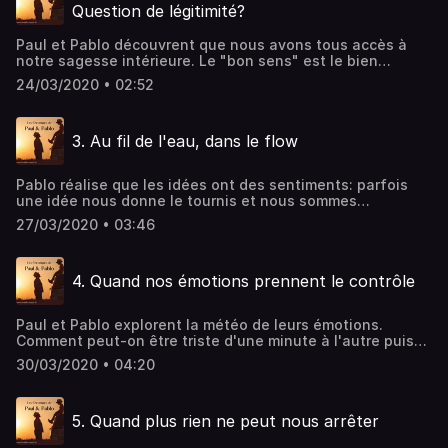
boussole mais un indicateur de surchauffe, la surchauffe
Question de légitimité?
de notre cerveau? Quand notre cerveau s'emballe, qu'on
se sent mal et qu'on a peur, c'est juste le moment de faire
Paul et Pablo découvrent que nous avons tous accès à
une pause pour laisser refroidir notre moteur cérébral!
notre sagesse intérieure. Le "bon sens" est le bien
indivisible de l'humanité! Mais il faut savoir où écouter
24/03/2020 • 02:52
pour pouvoir l'entendre. Il faut puiser à sa source avant
que nos pensées et croyances ne troublent la limpidité de
notre sagesse intérieure.
3. Au fil de l'eau, dans le flow
Pablo réalise que les idées ont des sentiments: parfois
une idée nous donne le tournis et nous sommes
désorientés, parfois elle apporte clarté et sérénité. Alors
27/03/2020 • 03:46
comment remonter à la source de ces idées limpides qui
nous font avancer dans le « flow », avec plaisir et
efficacité? Paul et Pablo nous accompagnent au fil de
4. Quand nos émotions prennent le contrôle
l’eau.
Paul et Pablo explorent la météo de leurs émotions.
Comment peut-on être triste d'une minute à l'autre puis
retrouver le sourire la minute suivante? Et si nos émotions
30/03/2020 • 04:20
n'étaient rien de plus que des nuages de passage? Si
nous étions l'espace que traversent les nuages, le ciel
stable que rien ne peut destabiliser?
5. Quand plus rien ne peut nous arrêter