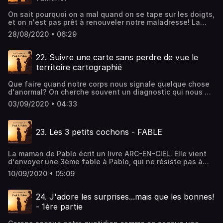
est là pour nous rappeler à l'ordre et nous éviter de faire
fausse route.
On sait pourquoi on a mal quand on se tape sur les doigts,
et on n'est pas prêt à renouveler notre maladresse! La
douleur physique nous a servi de bouclier protecteur.
28/08/2020 • 06:29
Alors qu'est-ce qui fait qu'on continue à broyer du noir?
Pourquoi la souffrance mentale n'arrive t-elle pas à nous
protéger, comme la douleur physique? Si vous voulez
22. Suivre une carte sans perdre de vue le
mettre un terme à vos tortures mentales, écoutez les
territoire cartographié
explications de Paul.
Que faire quand notre corps nous signale quelque chose
d'anormal? On cherche souvent un diagnostic qui nous dit
où l'on se situe sur l'échelle de la santé. Le diagnostic
03/09/2020 • 04:33
encadre la réalité de notre corps et pose des jalons qui
tracent la voie à suivre. Il crée la carte de notre corps.
Mais comme toutes les limites, ces limites-là ont leurs
23. Les 3 petits cochons - FABLE
limites. La carte n'est pas le territoire! Paul et Pablo font
un tour du côté des abeilles qui piquent et des
diagnostics.
La maman de Pablo écrit un livre ARC-EN-CIEL. Elle vient
d'envoyer une 3ème fable à Pablo, qui ne résiste pas à
l'envie de partager avec vous l'aventure des "3 Petits
10/09/2020 • 05:09
Cochons". C'est quand notre trio joue à l'unisson que leur
arc-en-ciel intérieur retrouve son unité.
24. J'adore les surprises...mais que les bonnes!
- 1ère partie