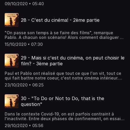
cauchemar. Dans ces moments-là, nos rêves ont l'air bien
09/10/2020 • 05:40
plus réels que notre seule réalité, celle d'être au lit,
allongé! Et si on se faisait des films bien plus souvent
qu'on n'en est conscient? Je vous invite, avec Paul et
28 - C'est du cinéma! - 2ème partie
Pablo, à explorer ce qui fait notre réalité, celle qu'on croit
vivre et qui nous fait palpiter. Vous êtes prêts? Que la
séance commence!
"On passe son temps à se faire des films", remarque
Pablo. A chacun son scénario! Alors comment dialoguer et
se comprendre si l'on ne parle même pas de la même
15/10/2020 • 07:30
histoire? Et si la source de tous nos conflits était un vaste
malentendu à l'origine de nos dialogues de sourds où
chacun hausse le ton pour se faire entendre? Pablo
29 - Mais si c'est du cinéma, on peut choisir le
aimerait pouvoir ouvrir une porte entre nos salles de
film? - 3ème partie
cinéma pour voir un peu à quoi ressemble la réalité de
l'autre. Dans cet épisode, Paul vous donne la clé de cette
Paul et Pablo ont réalisé que tout ce que l'on vit, tout ce
porte. Ecoutez-le!
qui fait battre notre coeur, c'est notre cinéma intérieur.
C'est comme au cinéma d'ailleurs, où l'on vit l'histoire
23/10/2020 • 06:25
projetée au point d'oublier que notre seule réalité-vraie,
c'est d'être assis dans un fauteuil de cinéma!. Alors Pablo
se demande: "Si notre vie, c’est rien que de cinéma, est-
30 - "To Do or Not to Do, that is the
ce qu’on peut choisir le film?" Dans cet épisode, Paul et
question"
Pablo essaient d'y voir plus clair dans leur cinéma
intérieur pour mieux comprendre la météo de leurs
Dans le contexte Covid-19, on est parfois contraint à
émotions.
l'inactivité. Entre deux phases de confinement, on essaie
de mettre les bouchées doubles pour rattraper le temps
29/10/2020 • 05:56
perdu. Souvent nous culpabilisons pendant les phases