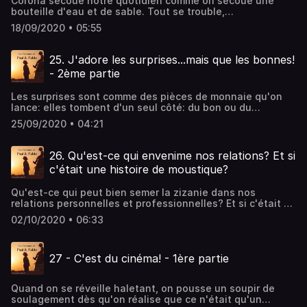
Corona secoue notre quotidien comme on secoue une
bouteille d'eau et de sable. Tout se trouble,
l'improvisation est de rigueur et les surprises deviennent
18/09/2020 • 05:55
notre lot quotidien. Paul réserve à Pablo 2 surprises ....et
Pablo réalise que s'il aime les surprises, il voudrait pouvoir
faire le tri, choisir celles qu'il accepte et rejeter les autres.
25. J'adore les surprises...mais que les bonnes!
Si vous aimez les surprises, écoutez Paul, dans cette
- 2ème partie
première partie de l'histoire. Vous n'êtes pas au bout de
vos surprises!
Les surprises sont comme des pièces de monnaie qu'on
lance: elles tombent d'un seul côté: du bon ou du
mauvais! Mais quel que soit le côté qui nous fait face, la
25/09/2020 • 04:21
pièce, elle, reste entière et inchangée. Surprenante la Vie,
non? Alors si vous avez envie d'en savoir plus sur les
surprises de la Vie, écoutez Pablo et Isabelle...et laissez-
26. Qu'est-ce qui envenime nos relations? Et si
vous surprendre par l'éclairage de ce nouveau paradigme.
c'était une histoire de moustique?
Qu'est-ce qui peut bien semer la zizanie dans nos
relations personnelles et professionnelles? Et si c'était un
moustique qui était responsable de notre irritation. Quand
02/10/2020 • 06:33
un moustique nous pique, c'est la piqûre qui nous
dérange, pas le lieu de vacances qui sert de décor. Quand
le doute nous irrite, c'est cette pensée urticante qui nous
27 - C'est du cinéma! - 1ère partie
démange. En effet, les circonstances de la piqûre comme
celles des pensées qui germent dans notre esprit ne sont
pas la cause de nos problèmes. Paul et Pablo sont en
Quand on se réveille haletant, on pousse un soupir de
train de tirer les leçons du moustique. Si vous voulez en
soulagement dès qu'on réalise que ce n'était qu'un
savoir plus, écoutez-les!