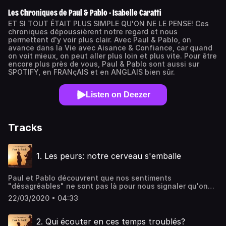
Les Chroniques de Paul & Pablo - Isabelle Caratti
ET SI TOUT ÉTAIT PLUS SIMPLE QU'ON NE LE PENSE! Ces
chroniques dépoussièrent notre regard et nous
permettent d'y voir plus clair. Avec Paul & Pablo, on
avance dans la Vie avec Aisance & Confiance, car quand
on voit mieux, on peut aller plus loin et plus vite. Pour être
encore plus près de vous, Paul & Pablo sont aussi sur
SPOTIFY, en FRANçAIS et en ANGLAIS bien sûr.
Listen on Deezer
Tracks
1. Les peurs: notre cerveau s'emballe
Paul et Pablo découvrent que nos sentiments
"désagréables" ne sont pas là pour nous signaler qu'on
fait fausse route. Pas plus qu'un sentiment d'excitation
22/03/2020 • 04:33
ne nous signale que nous sommes sur la bonne voie,
d'ailleurs. Comment nos sentiments sauraient-ils la voie
qui est la nôtre? Et s'ils n'étaient effectivement pas une
2. Qui écouter en ces temps troublés?