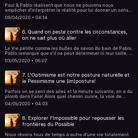
Paul & Pablo réalisent que nous ne pouvons nous
empêcher d'interpréter la réalité pour lui donner un sens.
Et parfois, nous croyons qu'un obstacle signifie que nous
09/04/2020 • 04:14
ne sommes pas à la hauteur. Mais l'échec, comme tout
idée, est un concept, pas une réalité! Et si les obstacles
que nous rencontrons n'avaient pas plus de signification
6. Quand on peste contre les circonstances,
qu'un récif dans un cours d'eau?
on ne sait plus où aller
Le Vie pétille comme les bulles de savon du bain de Pablo.
Pablo remarque que s'il ne peut déterminer ni leur taille, ni
leur vitesse, ni leur trajectoire, c'est encore dans la
03/05/2020 • 06:07
baignoire qu'il y a le plus de bulles! Paul nous suggère
alors de rester dans le bain de la Vie pour choisir la bulle
qui fait pétiller notre regard … et nous invite à la suivre.
7. L'Optimisme est notre posture naturelle et
L'Emerveillement est notre fil d'Ariane que seul
le Pessimisme une (im)posture!
l'Enervement est en mesure de couper.
Parfois on se sent des ailes et la minute suivante, on a du
plomb dans l'aile! Alors quel chemin suivre, la voie de
l'Optimisme, ou le Pessimisme quand il donne de la voix?
04/05/2020 • 04:03
Et si l'Optimisme était notre Vraie Nature, le ballon
d'oxygène qui refait naturellement surface dès que notre
Pessimiste ne fait plus pression pour le faire couler? Alors
8. Explorer l'Impossible pour repousser les
il suffirait de ne pas prêter main forte à notre Pessimisme
frontières du Possible
pour que notre Optimisme garde la tête hors de l'eau!
Nous rêvons tous de temps à autre d'une vie totalement