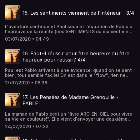
si rien de ce que nous ressentons n'échappe au filtre de
nos pensées, les circonstances ont-elles vraiment une
15. Les sentiments viennent de l'intérieur - 3/4
importance?
L'aventure continue et Paul soumet l'équation de Pablo à
l'épreuve de la réalité (nos SENTIMENTS du moment = nos
PENSÉES du moment, quelles que soient les
03/07/2020 • 04:49
circonstances). Alors est-ce à dire que tous nos
sentiments logent déjà en nous? Si c'est le cas, la quête
du bonheur est perdue d'avance ….car le Bonheur est déjà
16. Faut-il réussir pour être heureux ou être
là! :-) Je vous invite à vous lancer dans l'exploration pour
heureux pour réussir? 4/4
découvrir la Vie sous un tout autre éclairage.
Paul est Pablo arrivent à une évidence: quand on se sent
bien, tout semble facile! On est dans le "flow", rien ne
nous arrête et à ce rythme, la réussite n'est pas bien loin.
17/07/2020 • 06:38
Je vous invite à envisager l'hypothèse suivante: les
circonstances extérieures n'ont absolument aucun impact
sur nos sentiments, et à soumettre cette hypothèse à
17. Les Pensées de Madame Grenouille -
l'épreuve des faits. Keep exploring…
FABLE
La maman de Pablo écrit un "livre ARC-EN-CIEL pour vivre
sa Vie en couleurs!". Elle vient d'envoyer une deuxième
fable à Pablo, qui ne résiste pas à l'envie de partager
24/07/2020 • 07:22
avec vous la découverte de Madame Grenouille. Et si nos
pensées étaient la seule source de nos contrariétés?