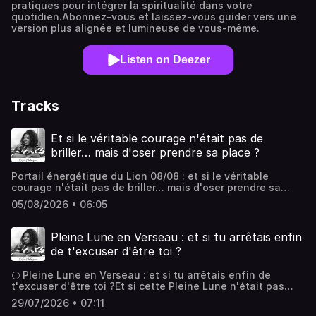
pratiques pour intégrer la spiritualité dans votre
quotidien.Abonnez-vous et laissez-vous guider vers une
version plus alignée et lumineuse de vous-même.
Listen on Deezer
Tracks
Et si le véritable courage n'était pas de
briller… mais d'oser prendre sa place ?
Portail énergétique du Lion 08/08 : et si le véritable
courage n'était pas de briller… mais d'oser prendre sa
place ?Chaque année, le Portail du Lion du 8 août est
05/08/2026 • 06:05
associé à l'abondance, au rayonnement et à la confiance
en soi.Mais si, cette année, nous prenions un chemin
différent ?Et si le véritable courage n'était pas de
Pleine Lune en Verseau : et si tu arrêtais enfin
chercher à briller davantage…Mais simplement d'oser
de t'excuser d'être toi ?
prendre la place qui nous revient ?Dans cet épisode
d'Entre-Nadinezvous, je t'invite à une conversation
🌕 Pleine Lune en Verseau : et si tu arrêtais enfin de
sincère autour de notre peur d'être vu(e), du syndrome de
t'excuser d'être toi ?Et si cette Pleine Lune n'était pas
l'imposteur, de la difficulté à recevoir un compliment, à
venue changer ta vie… mais te rappeler qui tu es vraiment
reconnaître nos réussites et à assumer pleinement qui
29/07/2026 • 07:11
?Dans ce nouvel épisode d'Entre-Nadinezvous, nous
nous sommes.✨ Au programme :🦁 La symbolique du