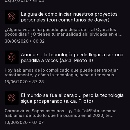
08/07/2020 • 61:04
FOMO, y contamos algunas anécdotas. Además,
escarbamos en nuestro oscuro pasado, para encontrar
productos que alguna vez nos generaron esa sensación
La guía de cómo iniciar nuestros proyectos
de querer conocer un producto nuevo.Tenemos como
personales (con comentarios de Javier)
invitado a David Barinas, CTO de Valiu, quien nos cuenta
cómo ha sido construir hype alrededor de su empresa.
¿Alguna vez te ha pasado que dejas de ir al Gym a los
pocos días? ¿O tienes tu manualidad ahí olvidada en el
rincón? ¿O estás esperando un suceso especial para
30/06/2020 • 80:32
empezar tu proyecto, pero este núnca llega?En este
episodio, hablamos de la procrastinación, de cómo nos
afecta, y cómo atacarla, con nuestra invitada especial:
Aunque… la tecnología puede llegar a ser una
Marjo.
pesadilla a veces (a.k.a. Piloto II)
Hoy hablamos de lo complicado que puede ser trabajar
remotamente, y cómo la tecnología, pese a tener sus
luces, también puede tener un lado oscuro. Además,
18/06/2020 • 87:28
hablaremos de nuestra falta de ejercicio, y de cómo las
redes sociales pueden verse "menos reales que el amor
de ella".
El mundo se fue al carajo… pero la tecnología
sigue prosperando (a.k.a. Piloto)
Coronavirus, Sapos asesinos… ¡y Tik-Tok!Esta semana
hablamos de todo lo que ha ocurrido en el 2020, te
contamos por qué este es el año de las 7 plagas, y cómo
10/06/2020 • 67:07
la tecnología nos ha ayudado a hacer esta situación más
pasajera.