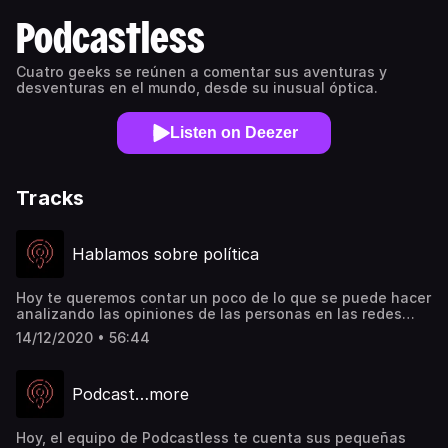
Podcastless
Cuatro geeks se reúnen a comentar sus aventuras y
desventuras en el mundo, desde su inusual óptica.
Listen on Deezer
Tracks
Hablamos sobre política
Hoy te queremos contar un poco de lo que se puede hacer
analizando las opiniones de las personas en las redes
sociales, mientras hablamos de uno de nuestros temas
14/12/2020 • 56:44
favoritos: política. Y para eso, invitamos a alguien que
nos despejará muchas dudas al respecto.Invitado del día:
Manuel Castiblanco..
Podcast…more
Hoy, el equipo de Podcastless te cuenta sus pequeñas