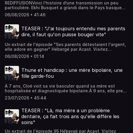
REDIFFUSIONVoici l’histoire d’une transmission un peu
particulière. Ekhi Busquet a grandi dans le Pays basque
avec des parents anarchistes, méfiants envers l’argent,
06/08/2026 • 41:46
réfractaires à la propriété, convaincus que la liberté valait
mieux que le confort.Dans cette enfance-là, il faut savoir
bouger vite, ne pas trop s’attacher, ne pas trop posséder,
TEASER : "J'ai toujours entendu mes parents
ne pas trop dépendre du système. L’argent est regardé
dire, il faut qu'on puisse bouger vite"
comme un piège, la sécurité comme une forme de
compromission.Mais très vite, Ekhi comprend que le hors-
Un extrait de l'épisode "Ses parents détestaient l'argent,
système, ce n’est pas vraiment pour elle. Aujourd’hui, elle
elle adore en gagner" Hébergé par Acast. Visitez
est designeuse et décoratrice d’intérieur, entre Paris et
acast.com/privacy pour plus d'informations.
Marseille. Elle travaille avec les lieux, les matières, les
06/08/2026 • 01:14
beaux objets, parfois le luxe. Autrement dit, tout ce que
son enfance semblait regarder avec suspicion.Interview :
Laurence VélyMontage : Frédéric Fortuny👉 Suivez Thune
Thune et handicap : une mère bipolaire, une
sur Instagram❤️ Vous êtes 146 à contribuer à la
fille garde-fou
fabrication de Thune. Merci de rejoindre nos donateurs
pour participer au développement de Thune Hébergé par
À 7 ans, Cloé voit sa vie basculer quand sa mère est
Acast. Visitez acast.com/privacy pour plus d'informations.
hospitalisée et diagnostiquée bipolaire.À 9 ans, elle prend
déjà le bus seule avec sa petite sœur et calcule le budget
23/07/2026 • 45:44
des vacances.Aujourd’hui, Cloé est toujours là pour sa
maman. Elle lui verse un peu d'’argent, surveille ses gros
dérapages et l’aide à organiser son budget, en essayant
TEASER : "Là, ma mère a un problème
de ne jamais lui confisquer son autonomie. Ensemble,
dentaire, ça fait trois ans qu'elle diffère les
elles ont bricolé un système maison, à mi-chemin entre le
soins"
garde-fou financier et l’acte d’amour.Avertissement : cet
épisode aborde la bipolarité, l’hospitalisation
Un extrait de l'épisode 95 Hébergé par Acast. Visitez