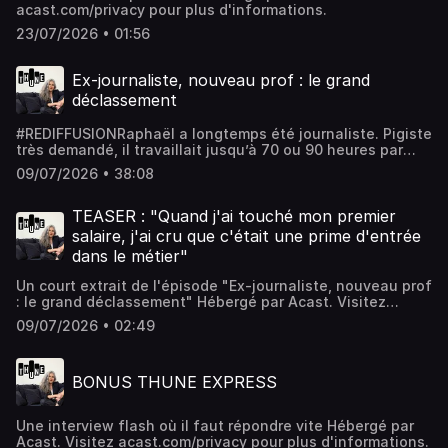
psychiatrique, la précarité et les difficultés liées à la
acast.com/privacy pour plus d'informations.
santé mentale.Interview : Laurence VélyMontage :
Frédéric Fortuny👉 Suivez Thune sur Instagram❤️ Vous
23/07/2026 • 01:56
êtes 146 à contribuer à la fabrication de Thune. Merci de
rejoindre nos donateurs pour participer au développement
Ex-journaliste, nouveau prof : le grand
de Thune Hébergé par Acast. Visitez acast.com/privacy
pour plus d'informations.
déclassement
#REDIFFUSIONRaphaël a longtemps été journaliste. Pigiste
très demandé, il travaillait jusqu’à 70 ou 90 heures par
semaine, pour une presse qui payait encore
09/07/2026 • 38:08
correctement.Certains mois, il gagnait 5 000, 6 000, 8 000
euros. Parfois jusqu’à 11 000. Sauf qu’il ne dépensait
presque rien. L’argent entrait, s’accumulait, remplissait
TEASER : "Quand j'ai touché mon premier
des comptes, des assurances-vie, un PEL, mais ne servait
salaire, j'ai cru que c'était une prime d'entrée
pas vraiment à vivre.Aujourd’hui, Raphaël est professeur.
dans le métier"
À son arrivée dans l’Éducation nationale, il déchante.Oui,
il aime transmettre. Mais il reste sonné par cette réalité :
Un court extrait de l'épisode "Ex-journaliste, nouveau prof
un métier essentiel, épuisant, socialement utile, est
: le grand déclassement" Hébergé par Acast. Visitez
rémunéré comme si cette utilité ne valait presque
acast.com/privacy pour plus d'informations.
rien.Note : Cet épisode a été enregistré en 2022. Depuis,
09/07/2026 • 02:49
l’IA est arrivée dans les rédactions, les plans sociaux se
sont multipliés, et le métier de journaliste s’est encore
fragilisé. Quatre ans plus tard, le récit de Raphaël résonne
BONUS THUNE EXPRESS
comme le témoignage d’un monde du travail qui basculait
déjà.Interview : Laurence VélyMontage : Frédéric Fortuny
👉 Suivez Thune sur Instagram❤️ Vous êtes 146 à nous
Une interview flash où il faut répondre vite Hébergé par
soutenir sur Tipee. Vous pouvez devenir donateur pour
Acast. Visitez acast.com/privacy pour plus d'informations.