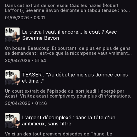
Dans cet extrait de son essai Ciao les nazes (Robert
Laffont), Séverine Bavon démonte un tabou tenace : non,
on ne travaille pas “juste par passion”. Elle rappelle
01/05/2026 • 03:01
l’évidence qu’on préfère éviter : on bosse d’abord pour la
thune. Et toute la novlangue du travail qui prétend le
contraire en prend un coup. Hébergé par Acast. Visitez
Le travail vaut-il encore... le coût ? Avec
acast.com/privacy pour plus d'informations.
Séverine Bavon
On bosse. Beaucoup. Et pourtant, de plus en plus de gens
se demandent : est-ce que la récompense vaut vraiment
l'investissement ?Dans cet épisode, on parle du moment
30/04/2026 • 51:54
où le travail cesse de faire sens. Ce moment où la fatigue
devient normale, où la réussite ne compense plus le coût
qu'on a mis à être un "bon élément".Avec Séverine Bavon,
TEASER : "Au début je me suis donnée corps
autrice de Ciao les nazes (Robert Laffont) et de
et âme..."
l'excellente newsletter CDLT, on démonte les mécanismes
invisibles du travail : l’individualisation de la souffrance,
Un court extrait de l'épisode qui sort jeudi Hébergé par
la pression à performer, la dissonance entre ce qu’on vit
Acast. Visitez acast.com/privacy pour plus d'informations.
et ce qu’on montre.Pourquoi on pense que le problème
vient de nous ?Pourquoi on ne reconnaît pas assez qu'on
30/04/2026 • 01:46
travaille... pour l'argent ?Pourquoi on continue à jouer un
jeu dont on connaît les limites ? Finalement, faut-il
continuer à bosser comme... avant ?Interview : Laurence
L'argent décomplexé : dans la tête d'un
VélyMontage : Frédéric Fortuny👉 Suivez Thune sur
ambitieux, sans filtre
Instagram❤️ Vous êtes nombreuses et nombreux à nous
soutenir sur Tipee. Merci de continuer à le faire pour que
Voici un des tout premiers épisodes de Thune. Le
l'aventure puisse continuer.🤝 Vous êtes une entreprise et