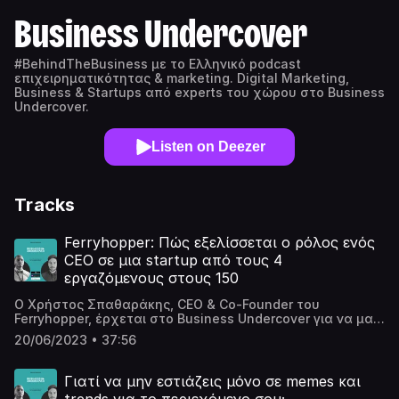
Business Undercover
#BehindTheBusiness με το Ελληνικό podcast
επιχειρηματικότητας & marketing. Digital Marketing,
Business & Startups από experts του χώρου στο Business
Undercover.
Listen on Deezer
Tracks
Ferryhopper: Πώς εξελίσσεται ο ρόλος ενός
CEO σε μια startup από τους 4
εργαζόμενους στους 150
Ο Χρήστος Σπαθαράκης, CEO & Co-Founder του
Ferryhopper, έρχεται στο Business Undercover για να μας
μιλήσει για το πως είναι να κάνεις scale-up ένα startup
20/06/2023 • 37:56
και από 4 εργαζόμενους να φτάνει σε περισσότερους
από 150. 👉🏻 Περισσότερα για το επεισόδιο:
https://businessundercover.gr/podcast/ferryhopper-pos-
Γιατί να μην εστιάζεις μόνο σε memes και
na-eisai-ceo-se-mia-startup-apo-4-ergazomenous-se-