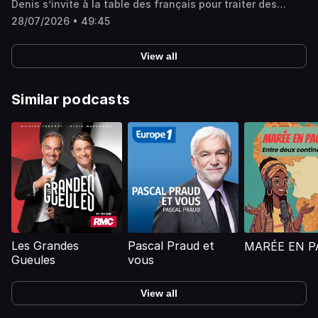
Denis s’invite à la table des français pour traiter des
sujets qui font leur quotidien. Société, conso, actualité,
28/07/2026 • 49:45
débats, coup de gueule, coups de cœurs… En simultané
sur RMC Story.
View all
Similar podcasts
Les Grandes
Pascal Praud et
MARÉE EN PA
Gueules
vous
View all