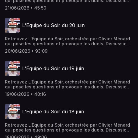
qui pose les questions et provoque les duels. Discussions
ardentes et débats passionnés rythment l'émission, le
21/06/2026 • 45:50
tout avec une savante dose de partis pris et jamais de
langue de bois.Hébergé par Ausha. Visitez
ausha.co/politique-de-confidentialite pour plus
L'Équipe du Soir du 20 juin
d'informations.
Retrouvez L'Équipe du Soir, orchestrée par Olivier Ménard
qui pose les questions et provoque les duels. Discussions
ardentes et débats passionnés rythment l'émission, le
20/06/2026 • 93:09
tout avec une savante dose de partis pris et jamais de
langue de bois.Hébergé par Ausha. Visitez
ausha.co/politique-de-confidentialite pour plus
L'Équipe du Soir du 19 juin
d'informations.
Retrouvez L'Équipe du Soir, orchestrée par Olivier Ménard
qui pose les questions et provoque les duels. Discussions
ardentes et débats passionnés rythment l'émission, le
19/06/2026 • 40:16
tout avec une savante dose de partis pris et jamais de
langue de bois.Hébergé par Ausha. Visitez
ausha.co/politique-de-confidentialite pour plus
L'Équipe du Soir du 18 juin
d'informations.
Retrouvez L'Équipe du Soir, orchestrée par Olivier Ménard
qui pose les questions et provoque les duels. Discussions
ardentes et débats passionnés rythment l'émission, le
18/06/2026 • 49:06