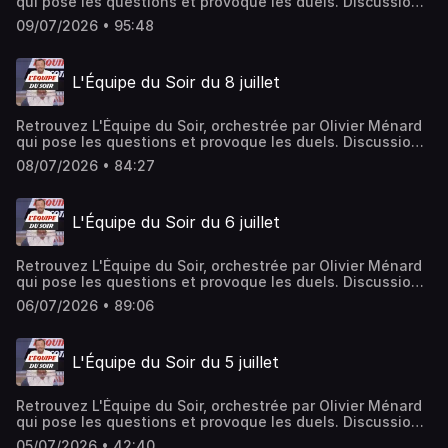
qui pose les questions et provoque les duels. Discussions
ardentes et débats passionnés rythment l'émission, le
09/07/2026 • 95:48
tout avec une savante dose de partis pris et jamais de
langue de bois.Hébergé par Ausha. Visitez
ausha.co/politique-de-confidentialite pour plus
L'Équipe du Soir du 8 juillet
d'informations.
Retrouvez L'Équipe du Soir, orchestrée par Olivier Ménard
qui pose les questions et provoque les duels. Discussions
ardentes et débats passionnés rythment l'émission, le
08/07/2026 • 84:27
tout avec une savante dose de partis pris et jamais de
langue de bois.Hébergé par Ausha. Visitez
ausha.co/politique-de-confidentialite pour plus
L'Équipe du Soir du 6 juillet
d'informations.
Retrouvez L'Équipe du Soir, orchestrée par Olivier Ménard
qui pose les questions et provoque les duels. Discussions
ardentes et débats passionnés rythment l'émission, le
06/07/2026 • 89:06
tout avec une savante dose de partis pris et jamais de
langue de bois.Hébergé par Ausha. Visitez
ausha.co/politique-de-confidentialite pour plus
L'Équipe du Soir du 5 juillet
d'informations.
Retrouvez L'Équipe du Soir, orchestrée par Olivier Ménard
qui pose les questions et provoque les duels. Discussions
ardentes et débats passionnés rythment l'émission, le
05/07/2026 • 42:40