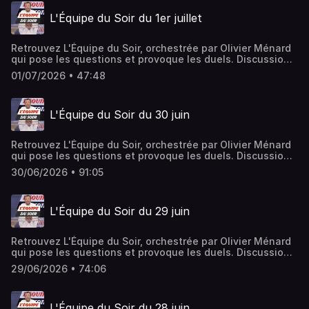
ausha.co/politique-de-confidentialite pour plus
L'Équipe du Soir du 1er juillet
d'informations.
Retrouvez L'Équipe du Soir, orchestrée par Olivier Ménard
qui pose les questions et provoque les duels. Discussions
ardentes et débats passionnés rythment l'émission, le
01/07/2026 • 47:48
tout avec une savante dose de partis pris et jamais de
langue de bois.Hébergé par Ausha. Visitez
ausha.co/politique-de-confidentialite pour plus
L'Équipe du Soir du 30 juin
d'informations.
Retrouvez L'Équipe du Soir, orchestrée par Olivier Ménard
qui pose les questions et provoque les duels. Discussions
ardentes et débats passionnés rythment l'émission, le
30/06/2026 • 91:05
tout avec une savante dose de partis pris et jamais de
langue de bois.Hébergé par Ausha. Visitez
ausha.co/politique-de-confidentialite pour plus
L'Équipe du Soir du 29 juin
d'informations.
Retrouvez L'Équipe du Soir, orchestrée par Olivier Ménard
qui pose les questions et provoque les duels. Discussions
ardentes et débats passionnés rythment l'émission, le
29/06/2026 • 74:06
tout avec une savante dose de partis pris et jamais de
langue de bois.Hébergé par Ausha. Visitez
ausha.co/politique-de-confidentialite pour plus
L'Équipe du Soir du 28 juin
d'informations.