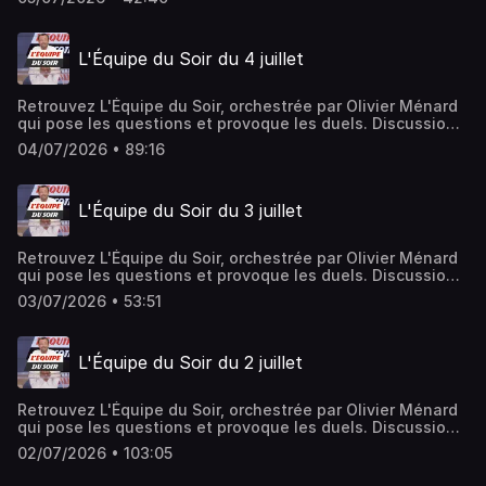
tout avec une savante dose de partis pris et jamais de
langue de bois.Hébergé par Ausha. Visitez
ausha.co/politique-de-confidentialite pour plus
L'Équipe du Soir du 4 juillet
d'informations.
Retrouvez L'Équipe du Soir, orchestrée par Olivier Ménard
qui pose les questions et provoque les duels. Discussions
ardentes et débats passionnés rythment l'émission, le
04/07/2026 • 89:16
tout avec une savante dose de partis pris et jamais de
langue de bois.Hébergé par Ausha. Visitez
ausha.co/politique-de-confidentialite pour plus
L'Équipe du Soir du 3 juillet
d'informations.
Retrouvez L'Équipe du Soir, orchestrée par Olivier Ménard
qui pose les questions et provoque les duels. Discussions
ardentes et débats passionnés rythment l'émission, le
03/07/2026 • 53:51
tout avec une savante dose de partis pris et jamais de
langue de bois.Hébergé par Ausha. Visitez
ausha.co/politique-de-confidentialite pour plus
L'Équipe du Soir du 2 juillet
d'informations.
Retrouvez L'Équipe du Soir, orchestrée par Olivier Ménard
qui pose les questions et provoque les duels. Discussions
ardentes et débats passionnés rythment l'émission, le
02/07/2026 • 103:05
tout avec une savante dose de partis pris et jamais de
langue de bois.Hébergé par Ausha. Visitez