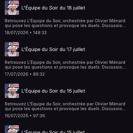
ausha.co/politique-de-confidentialite pour plus
L'Équipe du Soir du 18 juillet
d'informations.
Retrouvez L'Équipe du Soir, orchestrée par Olivier Ménard
qui pose les questions et provoque les duels. Discussions
ardentes et débats passionnés rythment l'émission, le
18/07/2026 • 148:32
tout avec une savante dose de partis pris et jamais de
langue de bois.Hébergé par Ausha. Visitez
ausha.co/politique-de-confidentialite pour plus
L'Équipe du Soir du 17 juillet
d'informations.
Retrouvez L'Équipe du Soir, orchestrée par Olivier Ménard
qui pose les questions et provoque les duels. Discussions
ardentes et débats passionnés rythment l'émission, le
17/07/2026 • 86:32
tout avec une savante dose de partis pris et jamais de
langue de bois.Hébergé par Ausha. Visitez
ausha.co/politique-de-confidentialite pour plus
L'Équipe du Soir du 16 juillet
d'informations.
Retrouvez L'Équipe du Soir, orchestrée par Olivier Ménard
qui pose les questions et provoque les duels. Discussions
ardentes et débats passionnés rythment l'émission, le
16/07/2026 • 97:36
tout avec une savante dose de partis pris et jamais de
langue de bois.Hébergé par Ausha. Visitez
ausha.co/politique-de-confidentialite pour plus
L'Équipe du Soir du 15 juillet
d'informations.