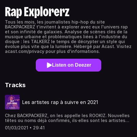
Rap Explorerz
Tous les mois, les journalistes hip-hop du site
BACKPACKERZ t'invitent à explorer avec eux l'univers rap
et son infinité de galaxies. Analyse de scènes clés de la
musique urbaine et problématiques liées à l'industrie du
disque : les TALKERZ le temps de décrypter un style qui
évolue plus vite que la lumière. Hébergé par Acast. Visitez
acast.com/privacy pour plus d'informations.
Listen on Deezer
Tracks
Les artistes rap à suivre en 2021
Chez BACKPACKERZ, on les appelle les ROOKIZ. Nouvelles
têtes ou noms déjà confirmés, ils·elles sont les artistes
sur lesquel·le·s on mise en 2021. Une nouvelle génération,
01/03/2021 • 29:41
qui risque de faire couler l'encre dans les mois à venir. Qui
sont-ils·elles ? Mesdames, messieurs, les paris sont