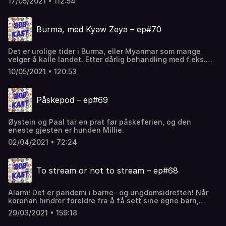
17/05/2021 • 112:54
Burma, med Kyaw Zeya – ep#70
Det er urolige tider i Burma, eller Myanmar som mange
velger å kalle landet. Etter dårlig behandling med f.eks.
fengsling i flere år for å si meninga si i hjemlandet har
10/05/2021 • 120:53
Zeya gjort trønder av seg. Her er vi ikke så strenge og lar
ham få mye taletid om hjemlandet, regimet, kultur og
annet som faller oss inn. Slik det pleier i stua.
Påskepod – ep#69
Øystein og Paal tar en prat før påskeferien, og den
eneste gjesten er hunden Millie.
02/04/2021 • 72:24
To stream or not to stream – ep#68
Alarm! Det er pandemi i barne- og ungdomsidretten! Når
koronan hindrer foreldre fra å få sett sine egne barn,
mister jo engasjerte voksne interesse og motivasjon.
29/03/2021 • 159:18
Vaksinen er å livestreame aktivitetene hjem til mamma og
pappas skjerm! Så hvorfor i all verden grisetaklet Øystein,