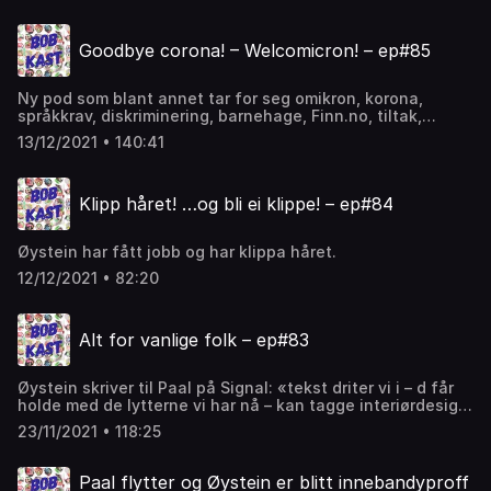
God jul!
Goodbye corona! – Welcomicron! – ep#85
Ny pod som blant annet tar for seg omikron, korona,
språkkrav, diskriminering, barnehage, Finn.no, tiltak,
motivasjon, psykisk helse, psykolog, rus, alkohol, selvmord
13/12/2021 • 140:41
og Annbjørg veganer. Inkludert lucia-pressekonferansen
den 13.desember.
Klipp håret! …og bli ei klippe! – ep#84
Øystein har fått jobb og har klippa håret.
12/12/2021 • 82:20
Alt for vanlige folk – ep#83
Øystein skriver til Paal på Signal: «tekst driter vi i – d får
holde med de lytterne vi har nå – kan tagge interiørdesign
og flyttegods og tips da kanskje»
23/11/2021 • 118:25
Paal flytter og Øystein er blitt innebandyproff