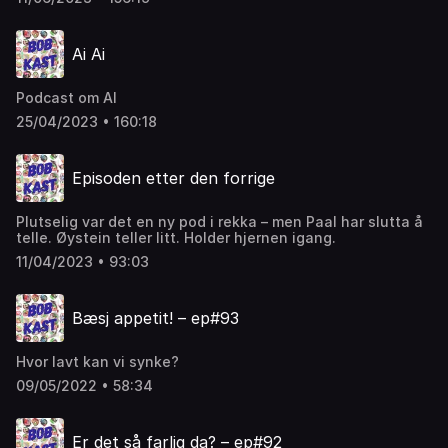
Ai Ai
Podcast om AI
25/04/2023 • 160:18
Episoden etter den forrige
Plutselig var det en ny pod i rekka – men Paal har slutta å
telle. Øystein teller litt. Holder hjernen igang.
11/04/2023 • 93:03
Bæsj appetit! – ep#93
Hvor lavt kan vi synke?
09/05/2022 • 58:34
Er det så farlig da? – ep#92