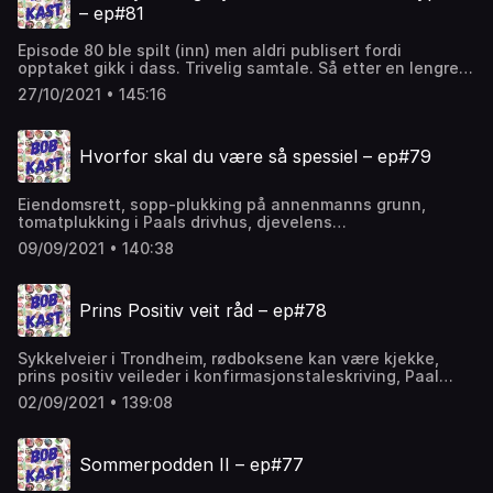
– ep#81
Episode 80 ble spilt (inn) men aldri publisert fordi
opptaket gikk i dass. Trivelig samtale. Så etter en lengre
pause på grunn av Øysteins stadige brudd på
27/10/2021 • 145:16
arbeidsmiljølovens bestemmelser ift arbeidstid, er
Bobkast igang igjen. Paal melder flytting fra Klæbu og har
kortslutta en budrunde og sikra seg sjøgløtt i Trondheim.
Hvorfor skal du være så spessiel – ep#79
Boligen dukka opp på Finn, og autosøkene der
gjennomgås. Dobbelbooking i kalender behandles.
Halloween oversees – og Øystein er blitt proff innen
Eiendomsrett, sopp-plukking på annenmanns grunn,
innebandy. Paal har tatt EKG.
tomatplukking i Paals drivhus, djevelens
venstrehåndsarbeid, ingen dør på skarnes, Øystein tolker
09/09/2021 • 140:38
alle norske serier, fat shaming… og veldig mye mer.
Prins Positiv veit råd – ep#78
Sykkelveier i Trondheim, rødboksene kan være kjekke,
prins positiv veileder i konfirmasjonstaleskriving, Paal
forteller om karrieren som saftblander, Øystein ønsker å
02/09/2021 • 139:08
heve statusen til det å mislykkes, forsikringer er no prakk,
svovelpredikantene i MdG, klimakrise og kommunisme.
Sommerpodden II – ep#77