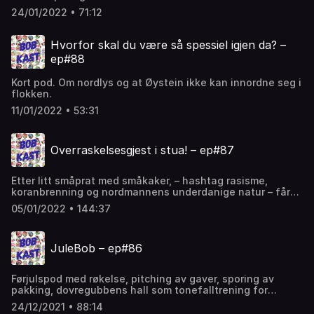
24/01/2022 • 71:12
Hvorfor skal du være så spessiel igjen da? –
ep#88
Kort pod. Om nordlys og at Øystein ikke kan innordne seg i
flokken.
11/01/2022 • 53:31
Overraskelsesgjest i stua! – ep#87
Etter litt småprat med småkaker, – hashtag rasisme,
koranbrenning og nordmannens underdanige natur – får
endelig Paal også en slags gave av Øystein når en gjest
05/01/2022 • 144:37
plutselig tramper inn døra og slår seg ned ved bordet.
Gjesten er nok mer husvarm i stua enn vertene, siden hun
var den som satte den i stand for ca 20 år siden, og som
JuleBob – ep#86
siden har brukt den som base for yrkeslivet sitt. Vi får
høre litt om hvordan yrkesveien gikk fra å være ufaglært
ekstravakt på Hallsetheimen, til å utdanne seg som
Førjulspod med røkelse, pitching av gaver, sporing av
sosionom, gå sin egen vei og kunne følge sine egne ideer
pakking, dovregubbens hall som tonefalltrening for
om hvordan en kan hjelpe og yte omsorg! God lytt – uten
utlendinger, handel på Finn.no, plastisk operasjon, enorme
denne dama hadde det ALDRI blitt noe Bobkast!
24/12/2021 • 88:14
juledekorasjoner på bygg under oppføring og kvotering.