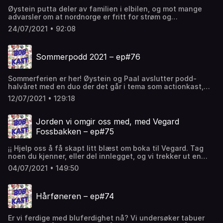
Øystein putta deler av familien i elbilen, og mot mange
advarsler om at nordnorge er fritt for strøm og
ladestasjoner, kjørte han nettopp dit. Etter 80 mil sa det
24/07/2021 • 92:08
stopp, men heldigvis var det akkurat der Paal ferierer på
hytta si. Dermed ble det ei lita uke med to familier tett i
tett, store krangler og enda større fisk. Du skal være
Sommerpodd 2021 – ep#76
forsiktig med å blande folks uvaner over tid…
Sommerferien er her! Øystein og Paal avslutter podd-
halvåret med en duo der det går i tema som actionkast,
trekning av konkurranse, avduking av bobkast-
12/07/2021 • 129:18
merchandise, lobotomi, buddhisme, jantelov og
bålbrenning på svaberg.
Jorden vi omgir oss med, med Vegard
Fossbakken – ep#75
¡¡ Hjelp oss å få skapt litt blæst om boka til Vegard. Tag
noen du kjenner, eller del innlegget, og vi trekker ut en
vinner som får boka !! Vegard Fossbakken er ingeniøren
04/07/2021 • 149:50
som aldri slutta helt å tegne og male for å uttrykke mer
enn matematikk. Nå har han bygd ei bro fra bilder til tekst
og laga seg ei slags skapelsesberetning, – intet mindre!
Hårføneren – ep#74
Eller ei billedbok med lyriske tekster, som forlaget har
bedt han si. Vi får prata litt om boka, kunsten, livet og
hytta, men kanskje ennå mere om alt det andre som omgir
Er vi ferdige med bluferdighet nå? Vi undersøker tabuer
og opptar oss – som ei ung jentes som ikke likte at skolen