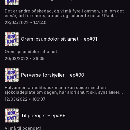
Det er andre påskedag, og vi må fyre i ommen, sjøl om det
er vår, tid for shorts, utepils og solbrente neser! Paal
kjenner på gleden ved å kommet seg bort Klæbu og til
23/04/2022 • 141:40
Trondheims mer kystnære strøk, men lar seg nok en gang
krenke av bålbrenning på berg. Folk i Sverige brenner biler
når de blir krenka, men hadde det kanskje hjulpet med
Orem ipsumdolor sit amet – ep#91
bålpanne?
Orem ipsumdolor sit amet
20/03/2022 • 88:05
Perverse forskjeller – ep#90
Halvannen antielitistisk mann kan spise minst en
sjokoladeplate om dagen, har aldri smurt ski, syns lærere
tjener mer enn nok og de trenger ikke hytte. Men de har
12/03/2022 • 106:07
en helvetes til jobb.
Til poenget – ep#89
Vi må til poenget!