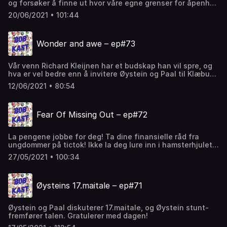
og forsøker å finne ut hvor våre egne grenser for åpenhet
premierte gode karakterer, om vi kan droppe munnbindet
og skjemsel egentlig går.
nå, og hva hatefulle ytringer egentlig er.
20/06/2021 • 101:44
Wonder and awe – ep#73
Vår venn Richard Kleijnen har et budskap han vil spre, og
hva er vel bedre enn å invitere Øystein og Paal til Klæbu
sjokoladefabrikk? De rigger opp både mikrofoner og
12/06/2021 • 80:54
kamera – og praten går både på engelsk, norsk og
god blanding.
Fear Of Missing Out – ep#72
La pengene jobbe for deg! Ta dine finansielle råd fra
ungdommer på tictok! Ikke la deg lure inn i hamsterhjulet
med «åtte til fire»-jobb, og møkk under neglene kan noen
27/05/2021 • 100:34
andre ha!
Øysteins 17.maitale – ep#71
Øystein og Paal diskuterer 17.maitale, og Øystein stunt-
fremfører talen. Gratulerer med dagen!