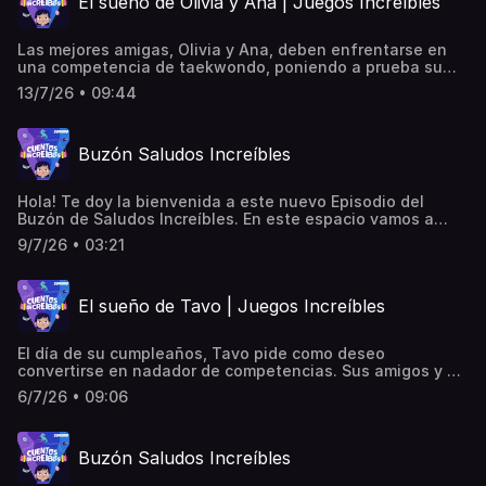
El sueño de Olivia y Ana | Juegos Increíbles
propia voz… ¡Hasta muy pronto!
Las mejores amigas, Olivia y Ana, deben enfrentarse en
una competencia de taekwondo, poniendo a prueba su
gran amistad. ¿Quién ganará?
13/7/26 • 09:44
Buzón Saludos Increíbles
Hola! Te doy la bienvenida a este nuevo Episodio del
Buzón de Saludos Increíbles. En este espacio vamos a
escuchar algunos de los saludos que me han mandado de
9/7/26 • 03:21
manera al azar. Atención que podrías escuchar el tuyo. Si
aun no has mandado el tuyo, entra a
cuentosincreibles.com y escucha, conmigo, la magia de tu
El sueño de Tavo | Juegos Increíbles
propia voz… ¡Hasta muy pronto!
El día de su cumpleaños, Tavo pide como deseo
convertirse en nadador de competencias. Sus amigos y el
pueblo entero le ayudan a lograr su deseo.
6/7/26 • 09:06
Buzón Saludos Increíbles