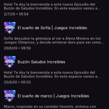
Hola! Te doy la bienvenida a este nuevo Episodio del
Buzón de Saludos Increíbles. En este espacio vamos a
escuchar algunos de los saludos que me han mandado de
2/7/26 • 05:54
manera al azar. Atención que podrías escuchar el tuyo. Si
aun no has mandado el tuyo, entra a
cuentosincreibles.com y escucha, conmigo, la magia de tu
El sueño de Sofía | Juegos Increíbles
propia voz… ¡Hasta muy pronto!
Sofía descubre la gimnasia al ver a Alexa Moreno en los
Juegos Olímpicos, y decide entrenar duro para ser como
ella.
29/6/26 • 08:59
Buzón Saludos Increíbles
Hola! Te doy la bienvenida a este nuevo Episodio del
Buzón de Saludos Increíbles. En este espacio vamos a
escuchar algunos de los saludos que me han mandado de
25/6/26 • 06:03
manera al azar. Atención que podrías escuchar el tuyo. Si
aun no has mandado el tuyo, entra a
cuentosincreibles.com y escucha, conmigo, la magia de tu
El sueño de marco | Juegos Increíbles
propia voz… ¡Hasta muy pronto!
Marco, inspirado en su corredor favorito, entrena con