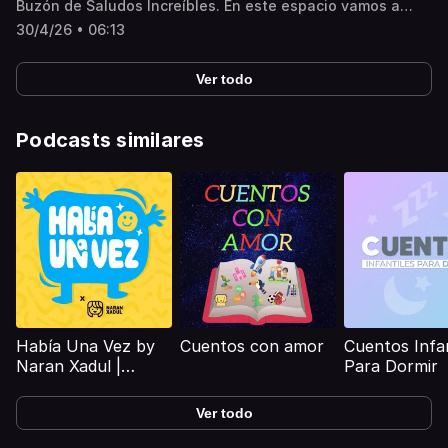
Buzón de Saludos Increíbles. En este espacio vamos a
escuchar algunos de los saludos que me han mandado de
30/4/26 • 06:13
manera al azar. Atención que podrías escuchar el tuyo. Si
aun no has mandado el tuyo, entra a
cuentosincreibles.com y escucha, conmigo, la magia de tu
Ver todo
propia voz… ¡Hasta muy pronto!
Podcasts similares
Había Una Vez by
Cuentos con amor
Cuentos Infan
Naran Xadul |
Para Dormir
Cuentos Infantiles
Ver todo