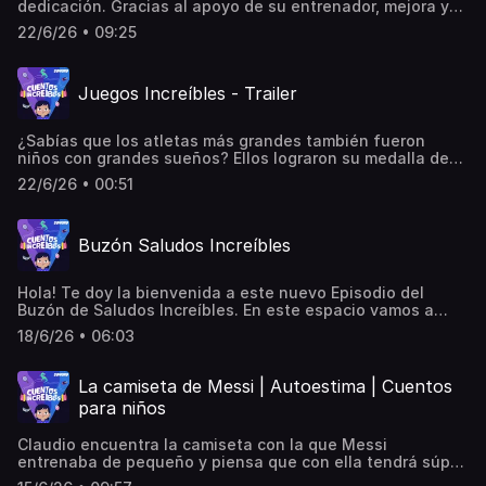
dedicación. Gracias al apoyo de su entrenador, mejora y
gana su primera carrera.
22/6/26 • 09:25
Juegos Increíbles - Trailer
¿Sabías que los atletas más grandes también fueron
niños con grandes sueños? Ellos lograron su medalla de
oro con disciplina y determinación. Acompáñanos en la
22/6/26 • 00:51
serie de Juegos Increíbles para escuchar cómo estos
deportistas inspiran a los niños a alcanzar sus metas. No
importa qué tan difícil parezca, si lo sueñas, lo puedes
Buzón Saludos Increíbles
lograr. Escucha los episodios especiales de Juegos
Increíbles en Cuentos Increíbles, disponible en cualquier
plataforma de podcast.
Hola! Te doy la bienvenida a este nuevo Episodio del
Buzón de Saludos Increíbles. En este espacio vamos a
escuchar algunos de los saludos que me han mandado de
18/6/26 • 06:03
manera al azar. Atención que podrías escuchar el tuyo. Si
aun no has mandado el tuyo, entra a
cuentosincreibles.com y escucha, conmigo, la magia de tu
La camiseta de Messi | Autoestima | Cuentos
propia voz… ¡Hasta muy pronto!
para niños
Claudio encuentra la camiseta con la que Messi
entrenaba de pequeño y piensa que con ella tendrá súper
poderes para jugar fútbol.