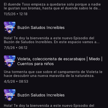
El duende Toso empieza a quedarse solo porque a nadie
le gustan sus bromas, hasta que el duende sabio le da
una gran lección.
11/5/26 • 12:18
Buzón Saludos Increíbles
Hola! Te doy la bienvenida a este nuevo Episodio del
Buzón de Saludos Increíbles. En este espacio vamos a
escuchar algunos de los saludos que me han mandado de
7/5/26 • 06:12
manera al azar. Atención que podrías escuchar el tuyo. Si
aun no has mandado el tuyo, entra a
cuentosincreibles.com y escucha, conmigo, la magia de tu
Violeta, coleccionista de escarabajos | Miedo |
propia voz… ¡Hasta muy pronto!
Cuentos para niños
Una tormenta que cae sobre el campamento de Violeta le
hace descubrir una nueva maravilla de la naturaleza.
4/5/26 • 08:53
Buzón Saludos Increíbles
Hola! Te doy la bienvenida a este nuevo Episodio del