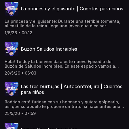
cuentosincreibles.com y escucha, conmigo, la magia de tu
La princesa y el guisante | Cuentos para niños
propia voz… ¡Hasta muy pronto!
La princesa y el guisante: Durante una terrible tormenta,
al castillo de la reina llega una joven que dice ser
princesa, pero la reina no le cree y le pone una prueba
1/6/26 • 09:12
para descubrir la verdad.
Buzón Saludos Increíbles
Hola! Te doy la bienvenida a este nuevo Episodio del
Buzón de Saludos Increíbles. En este espacio vamos a
escuchar algunos de los saludos que me han mandado de
28/5/26 • 06:03
manera al azar. Atención que podrías escuchar el tuyo. Si
aun no has mandado el tuyo, entra a
cuentosincreibles.com y escucha, conmigo, la magia de tu
Las tres burbujas | Autocontrol, ira | Cuentos
propia voz… ¡Hasta muy pronto!
para niños
Rodrigo está furioso con su hermano y quiere golpearlo,
así que su abuelo le propone un trato: si hace antes unas
burbujas, le permitirá hacerlo. Gracias a que están hechas
25/5/26 • 07:59
con un aro mágico, las burbujas cambiarán todo.