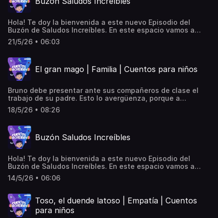
Buzón Saludos Increíbles
Hola! Te doy la bienvenida a este nuevo Episodio del
Buzón de Saludos Increíbles. En este espacio vamos a
escuchar algunos de los saludos que me han mandado de
21/5/26 • 06:03
manera al azar. Atención que podrías escuchar el tuyo. Si
aun no has mandado el tuyo, entra a
cuentosincreibles.com y escucha, conmigo, la magia de tu
El gran mago | Familia | Cuentos para niños
propia voz… ¡Hasta muy pronto!
Bruno debe presentar ante sus compañeros de clase el
trabajo de su padre. Esto lo avergüenza, porque a
diferencia de los papás de sus amigos, el suyo no es
18/5/26 • 08:26
doctor y tampoco arquitecto: es un mago. Buscando una
solución para su presentación en el colegio, Bruno vivirá
una mágica aventura, en la que descubrirá y entenderá lo
Buzón Saludos Increíbles
valioso que es el trabajo de su papá.
Hola! Te doy la bienvenida a este nuevo Episodio del
Buzón de Saludos Increíbles. En este espacio vamos a
escuchar algunos de los saludos que me han mandado de
14/5/26 • 06:06
manera al azar. Atención que podrías escuchar el tuyo. Si
aun no has mandado el tuyo, entra a
cuentosincreibles.com y escucha, conmigo, la magia de tu
Toso, el duende latoso | Empatía | Cuentos
propia voz… ¡Hasta muy pronto!
para niños