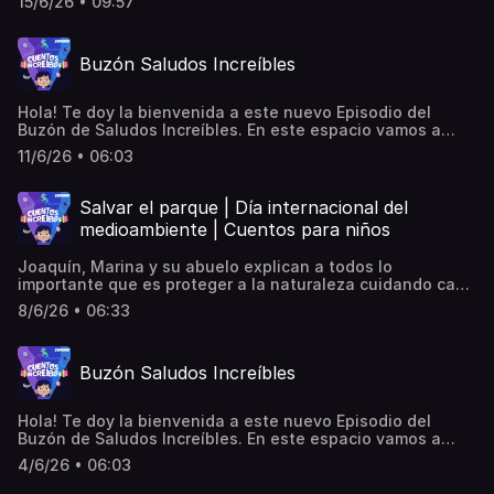
15/6/26 • 09:57
Buzón Saludos Increíbles
Hola! Te doy la bienvenida a este nuevo Episodio del
Buzón de Saludos Increíbles. En este espacio vamos a
escuchar algunos de los saludos que me han mandado de
11/6/26 • 06:03
manera al azar. Atención que podrías escuchar el tuyo. Si
aun no has mandado el tuyo, entra a
cuentosincreibles.com y escucha, conmigo, la magia de tu
Salvar el parque | Día internacional del
propia voz… ¡Hasta muy pronto!
medioambiente | Cuentos para niños
Joaquín, Marina y su abuelo explican a todos lo
importante que es proteger a la naturaleza cuidando cada
rincón del planeta.
8/6/26 • 06:33
Buzón Saludos Increíbles
Hola! Te doy la bienvenida a este nuevo Episodio del
Buzón de Saludos Increíbles. En este espacio vamos a
escuchar algunos de los saludos que me han mandado de
4/6/26 • 06:03
manera al azar. Atención que podrías escuchar el tuyo. Si
aun no has mandado el tuyo, entra a