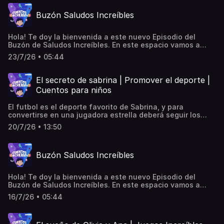
Buzón Saludos Increíbles
Hola! Te doy la bienvenida a este nuevo Episodio del
Buzón de Saludos Increíbles. En este espacio vamos a
escuchar algunos de los saludos que me han mandado de
23/7/26 • 05:44
manera al azar. Atención que podrías escuchar el tuyo. Si
aun no has mandado el tuyo, entra a
cuentosincreibles.com y escucha, conmigo, la magia de tu
El secreto de sabrina | Promover el deporte |
propia voz… ¡Hasta muy pronto!
Cuentos para niños
El futbol es el deporte favorito de Sabrina, y para
convertirse en una jugadora estrella deberá seguir los
consejos que le da un ser que solo ella puede escuchar.
20/7/26 • 13:50
Buzón Saludos Increíbles
Hola! Te doy la bienvenida a este nuevo Episodio del
Buzón de Saludos Increíbles. En este espacio vamos a
escuchar algunos de los saludos que me han mandado de
16/7/26 • 05:44
manera al azar. Atención que podrías escuchar el tuyo. Si
aun no has mandado el tuyo, entra a
cuentosincreibles.com y escucha, conmigo, la magia de tu