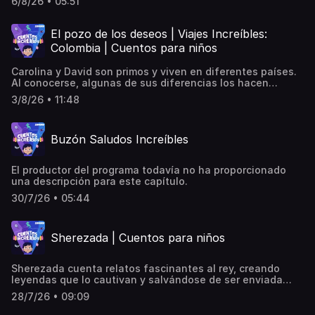
6/8/26 • 05:51
manera al azar. Manda tu saludo:
https://cuentosincreibles.com/saludos-increibles/
El pozo de los deseos | Viajes Increíbles:
Colombia | Cuentos para niños
Carolina y David son primos y viven en diferentes países.
Al conocerse, algunas de sus diferencias los hacen
discutir poniendo en riesgo el deseo que pidieron al pozo
3/8/26 • 11:48
de los deseos.
Buzón Saludos Increíbles
El productor del programa todavía no ha proporcionado
una descripción para este capítulo.
30/7/26 • 05:44
Sherezada | Cuentos para niños
Sherezada cuenta relatos fascinantes al rey, creando
leyendas que lo cautivan y salvándose de ser enviada
lejos del reino.
28/7/26 • 09:09