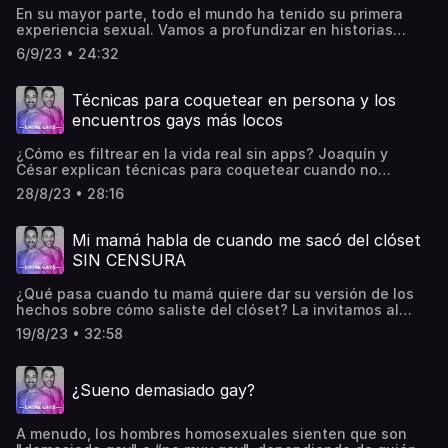
supporter de este podcast:
En su mayor parte, todo el mundo ha tenido su primera
https://www.spreaker.com/podcast/entre-gays-
experiencia sexual. Vamos a profundizar en historias
-4767412/support.
personales y de usuarios de su primera vez. ¿Fue bueno?
6/9/23 • 24:32
¿Malo? ¿Es lo que esperabas?➡️Síguenos en Instagram:
@Entre_gays✅ Visita nuestra web: www.entregays.net😈
Instagram: @cesarsalza @joaquinbena📺 Míranos en
Técnicas para coquetear en persona y los
YouTubeConviértete en un supporter de este podcast:
encuentros gays más locos
https://www.spreaker.com/podcast/entre-gays-
-4767412/support.
¿Cómo es filtrear en la vida real sin apps? Joaquín y
César explican técnicas para coquetear cuando no
utilizas redes sociales. Respondemos preguntas de
28/8/23 • 28:16
Instagram y damos consejos para las personas más
reservadas que no saben cómo iniciar una conversación
con su futuro amor.➡️Síguenos en Instagram:
Mi mamá habla de cuando me sacó del clóset
@Entre_gays✅ Visita nuestra web: www.entregays.net😈
SIN CENSURA
Instagram: @cesarsalza @joaquinbena📺 Míranos en
YouTubeConviértete en un supporter de este podcast:
¿Qué pasa cuando tu mamá quiere dar su versión de los
https://www.spreaker.com/podcast/entre-gays-
hechos sobre cómo saliste del clóset? La invitamos al
-4767412/support.
podcast. Lucero da su versión de cómo fue para ella
19/8/23 • 32:58
enterarse de que tenía un hijo gay como mamá mexicana
y católica.➡️Síguenos en Instagram: @Entre_gays✅ Visita
nuestra web: www.entregays.net😈 Instagram:
¿Sueno demasiado gay?
@cesarsalza @joaquinbena📺 Míranos en YouTube
Conviértete en un supporter de este podcast:
https://www.spreaker.com/podcast/entre-gays-
A menudo, los hombres homosexuales sienten que son
-4767412/support.