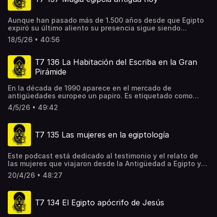
incluyo referencias curiosas al mito de la maldición
contadas por el hijo de Lord Carnarvon, protagonista de
Aunque han pasado más de 1.500 años desde que Egipto
muchos de los momentos vividos en aquella época hace
expiró su último aliento su presencia sigue siendo
casi 100 años junto a su padre y Howard Carter.
constante en el pensamiento moderno. Algunos creen que
18/5/26 • 40:56
sus objetos, las tumbas o los templos están cargados de
energía que personajes como el millonario Elon Musk o
músicos como Jean-Michel Jarre han intentado utilizar
T7 136 La Habitación del Escriba en la Gran
para fines inefables. Es una historia que hunde sus raíces
Pirámide
en el inconsciente más profundo del ser humano y, no hay
que negarlo, en la ignorancia y la necedad de algunos.
En la década de 1990 aparece en el mercado de
antigüedades europeo un papiro. Es etiquetado como
8.27.70. Lo que cuenta es increíble. Existe una habitación
4/5/26 • 49:42
bajo la Cámara del Sarcófago en la Gran Pirámide. Es la
llamada Habitación del Escriba y está llena de textos.
Escucha aquí por primera vez esta historia ocultada y
T7 135 Las mujeres en la egiptología
desconocida.
Este podcast está dedicado al testimonio y el relato de
las mujeres que viajaron desde la Antigüedad a Egipto y
hemos conservado testimonio directo o indirecto de ello.
20/4/26 • 48:27
No es un episodio sobre reinas o nobles del antiguo
Egipto sino de los diarios o cartas de aquellas mujeres
quienes especialmente desde época cristiana y sobre
T7 134 El Egipto apócrifo de Jesús
todo desde el siglo XIX, nos han contado cómo era ese
antiguo Egipto desde sus propios ojos. Por aquí desfilan