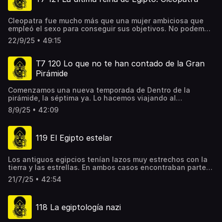
demuestra una vez más, la solidez de los pensamientos
egipcios en su cultura.
Cleopatra fue mucho más que una mujer ambiciosa que
empleó el sexo para conseguir sus objetivos. No podemos
reducir a algo tan frívolo la inteligencia, la cultura y la
22/9/25 • 49:15
sofisticación de una de las reinas más importantes de la
historia. En este nuevo episodio nos adentramos en
detalles desconocidos de su biografía que seguro te van
T7 120 Lo que no te han contado de la Gran
a sorprender huyendo de lo que contaron sus enemigos.
Pirámide
Comenzamos una nueva temporada de Dentro de la
pirámide, la séptima ya. Lo hacemos viajando al
monumento más majestuoso que hay en Egipto, la Gran
8/9/25 • 42:09
Pirámide. Mucho es lo que se ha dicho de ella en los
últimos 100 años, aunque el interés suscitado entre
viajeros y curiosos, como hemos visto en otros podcasts,
119 El Egipto estelar
se remonta a varios siglos atrás. En esta ocasión vamos a
hablar de algunos secretos que seguro desconocías y de
la polémica que suscitó en 2013 el asalto al monumento
Los antiguos egipcios tenían lazos muy estrechos con la
de un aficionado a la arqueología, el alemán Dominique
tierra y las estrellas. En ambos casos encontraban partes
Goerlitz. .
del todo que rodeaba sus vidas. En los textos de las
21/7/25 • 42:54
pirámides encontramos cómo sus dioses venían de las
estrellas y que allí acabarían los reyes para fundirse con
sus ancestros. Las modernas técnicas de investigación
118 La egiptología nazi
han explicado dónde nacen estas ideas tan insólitas y
cómo pudieron llegar a estas conclusiones que aún hoy