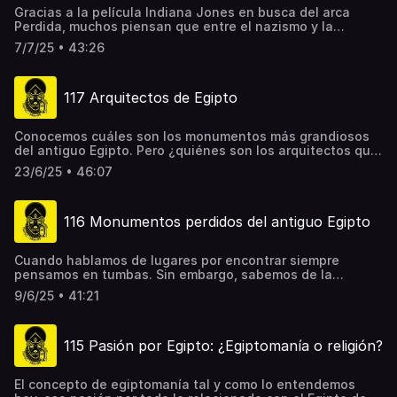
generan un gran debate entre los investigadores..
Gracias a la película Indiana Jones en busca del arca
Perdida, muchos piensan que entre el nazismo y la
arqueología egipcias hubo estrechos lazos. Sin embargo,
7/7/25 • 43:26
no existió nada de eso. Sin embargo, el vínculo entre
algunos arqueólogos y escritores y el nazismo es grande.
Seguro que lo que descubres en este podcast te va a
117 Arquitectos de Egipto
sorprender.
Conocemos cuáles son los monumentos más grandiosos
del antiguo Egipto. Pero ¿quiénes son los arquitectos que
se esconden detrás de ellos? ¿Conocemos sus nombres?
23/6/25 • 46:07
¿Legaron alguna huella de su trabajo en forma de planos?
En este nuevo podcast descubrirás algunos nombres y
hallazgos que te van a sorprender y te harán cambiar la
116 Monumentos perdidos del antiguo Egipto
idea que tenías de las grandes construcciones del Egipto
faraónico.
Cuando hablamos de lugares por encontrar siempre
pensamos en tumbas. Sin embargo, sabemos de la
ausencia de monumentos, palacios e incluso ciudades
9/6/25 • 41:21
que son mencionadas en las fuentes y no sabemos dónde
estaban. Aquí hablamos, entre otros, del Faro de
Alejandría, la segunda Esfinge de Gizeh o el misterioso
115 Pasión por Egipto: ¿Egiptomanía o religión?
Laberinto de Hawara..
El concepto de egiptomanía tal y como lo entendemos