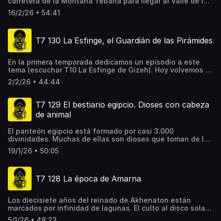
carretera de la Montaña Tebana para llegar al Valle de los
Reyes. Allí descubrimos todas las novedades que se han
16/2/26 • 54:41
producido en los últimos años en esta necrópolis y
entramos en una de la tumbas más icónicas pero menos
visitadas, la del faraón Tutmosis IV, el mismo que dejó
T7 130 La Esfinge, el Guardián de las Pirámides
constancia de su aventura a los pies de la Esfinge en una
estela que hoy vemos entre las patas de este animal en
Gizeh.
En la primera temporada dedicamos un episodio a este
tema (escuchar T10 La Esfinge de Gizeh). Hoy volvemos a
la meseta de las pirámides para abordar tres grandes
2/2/26 • 44:44
problemas relacionados con este monumento: su
cronología, a quién representa y qué es lo que simboliza.
Los hallazgos publicados en los últimos años hacen poner
T7 129 El bestiario egipcio. Dioses con cabeza
en duda muchos de los argumentos que estaban
de animal
consolidados en relación al Guardián de las Pirámides.
El panteón egipcio está formado por casi 3.000
divinidades. Muchas de ellas son dioses que toman de la
naturaleza los rasgos de varios animales como halcones,
19/1/26 • 50:05
babuinos, cocodrilos, chacales, etc. ¿Cuál es la razón por
la que los egipcios "animalizaron" su panteón? ¿Dónde
está su misterioso origen?
T7 128 La época de Amarna
Los diecisiete años del reinado de Akhenaton están
marcados por infinidad de lagunas. El culto al disco solar
de Atón, la figura de la misteriosa Nefertiti, la evolución
5/1/26 • 48:23