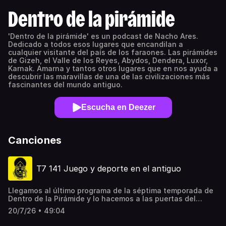
Dentro de la pirámide
'Dentro de la pirámide' es un podcast de Nacho Ares.
Dedicado a todos esos lugares que encandilan a
cualquier visitante del país de los faraones. Las pirámides
de Gizeh, el Valle de los Reyes, Abydos, Dendera, Luxor,
Karnak. Amarna y tantos otros lugares que en nos ayuda a
descubrir las maravillas de una de las civilizaciones más
fascinantes del mundo antiguo.
Escucha en Deezer
Canciones
T7 141 Juego y deporte en el antiguo
Llegamos al último programa de la séptima temporada de
Dentro de la Pirámide y lo hacemos a las puertas del
verano hablando de juegos y deportes. Desde las
20/7/26 • 49:04
primeras dinastías conservamos textos en donde se nos
habla de la preparación de los soldados para la guerra por