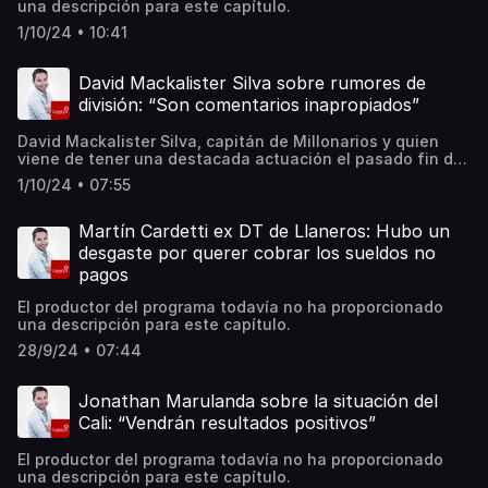
una descripción para este capítulo.
1/10/24 • 10:41
David Mackalister Silva sobre rumores de
división: “Son comentarios inapropiados”
David Mackalister Silva, capitán de Millonarios y quien
viene de tener una destacada actuación el pasado fin de
semana en el juego ante Envigado, donde fue elegido
1/10/24 • 07:55
como la figura del encuentro, dialogó con El Alargue de
Caracol Radio. El capitán se refirió a la actualidad del
equipo, el rendimiento de algunos jugadores y habló de
Martín Cardetti ex DT de Llaneros: Hubo un
los rumores de una supuesta división al interior del grupo.
desgaste por querer cobrar los sueldos no
pagos
El productor del programa todavía no ha proporcionado
una descripción para este capítulo.
28/9/24 • 07:44
Jonathan Marulanda sobre la situación del
Cali: “Vendrán resultados positivos”
El productor del programa todavía no ha proporcionado
una descripción para este capítulo.