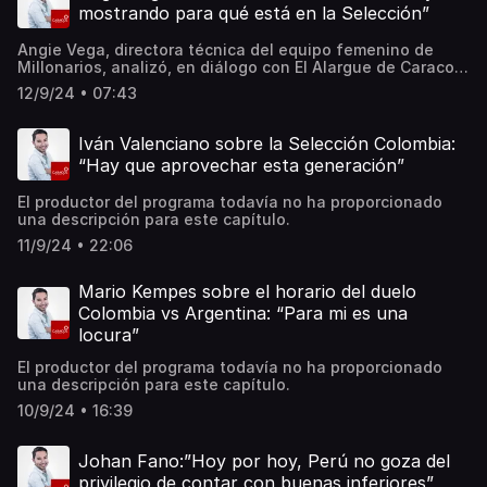
mostrando para qué está en la Selección”
Angie Vega, directora técnica del equipo femenino de
Millonarios, analizó, en diálogo con El Alargue de Caracol
Radio, el desempeño de la Selección Colombia femenina
12/9/24 • 07:43
en el Mundial Sub-20 que se desarrolla en el país. Angie
habló del triunfo 1-0 sobre Corea del Sur, qué mejorar para
los cuartos de final y elogió a Linda Caicedo.
Iván Valenciano sobre la Selección Colombia:
“Hay que aprovechar esta generación”
El productor del programa todavía no ha proporcionado
una descripción para este capítulo.
11/9/24 • 22:06
Mario Kempes sobre el horario del duelo
Colombia vs Argentina: “Para mi es una
locura”
El productor del programa todavía no ha proporcionado
una descripción para este capítulo.
10/9/24 • 16:39
Johan Fano:”Hoy por hoy, Perú no goza del
privilegio de contar con buenas inferiores”