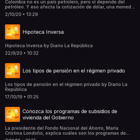
Colombia no es un país petrolero, pero sí depende del
petróleo. Y eso afecta la cotización de dólar, una moneda
que llegó a máximos durante 2020. Sin embargo, la venta
2/10/20 • 13:29
de crudo no es lo único que la mueve pues desde un
préstamo del FMI hasta las elecciones en Estados Unidos
lo pueden afectar.
Hipoteca Inversa
Hipoteca Inversa by Diario La República
22/9/20 • 10:32
Los tipos de pensión en el régimen privado
Los tipos de pensión en el régimen privado by Diario La
República
17/10/19 • 01:25
Conozca los programas de subsidios de
vivienda del Gobierno
La presidente del Fondo Nacional del Ahorro, María
Cristina Londoño, explica cuáles son los programas de
subsidio de vivienda que tiene actualmente el Gobierno y