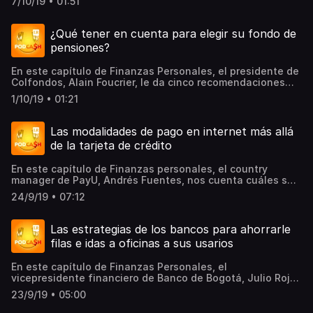
7/10/19 • 01:51
le dice algunas de las claves que debe tener en cuenta
para acceder a ellos.
¿Qué tener en cuenta para elegir su fondo de
pensiones?
En este capítulo de Finanzas Personales, el presidente de
Colfondos, Alain Foucrier, le da cinco recomendaciones
clave para que sepa qué tener en cuenta a la hora de
1/10/19 • 01:21
elegir su fondo privado de pensiones.
Las modalidades de pago en internet más allá
de la tarjeta de crédito
En este capítulo de Finanzas personales, el country
manager de PayU, Andrés Fuentes, nos cuenta cuáles son
las maneras para pagar sus compras por internet, y dice
24/9/19 • 07:12
que es un mito que se necesite una tarjeta de crédito
para hacer compras online.
Las estrategias de los bancos para ahorrarle
filas e idas a oficinas a sus usarios
En este capítulo de Finanzas Personales, el
vicepresidente financiero de Banco de Bogotá, Julio Rojas
Sarmiento, le explica algunas de las estrategias de los
23/9/19 • 05:00
bancos para ser más digitales y más amigables con los
usuarios.