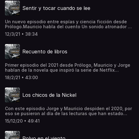
su novela La vida mentirosa de los adultos. Además una
Sentir y tocar cuando se lee
invitada sorpresa en este episodio.See
omnystudio.com/listener for privacy information.
Un nuevo episodio entre espías y ciencia ficción desde
Prólogo.Mauricio habla del cuento Un sonido atronador de
Ray Bradbury y del terror en Los peligros de fumar en la
12/3/21 • 38:34
cama de Mariana Enríquez. Por su parte Jorge llega con
sus impresiones de la novela Washington Square escrita
por Henry James. Además una conversación sobre los
Recuento de libros
personajes planos en la literatura.See
omnystudio.com/listener for privacy information.
Primer episodio del 2021 desde Prólogo, Mauricio y Jorge
hablan de la novela que inspiró la serie de Netflix
Gambito de Dama.See omnystudio.com/listener for privacy
18/2/21 • 43:00
information.
Los chicos de la Nickel
Con este episodio Jorge y Mauricio despiden el 2020, por
eso se pusieron al día de las lecturas que han estado
adelantando en este fin de año.See
15/12/20 • 49:41
omnystudio.com/listener for privacy information.
Polvo en el viento