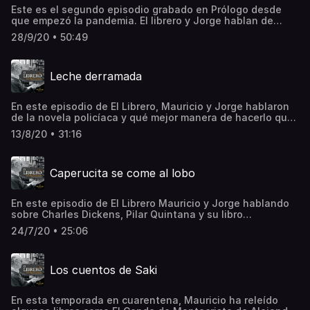
Este es el segundo episodio grabado en Prólogo desde
que empezó la pandemia. El librero y Jorge hablan de
Ferdinand Von Schirach y también sobre Bandi, un escritor
28/9/20 • 50:49
norcoreano que bajo este seudónimo escribió varios
cuentos denunciando el horror del régimen de los Kim.See
omnystudio.com/listener for privacy information.
Leche derramada
En este episodio de El Librero, Mauricio y Jorge hablaron
de la novela policíaca y qué mejor manera de hacerlo que
mencionando a Raymond Chandler y su inolvidable
13/8/20 • 31:16
personaje Philip Marlowe.También hablaron sobre
Georges Simenon y sobre Chico Buarque y su tierna y
conmovedora novela Leche derramada.See
Caperucita se come al lobo
omnystudio.com/listener for privacy information.
En este episodio de El Librero Mauricio y Jorge hablando
sobre Charles Dickens, Pilar Quintana y su libro
Caperucita se come al lobo, también de Raymond
24/7/20 • 25:06
Chandler y el personaje de su novela policiaca Philip
Marlowe y con motivo de su muerte hablaron sobre el
escritor Juan Marsé.See omnystudio.com/listener for
Los cuentos de Saki
privacy information.
En esta temporada en cuarentena, Mauricio ha releído