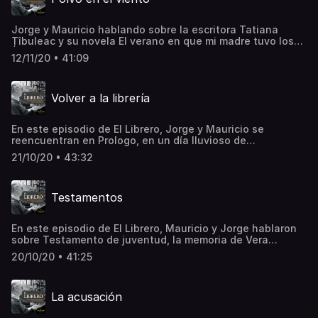
Jorge y Mauricio hablando sobre la escritora Tatiana
Țîbuleac y su novela El verano en que mi madre tuvo los
ojos verdes. También hablan sobre el escritor cubano
12/11/20 • 41:09
Leonardo Padura y su libro Polvo en el viento, y por
supuesto no podía faltar el un autor colombiano, en ese
episodio le tocó a Tomás González.See
Volver a la librería
omnystudio.com/listener for privacy information.
En este episodio de El Librero, Jorge y Mauricio se
reencuentran en Prologo, en un día lluvioso de
septiembre. De nuevo hablan de novela policiaca, en este
21/10/20 • 43:32
caso sobre 1973 de Niklas Natt och Dag, también
comentan acerca de Crimen y castigo de Fiódor
Dostoyevski y se ponen al día con las novedades que han
Testamentos
llegado a la librería durante esta cuarentena.See
omnystudio.com/listener for privacy information.
En este episodio de El Librero, Mauricio y Jorge hablaron
sobre Testamento de juventud, la memoria de Vera
Brittain sobre su experiencia como enfermera durante la
20/10/20 • 41:25
Primera Guerra Mundial. También hablan sobre
Frankenstein en Bagdad de Ahmed Saadawi e incluso
hablaron sobre literatura colombiana, más exactamente
La acusación
sobre Las estrellas son negras de Arnoldo Palacios.See
omnystudio.com/listener for privacy information.