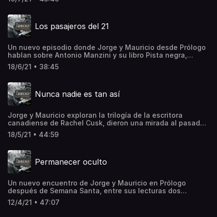
cuentos de ciencia ficción escrito por Ted Chiang y
también charlaron sobre una de las obras de Gabriel
García Márquez.See omnystudio.com/listener for privacy
Los pasajeros del 21
information.
Un nuevo episodio donde Jorge y Mauricio desde Prólogo
hablan sobre Antonio Manzini y su libro Pista negra,
también sobre La anomalía, novela del escritor francés
18/6/21 • 38:45
Hervé Le Tellier, del español Javier Cercas y su reciente
publicación Independencia, además de los cuentos de
Denis Johnson.See omnystudio.com/listener for privacy
Nunca nadie es tan así
information.
Jorge y Mauricio exploran la trilogía de la escritora
canadiense de Rachel Cusk, dieron una mirada al pasado
para reseñar El pretendiente americano de Marck Twain,
18/5/21 • 44:59
además de los relatos de la guerra civil española Manuel
Chaves Nogales.See omnystudio.com/listener for privacy
information.
Permanecer oculto
Un nuevo encuentro de Jorge y Mauricio en Prólogo
después de Semana Santa, entre sus lecturas dos
escritoras argentinas Aurora Venturini con su libro Las
12/4/21 • 47:07
primas y Agustina Bazterrica y su Cadaver
Exquisito.También las impresiones sobre Elena Ferrante y