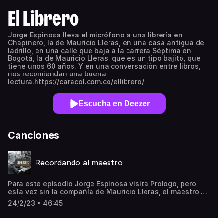
El Librero
Jorge Espinosa lleva el micrófono a una librería en
Chapinero, la de Mauricio Lleras, en una casa antigua de
ladrillo, en una calle que baja a la carrera Séptima en
Bogotá, la de Mauricio Lleras, que es un tipo bajito, que
tiene unos 60 años. Y en una conversación entre libros,
nos recomiendan una buena
lectura.https://caracol.com.co/ellibrero/
Escucha en Deezer
Canciones
Recordando al maestro
Para este episodio Jorge Espinosa visita Prologo, pero
esta vez sin la compañía de Mauricio Lleras, el maestro de
los libros.Honramos la vida y obra de Mauricio Lleras,
24/2/23 • 46:45
fundador de Prólogo: Queremos recordar su dedicación y
amor por los libros. Haz clic aquí para descubrir más sobre