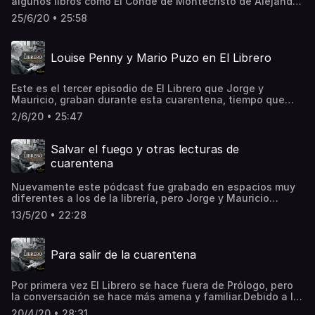
algunos libros como El Conde de Montecristo de Alejandro
Dumas, y este episodio comparte las percepciones de
25/6/20 • 25:58
esta segunda lectura. También hablaron sobre el éxito
que ha tenido Río Muerto, la estremecedora novela del
escritor colombiano Ricardo Silva Moreno.See
Louise Penny y Mario Puzo en El Librero
omnystudio.com/listener for privacy information.
Este es el tercer episodio de El Librero que Jorge y
Mauricio, graban durante esta cuarentena, tiempo que
han aprovechado para adelantar lecturas. En esta
2/6/20 • 25:47
oportunidad hablarán de “Chief Inspector Armand
Gamache” la novela policiaca de la escritora canadiense
Louise Penny y de Omertá de Mario Puzo, famoso por
Salvar el fuego y otras lecturas de
escribir el padrino.See omnystudio.com/listener for
cuarentena
privacy information.
Nuevamente este pódcast fue grabado en espacios muy
diferentes a los de la librería, pero Jorge y Mauricio
guardan la esperanza de que el próximo episodio pueda
13/5/20 • 22:28
ser grabado en Prólogo, como ya es costumbre.Mientras
tanto Jorge y el librero se reúnen para darle continuidad
al anterior episodio, hablando de algunos libros y autores
Para salir de la cuarentena
ya mencionados, pero además se ponen al día y
comparten con los oyentes las lecturas que han
adelantado durante estos meses de confinamiento.See
Por primera vez El Librero se hace fuera de Prólogo, pero
omnystudio.com/listener for privacy information.
la conversación se hace más amena y familiar.Debido a la
contingencia por el COVID-19, Mauricio y Jorge
20/4/20 • 28:31