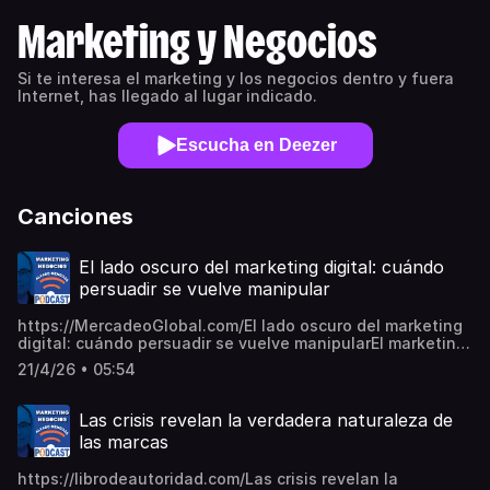
Marketing y Negocios
Si te interesa el marketing y los negocios dentro y fuera
Internet, has llegado al lugar indicado.
Escucha en Deezer
Canciones
El lado oscuro del marketing digital: cuándo
persuadir se vuelve manipular
https://MercadeoGlobal.com/El lado oscuro del marketing
digital: cuándo persuadir se vuelve manipularEl marketing
digital puede ser una herramienta poderosa para conectar
21/4/26 • 05:54
y generar valor, pero también puede cruzar una línea
peligrosa cuando utiliza tácticas de manipulación
psicológica disfrazadas de persuasión. En este video se
Las crisis revelan la verdadera naturaleza de
explica cómo principios históricos de propaganda todavía
las marcas
aparecen en estrategias actuales como la urgencia
artificial, la repetición excesiva, el miedo a quedarse
https://librodeautoridad.com/Las crisis revelan la
atrás o la falsa autoridad, y por qué aunque esas técnicas