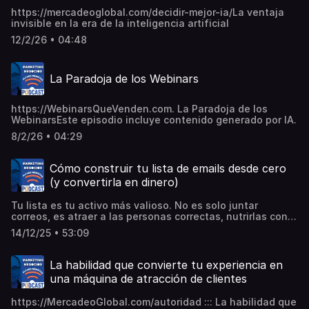
https://mercadeoglobal.com/decidir-mejor-ia/La ventaja
invisible en la era de la inteligencia artificial
12/2/26 • 04:48
La Paradoja de los Webinars
https://WebinarsQueVenden.com. La Paradoja de los
WebinarsEste episodio incluye contenido generado por IA.
8/2/26 • 04:29
Cómo construir tu lista de emails desde cero
(y convertirla en dinero)
Tu lista es tu activo más valioso. No es solo juntar
correos, es atraer a las personas correctas, nutrirlas con
tu contenido y convertirlas en clientes que confían en ti y
14/12/25 • 53:09
te compran más de una vez. Por eso no es “una” lista,
sino varias listas segmentadas por interés, problema o
nivel de compra. Para empezar desde cero necesitas un
La habilidad que convierte tu experiencia en
imán de prospección: algo de valor que la gente quiera a
una máquina de atracción de clientes
cambio de su email. Puede ser un microlibro, un reporte
corto en PDF, una masterclass o un webinar, un minicurso
https://MercadeoGlobal.com/autoridad ::: La habilidad que
por email, un reto de 5 días o incluso un evento virtual. La