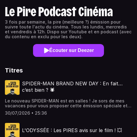
Le Pire Podcast Cinéma
3 fois par semaine, la pire (meilleure ?) émission pour
suivre toute l'actu du cinéma. Tous les lundis, mercredis
et vendredis à 12h. Dispo sur Youtube et en podcast (avec
du contenu en exclu pour les deux).
Écouter sur Deezer
Titres
SPIDER-MAN BRAND NEW DAY : En fait…
c’est bien ? 🕷️
Le nouveau SPIDER-MAN est en salles ! Je sors de mes
vacances pour vous proposer cette émission spéciale et
décrypter le dernier né du MCU qui rafle déjà tout en
30/07/2026 • 25:36
salles ! Alors profitez ! Bonne écoute !💛 Pour soutenir
l'émission (et l'avoir dès 7h) :
⁠⁠⁠⁠⁠⁠⁠⁠⁠⁠⁠⁠⁠⁠⁠⁠⁠⁠⁠⁠⁠⁠⁠⁠⁠⁠⁠⁠⁠⁠⁠⁠⁠⁠⁠⁠⁠⁠⁠⁠⁠⁠⁠⁠⁠⁠⁠⁠⁠⁠⁠⁠⁠⁠⁠⁠⁠⁠⁠⁠⁠⁠⁠⁠⁠⁠⁠⁠⁠⁠⁠⁠⁠⁠⁠⁠⁠⁠⁠⁠⁠⁠⁠⁠⁠⁠⁠⁠⁠⁠⁠⁠⁠⁠⁠⁠⁠⁠⁠⁠⁠⁠⁠⁠⁠⁠⁠⁠⁠⁠⁠⁠⁠⁠⁠⁠⁠⁠⁠⁠⁠⁠⁠⁠⁠⁠https://patreon.com/victorb⁠⁠⁠⁠⁠⁠⁠⁠⁠⁠⁠⁠⁠⁠⁠⁠⁠⁠⁠⁠⁠⁠⁠⁠⁠⁠⁠⁠⁠⁠⁠⁠⁠⁠⁠⁠⁠⁠⁠⁠⁠⁠⁠⁠⁠⁠⁠⁠⁠⁠⁠⁠⁠⁠⁠⁠⁠⁠⁠⁠⁠⁠⁠⁠⁠⁠⁠⁠⁠⁠⁠⁠⁠⁠⁠⁠⁠⁠⁠⁠⁠⁠⁠⁠⁠⁠⁠⁠⁠⁠⁠⁠⁠⁠⁠⁠⁠⁠⁠⁠⁠⁠⁠⁠⁠⁠⁠⁠⁠⁠⁠⁠⁠⁠⁠⁠⁠⁠⁠⁠⁠⁠⁠⁠⁠⁠========================🦹
L'ODYSSÉE : Les PIRES avis sur le film ! 💥
Pour écouter MCU "M*rdique Cinematic Universe" :
⁠⁠⁠⁠⁠⁠⁠⁠⁠⁠⁠⁠⁠⁠⁠⁠⁠⁠⁠⁠⁠⁠⁠⁠⁠⁠⁠⁠⁠⁠⁠⁠⁠⁠⁠⁠⁠⁠⁠⁠⁠⁠⁠⁠⁠⁠⁠⁠⁠⁠⁠⁠⁠⁠⁠⁠⁠⁠⁠⁠⁠⁠⁠⁠⁠⁠⁠⁠⁠⁠⁠⁠⁠⁠⁠⁠⁠⁠⁠⁠⁠⁠⁠⁠⁠⁠⁠⁠⁠⁠⁠⁠⁠⁠⁠⁠⁠⁠⁠⁠⁠⁠⁠⁠⁠⁠⁠⁠⁠⁠⁠⁠⁠⁠⁠⁠⁠⁠⁠⁠⁠⁠⁠⁠⁠⁠https://linktr.ee/MCUmerdique⁠⁠⁠⁠⁠⁠⁠⁠⁠⁠⁠⁠⁠⁠⁠⁠⁠⁠⁠⁠⁠⁠⁠⁠⁠⁠⁠⁠⁠⁠⁠⁠⁠⁠⁠⁠⁠⁠⁠⁠⁠⁠⁠⁠⁠⁠⁠⁠⁠⁠⁠⁠⁠⁠⁠⁠⁠⁠⁠⁠⁠⁠⁠⁠⁠⁠⁠⁠⁠⁠⁠⁠⁠⁠⁠⁠⁠⁠⁠⁠⁠⁠⁠⁠⁠⁠⁠⁠⁠⁠⁠⁠⁠⁠⁠⁠⁠⁠⁠⁠⁠⁠⁠⁠⁠⁠⁠⁠⁠⁠⁠⁠⁠⁠⁠⁠⁠⁠⁠⁠⁠⁠⁠⁠⁠⁠-----------------------------