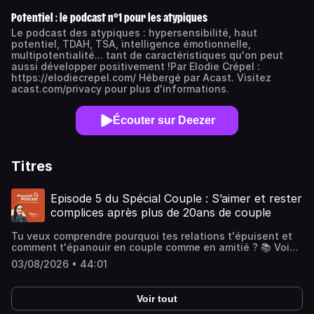
Potentiel : le podcast n°1 pour les atypiques
Le podcast des atypiques : hypersensibilité, haut
potentiel, TDAH, TSA, intelligence émotionnelle,
multipotentialité... tant de caractéristiques qu'on peut
aussi développer positivement !Par Elodie Crépel :
https://elodiecrepel.com/ Hébergé par Acast. Visitez
acast.com/privacy pour plus d'informations.
Écouter sur Deezer
Titres
Episode 5 du Spécial Couple : S’aimer et rester
complices après plus de 20ans de couple
Tu veux comprendre pourquoi tes relations t'épuisent et
comment t'épanouir en couple comme en amitié ? 📚 Voici
mon ebook offert sur le sujet :
03/08/2026 • 44:01
https://www.elodiecrepel.com/ebook-couple-relations
Vous avez remarqué ? Dans les films, les séries, les
bouquins... on nous vend toujours le début. Les papillons
Voir tout
dans le ventre, la séduction, le 'tout beau tout rose'. C'est