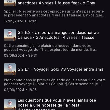
voyager c'est toujours la meilleure des options. Instagram
anecdotes 4 vraies 1 fausse feat Jo-Thaï
: rejoins-nousYouTube : Abonne-toi Hébergé par Ausha.
Visitez ausha.co/politique-de-confidentialite pour plus
Spoiler : N'écoute pas cet épisode sur tu n'as pas écouté
d'informations.
le précédent ! 5 anecdotes 4 vraies 1 fausse. Est-ce que
tu avais trouvé la bonne ? Bisous la teamInstagram de
12/09/2024 • 02:09
Hublot ou Couloir : @hublotoucouloirLa chaine You Tube
de Hublot ou Couloir : IciInstagram de Jo-Thai :
@pure_aventure_Son site internet : iciHébergé par Ausha.
S.2 E.2 - Un ours a mangé son déjeuner au
Visitez ausha.co/politique-de-confidentialite pour plus
Canada - 5 Anecdotes : 4 vraies 1 fausse
d'informations.
Cette semaine j'ai le plaisir de recevoir dans votre
podcast voyage, Jo-Thai, explorateur du monde. Il a
tellement d'anecdotes folles, que j'ai décidé de l'inviter
09/09/2024 • 39:31
sur un concept que vous commencez à bien connaitre : 5
anecdotes 4 vraies, 1 fausse. Saurez-vous trouver
laquelle ? Réponse jeudi en podcast ou sur l'Instagram de
S.2 E.1 - Voyager Solo VS Voyager entre amis
@hublotoucouloirEn attendant n'oubliez pas, voyager
c'est toujours la meilleure des options. Bisous la
teamInstagram de Jo-Thai : @pure_aventure_Son site
Bienvenue dans le premier épisode de la saison 2 de votre
internet : iciLa chaine You Tube de Hublot ou Couloir :
podcast voyage Hublot ou Couloir. 🌎Cette semaine je
IciHébergé par Ausha. Visitez ausha.co/politique-de-
voulais aborder un sujet que j'ai survolé durant plusieurs
confidentialite pour plus d'informations.
02/09/2024 • 18:16
épisodes de la saison 1 et qui mérite d'être approfondi :
Voyager Seule. Je vous expose, selon moi les avantages
et les inconvénients de voyager seule ou entre amis. Et
Les questions que vous n'avez jamais osé
pourquoi j'ai un peu changé d'avis ces derniers mois. Je
poser à une hôtesse de l'air feat
serais ravie d'avoir votre avis sur le sujet n'hésitez pas à