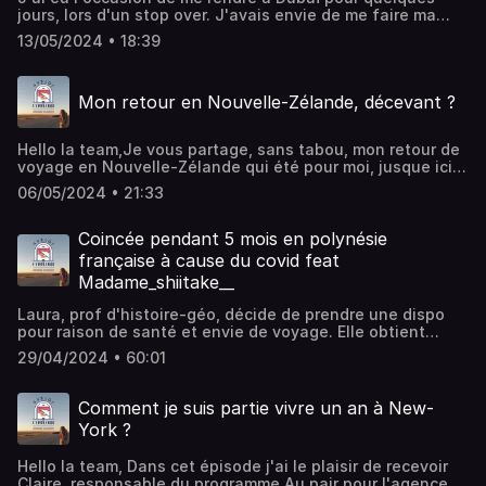
jours, lors d'un stop over. J'avais envie de me faire ma
propre opinion... malgré mes convictions écologiste,
13/05/2024 • 18:39
féministe, égalitaire... Dans ce nouvel épisode de votre
podcast voyage, je vous donne mon ressenti, sans filtre
et en toute transparence de cette ville qui fait tant parler
Mon retour en Nouvelle-Zélande, décevant ?
mais qui intrigue toujours plus de monde. Bisous la
teamRejoins-moi sur Instagram ⬇️HublotoucouloirHébergé
par Ausha. Visitez ausha.co/politique-de-confidentialite
Hello la team,Je vous partage, sans tabou, mon retour de
pour plus d'informations.
voyage en Nouvelle-Zélande qui été pour moi, jusque ici
et depuis 10 ans, le plus beau pays du monde. J'y suis
06/05/2024 • 21:33
retournée pendant seulement une semaine. Pourquoi j'y
suis allée sur une si courte durée et comment ça s'est
passé ? Je vous dis tout dans cette nouvelle anecdote de
Coincée pendant 5 mois en polynésie
voyage! Bisou la teamPs: je vous ai enregistré ce podcast
française à cause du covid feat
en voyage et j'ai quelques sons parasites sur l'audio, ça
Madame_shiitake__
m'a rendu folle au montage. Mais je vous le publie quand
même. Un son bof c'est mieux que pas d'épisode du tout
Laura, prof d'histoire-géo, décide de prendre une dispo
non ? Insta : @hublotoucouloirHébergé par Ausha. Visitez
pour raison de santé et envie de voyage. Elle obtient
ausha.co/politique-de-confidentialite pour plus
cette dispo d'un an et son visa pour un PVT en Nouvelle-
d'informations.
29/04/2024 • 60:01
Zélande en mars 2020... Laura se retrouve bloquée
pendant 5 mois en Polynésie Française et elle vous
raconte son histoire ! Instagram :
Comment je suis partie vivre un an à New-
@hublotoucouloirInstagram : @madame_shiitake__site
York ?
internet de Laura : www.madame-shiitake.comHébergé
par Ausha. Visitez ausha.co/politique-de-confidentialite
Hello la team, Dans cet épisode j'ai le plaisir de recevoir
pour plus d'informations.
Claire, responsable du programme Au pair pour l'agence