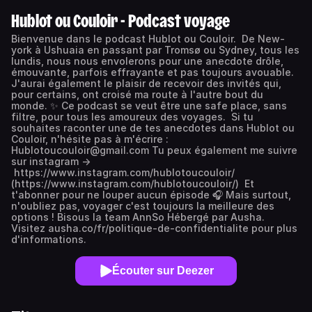
Hublot ou Couloir - Podcast voyage
Bienvenue dans le podcast Hublot ou Couloir. De New-
york à Ushuaia en passant par Tromsø ou Sydney, tous les
lundis, nous nous envolerons pour une anecdote drôle,
émouvante, parfois effrayante et pas toujours avouable.
J'aurai également le plaisir de recevoir des invités qui,
pour certains, ont croisé ma route à l'autre bout du
monde. ✨ Ce podcast se veut être une safe place, sans
filtre, pour tous les amoureux des voyages. Si tu
souhaites raconter une de tes anecdotes dans Hublot ou
Couloir, n'hésite pas à m'écrire :
Hublotoucouloir@gmail.com Tu peux également me suivre
sur instagram ->
https://www.instagram.com/hublotoucouloir/
(https://www.instagram.com/hublotoucouloir/) Et
t'abonner pour ne louper aucun épisode 🎧 Mais surtout,
n'oubliez pas, voyager c'est toujours la meilleure des
options ! Bisous la team AnnSo Hébergé par Ausha.
Visitez ausha.co/fr/politique-de-confidentialite pour plus
d'informations.
Écouter sur Deezer