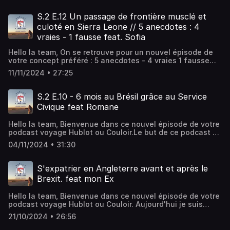
d'informations.
plus d'informations.
S.2 E.12 Un passage de frontière musclé et
culoté en Sierra Leone // 5 anecdotes : 4
vraies - 1 fausse feat. Sofia
Hello la team, On se retrouve pour un nouvel épisode de
votre concept préféré : 5 anecdotes - 4 vraies 1 fausse
spécial Afrique. Je n'ai jamais eu l'opportunité d'y aller
11/11/2024 • 27:25
c'est donc un continent que je ne connais pas du tout.
J'ai le plaisir de recevoir cette semaine Zofia, qui a été
expatriée plusieurs années sur le continent Africain et qui
S.2 E.10 - 6 mois au Brésil grâce au Service
nous partage donc ses anecdotes extraordinaires.
Civique feat Romane
Saurez-vous retrouver l'anecdote fausse ? Rdv jeudi ici
même pour le reveal. Bisous la team Instagram :
Hello la team, Bienvenue dans ce nouvel épisode de votre
@hublotoucouloirYoutube : @hublotoucouloirHébergé par
podcast voyage Hublot ou Couloir.Le but de ce podcast a
Ausha. Visitez ausha.co/politique-de-confidentialite pour
toujours été de vous faire découvrir des moyens de
plus d'informations.
04/11/2024 • 31:30
voyager et de vivre de folles aventures sans dépenser
trop d'argent. Aujourd'hui j'ai le plaisir de recevoir Romane
qui vient nous parler de son expérience de Service civique
S'expatrier en Angleterre avant et après le
au Brésil. Le service civique qu'est ce que c'est ? Pour qui
Brexit. feat mon Ex
? Comment ça fonctionne ? Est ce que Romane a eu le
temps de visiter le brésil ? Est ce qu'elle s'est sentie en
Hello la team, Bienvenue dans ce nouvel épisode de votre
sécurité ? On vous dit tout. Bonne écoute, Bisous la
podcast voyage Hublot ou Couloir. Aujourd'hui je suis
teamService civique : https://www.service-
ravie d'accueillir Romain, qui n'est autre que mon ex.
civique.gouv.frInstagram : @hublotoucouloirYoutube :
21/10/2024 • 26:56
Romain s'est expatrié il y a 10 ans en Angleterre, à Oxford
@hublotoucouloirInstagram de Romane :
et à pu commencer une carrière professionnelle dans la