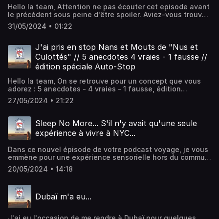
Hello la team, Attention ne pas écouter cet episode avant
le précédent sous peine d'être spoiler. Aviez-vous trouvé
les 4 vraies ? Hébergé par Ausha. Visitez
31/05/2024 • 01:22
ausha.co/politique-de-confidentialite pour plus
d'informations.
J'ai pris en stop Nans et Mouts de "Nus et
Culottés" // 5 anecdotes 4 vraies - 1 fausse //
édition spéciale Auto-Stop
Hello la team, On se retrouve pour un concept que vous
adorez : 5 anecdotes - 4 vraies - 1 fausse, édition
spéciale Auto-Stop.Saurez-vous déceler la fausse
27/05/2024 • 21:22
anecdote? Bisous la team Instagram :
@HublotoucouloirHébergé par Ausha. Visitez
ausha.co/politique-de-confidentialite pour plus
Sleep No More... S'il n'y avait qu'une seule
d'informations.
expérience à vivre à NYC...
Dans ce nouvel épisode de votre podcast voyage, je vous
emmène pour une expérience sensorielle hors du commun
lors d'une représentation artistique de la troupe
20/05/2024 • 14:18
Punchdrunk. Il s'agit du show primé Sleep No More.
Bienvenue au McKittrick Hotel, je vous fais la visite ?
Instagram : HublotoucouloirHébergé par Ausha. Visitez
Dubaï m'a eu...
ausha.co/politique-de-confidentialite pour plus
d'informations.
J'ai eu l'occasion de me rendre à Dubaï pour quelques