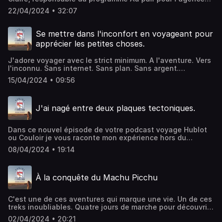
de séjours linguistiques Calvin-Thomas. Calvin-Thomas
22/04/2024 • 32:07
c'est l'agence qui m'a permis de partir vivre la plus belle
année de ma vie aux Etats-Unis. Dans cet épisode, on
vous explique comment participer au programme, et je
Se mettre dans l'inconfort en voyageant pour
vous raconte comment ça s'est passé pour moi ! Bisous la
apprécier les petites choses.
teamInstagram : HublotoucouloirInstagram:
calvinthomasfranceSite web : www.calvin-
J'adore voyager avec le strict minimum. A l'aventure. Vers
thomas.comPour contacter Claire : Claire@calvin-
l'inconnu. Sans internet. Sans plan. Sans argent.
thomas.com Hébergé par Ausha. Visitez
L'inconfort du voyage me permet d'aimer de nouveau les
ausha.co/politique-de-confidentialite pour plus
15/04/2024 • 09:56
petites choses de mon quotidien. Je vous expose mon
d'informations.
point de vue et ma façon de voyager. Bisous la team.
Hébergé par Ausha. Visitez ausha.co/politique-de-
J'ai nagé entre deux plaques tectoniques.
confidentialite pour plus d'informations.
Dans ce nouvel épisode de votre podcast voyage Hublot
ou Couloir je vous raconte mon expérience hors du
commun en Islande. J'ai nagé entre deux plaques
08/04/2024 • 19:14
tectoniques, celle du continent Américain et celle de
l'Europe. Dans une eau à 2 degrés, avec un ressenti
extérieur de -27 degrés je vous emmène avec moi nager
À la conquête du Machu Picchu
dans l'eau la plus claire du monde. Sortez les combis, on y
va ! Bisous la team. Hébergé par Ausha. Visitez
ausha.co/politique-de-confidentialite pour plus
C'est une de ces aventures qui marque une vie. Un de ces
d'informations.
treks inoubliables. Quatre jours de marche pour découvrir
une des merveilles du monde : le machu picchu. Dans ce
02/04/2024 • 20:21