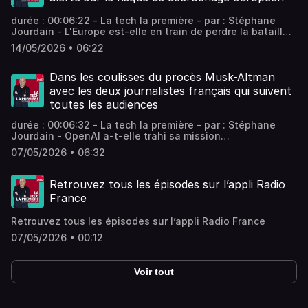
tous les épisodes sans limite, rendez-vous sur Radio
France
durée : 00:06:22 - La tech la première - par : Stéphane
Jourdain - L'Europe est-elle en train de perdre la bataille
de l'intelligence artificielle ? Devant les députés, Arthur
14/05/2026 • 06:22
Mensch affirme que le marché européen est trop
fragmenté, réglementé et atone pour que Mistral rivalise
avec les géants américains. Vous aimez ce podcast ? Pour
Dans les coulisses du procès Musk-Altman
écouter tous les épisodes sans limite, rendez-vous sur
avec les deux journalistes français qui suivent
Radio France
toutes les audiences
durée : 00:06:32 - La tech la première - par : Stéphane
Jourdain - OpenAI a-t-elle trahi sa mission
philanthropique originelle ? C'est ce que reproche Elon
07/05/2026 • 06:32
Musk à Sam Altman devant un tribunal d'Oakland. À la mi-
temps de ce procès, on fait le point avec deux
journalistes français qui suivent chaque audience : Élise
Retrouvez tous les épisodes sur l’appli Radio
Viniacourt (Libé) et Benjamin Legendre (AFP). Vous aimez
France
ce podcast ? Pour écouter tous les épisodes sans limite,
rendez-vous sur Radio France
Retrouvez tous les épisodes sur l’appli Radio France
07/05/2026 • 00:12
Voir tout