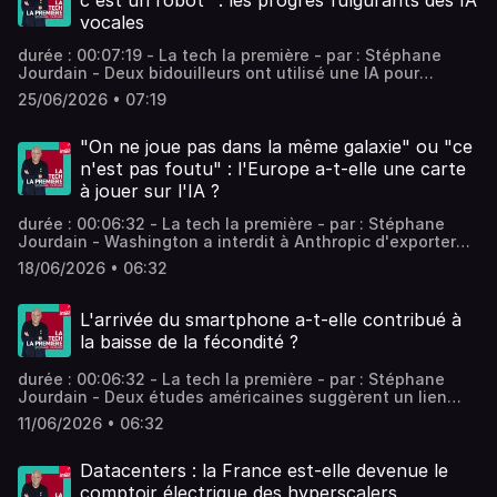
c'est un robot" : les progrès fulgurants des IA
vocales
durée : 00:07:19 - La tech la première - par : Stéphane
Jourdain - Deux bidouilleurs ont utilisé une IA pour
appeler des milliers de boulangeries en France. Cette
25/06/2026 • 07:19
expérience visait à déterminer le prix moyen de la
baguette tradition tout en testant les capacités
conversationnelles de l'IA. Tout se passait bien jusqu'au
"On ne joue pas dans la même galaxie" ou "ce
moment où l'IA a appellé Fabienne Sintes Vous aimez ce
n'est pas foutu" : l'Europe a-t-elle une carte
podcast ? Pour écouter tous les épisodes sans limite,
à jouer sur l'IA ?
rendez-vous sur Radio France
durée : 00:06:32 - La tech la première - par : Stéphane
Jourdain - Washington a interdit à Anthropic d'exporter
ses IA les plus puissantes au nom de la sécurité
18/06/2026 • 06:32
nationale. À VivaTech 2026, ce "kill switch" américain a
relancé sur toutes les lèvres la question de la
souveraineté numérique européenne. L'Europe a-t-elle
L'arrivée du smartphone a-t-elle contribué à
une chance dans cette guerre de l'IA ? Vous aimez ce
la baisse de la fécondité ?
podcast ? Pour écouter tous les épisodes sans limite,
rendez-vous sur Radio France
durée : 00:06:32 - La tech la première - par : Stéphane
Jourdain - Deux études américaines suggèrent un lien
entre l'arrivée du smartphone et la baisse de la fécondité,
11/06/2026 • 06:32
particulièrement chez les jeunes. Si cette corrélation est
observée, la causalité reste débattue par les spécialistes.
Vous aimez ce podcast ? Pour écouter tous les épisodes
Datacenters : la France est-elle devenue le
sans limite, rendez-vous sur Radio France
comptoir électrique des hyperscalers