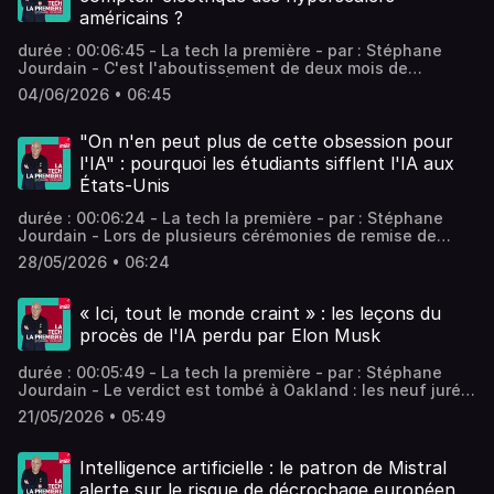
américains ?
durée : 00:06:45 - La tech la première - par : Stéphane
Jourdain - C'est l'aboutissement de deux mois de
mobilisation à la tête de l'État. Cette semaine, la France a
04/06/2026 • 06:45
accueilli des annonces d'investissements colossaux pour
la construction de méga-datacenters dans le nord du
pays. Des annonces célébrées comme le Messie. Mais à
"On n'en peut plus de cette obsession pour
qui vont-ils vraiment profiter ? Vous aimez ce podcast ?
l'IA" : pourquoi les étudiants sifflent l'IA aux
Pour écouter tous les épisodes sans limite, rendez-vous
États-Unis
sur Radio France
durée : 00:06:24 - La tech la première - par : Stéphane
Jourdain - Lors de plusieurs cérémonies de remise de
diplômes en mai, les invités d'honneur venus vanter l'IA
28/05/2026 • 06:24
ont été copieusement hués. Des étudiants français
présents dans la foule à Orlando et à Tucson racontent à
France Inter ce qui s'est joué dans ces arènes
« Ici, tout le monde craint » : les leçons du
universitaires américaines. Vous aimez ce podcast ? Pour
procès de l'IA perdu par Elon Musk
écouter tous les épisodes sans limite, rendez-vous sur
Radio France
durée : 00:05:49 - La tech la première - par : Stéphane
Jourdain - Le verdict est tombé à Oakland : les neuf jurés
ont estimé que les faits étaient prescrits, la juge les a
21/05/2026 • 05:49
suivis. Elon Musk est débouté, OpenAI a le champ libre
pour son introduction en bourse. Mais après trois
semaines d'audience et de déballages en public, qui a
Intelligence artificielle : le patron de Mistral
vraiment gagné ? Vous aimez ce podcast ? Pour écouter
alerte sur le risque de décrochage européen