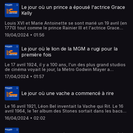
en a eu 3 autre et il y aura bientôt un Shrek 5. Enfin, le 22
avril 1997, la France découvrait un groupe de Rock qui ce
Le jour où un prince a épousé l'actrice Grace
jour là sortait un 1er album intitulé Louis Attaque
Kelly
Louis XVI et Marie Antoinette se sont marié un 19 avril (en
1770) tout comme le prince Rainier III et l'actrice Grace
Kelly (1956). Le 19 avril 1987, Homer Simpson et sa famille
19/04/2024 • 01:56
apparaissaient pour la 1ère fois, dans un court métrage.
Enfin, le 19 avril 2015, un robot humanoïde nommé Sofia
était mis en route. Il deviendra le premier robot citoyen
Le jour où le lion de la MGM a rugi pour la
d'un état.
première fois
Le 17 avril 1924, il y a 100 ans, l'un des plus grand studios
de cinéma voyait le jour, la Metro Godwin Mayer a
produits quelques un des plus grands film d'hollywood. Le
17/04/2024 • 01:57
17 avril 2011, Games of Throne était diffusé pour la 1ère
fois par HBO, la série deviendra la plus diffusée dans le
monde. Le 17 avril 1964, Ford présentait sa mythique
Le jour où une vache a commencé à rire
Mustang rendue célèbre par le cinéma.
Le 16 avril 1921, Léon Bel inventait la Vache qui Rit. Le 16
avril 1964, le 1er album des Stones sortait dans les bacs
avec à l'intérieur le 1er titre signé Jagger/Richards. Enfin,
16/04/2024 • 02:02
le 16 avril 1990, le stade de Wembley à Londres acceuillait
un concert de 11 heures pour célébrer la libérartion de
Nelson Mandela.