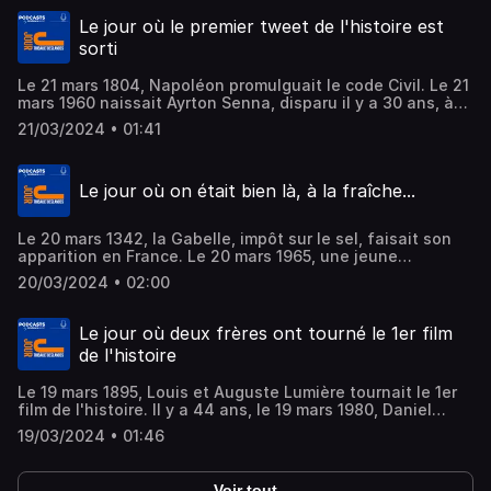
la reine de la Soul, Aretha Franklin
Le jour où le premier tweet de l'histoire est
sorti
Le 21 mars 1804, Napoléon promulguait le code Civil. Le 21
mars 1960 naissait Ayrton Senna, disparu il y a 30 ans, à
San Marin. Enfin le 2 mars 2006, Twitter arrivait sur
21/03/2024 • 01:41
internet. Le réseau social a depuis changé de propriétaire
et de nom. X est désormais dirigé par le milliardaire Elon
Musk
Le jour où on était bien là, à la fraîche...
Le 20 mars 1342, la Gabelle, impôt sur le sel, faisait son
apparition en France. Le 20 mars 1965, une jeune
française de 17 ans remporté l'Eurovision pour le
20/03/2024 • 02:00
Luxembourg. Et puis le 20 mars 1974, les Valseuses
arrivaient dans les salles de cinema avec des répliques
restées cultes.
Le jour où deux frères ont tourné le 1er film
de l'histoire
Le 19 mars 1895, Louis et Auguste Lumière tournait le 1er
film de l'histoire. Il y a 44 ans, le 19 mars 1980, Daniel
Balavoine poussait face à François Mitterand, un coup de
19/03/2024 • 01:46
gueule resté légendaire. Enfin le 19 mars 2007, Alex
Gaudino sortait le tube de l'été 2007, Destination
Calabria.
Voir tout