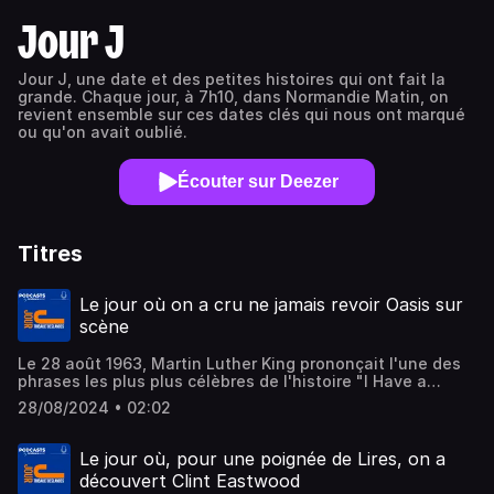
Jour J
Jour J, une date et des petites histoires qui ont fait la
grande. Chaque jour, à 7h10, dans Normandie Matin, on
revient ensemble sur ces dates clés qui nous ont marqué
ou qu'on avait oublié.
Écouter sur Deezer
Titres
Le jour où on a cru ne jamais revoir Oasis sur
scène
Le 28 août 1963, Martin Luther King prononçait l'une des
phrases les plus plus célèbres de l'histoire "I Have a
dream". Une phrase qu'il a d'ailleurs pris soin de
28/08/2024 • 02:02
"copyrighter". Le 28 août 1898, le Brad's drink devenait le
Pepsi cola. Une marque qui fête ses 126 ans. Enfin le 8
août 2009, Liam et Noel Gallagher se battaient et Oasis
Le jour où, pour une poignée de Lires, on a
cessait d'exister. Une mauvaise blague qui a duré 15 ans
découvert Clint Eastwood
puisqu'on a appris hier, 27 août 2024, la reformation du