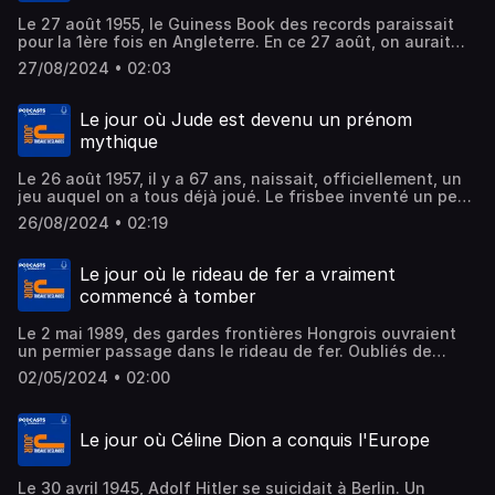
groupe pour une tournée en 2025.
Le 27 août 1955, le Guiness Book des records paraissait
pour la 1ère fois en Angleterre. En ce 27 août, on aurait
célébré l'anniversaire de la diva aux pieds nus. Césaria
27/08/2024 • 02:03
Evora aurait eu 83 ans. Enfin, le 27 août 1964, à Florence,
un film était projeté dans l'anonymat. Il entrera dans la
légende du cinéma quelques semaines plus tard et avec
Le jour où Jude est devenu un prénom
lui le réalisateur, l'acteur principal et le compositeur de la
mythique
Bande Originale
Le 26 août 1957, il y a 67 ans, naissait, officiellement, un
jeu auquel on a tous déjà joué. Le frisbee inventé un peu
bizarrement était ce jour officiellement breveté. Le 26
26/08/2024 • 02:19
août 1974, il y a 50 ans, jour pour jour, disparaissait
Charles Lindbergh, pionnier de l'aviation, premier homme à
avoir emmené un avion de New-York jusqu'à Paris. Enfin,
Le jour où le rideau de fer a vraiment
le 26 aôut 1968 sortait le 1er single du label Apple
commencé à tomber
Records. La chanson sur la face A fait partie la légende
de la musique !
Le 2 mai 1989, des gardes frontières Hongrois ouvraient
un permier passage dans le rideau de fer. Oubliés de
l'histoire, ils ont pourtant ouvert une brèche entre l'Est et
02/05/2024 • 02:00
l'Ouest. Le 1 mao 1519 mourrait Leonard de Vinci, le plus
français de tout les Italiens. Le 2 mai 1997, la vérité si je
mens arrivait au cinéma. Un succès populaire qu'aurait pu
Le jour où Céline Dion a conquis l'Europe
connaître Antoine De Caunes qui a refusé un rôle dans le
film.
Le 30 avril 1945, Adolf Hitler se suicidait à Berlin. Un