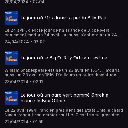
25/04/2024 • 02:04
l'a vu pour la 1ère fois le 25 avril 1940, dans les aventures
de Batman. Le 25 avril 2001, Le Fabuleux destin d'Amélie
Poulain sortait au cinéma révêlant un musicien et une
Le jour où Mrs Jones a perdu Billy Paul
actrice
Le 24 avril, c'est le jour de naissance de Dick Rivers,
également mort un 24 avril. Lui aussi s'est éteint un 24
avril, en 2016, Billy Paul a laissé à la musique
24/04/2024 • 02:02
l'exceptionnel Me and Mrs Jones. Enfin, le 24 avril, c'est
l'anniversaire de Véronique Sanson, 75 ans, et toujours
sur scène. Elle est une icône de la chanson française.
Le jour où le Big O, Roy Orbison, est né
William Shakespeare est né un 23 avril en 1564. Il mourra
aussi un 23 avril en 1616. D'ailleurs un autre dramatuge
est mort ce 23 avril 1616, il s'agit de Miguel de Cervantès.
23/04/2024 • 02:11
Le 23 avril 1919, la journée de 8 heures de travail arrivait
en France. A l'époque, on travaillait 48 heures par
semaines. Enfin, le Big O aurait eu 88 ans. Il était le
Le jour où un ogre vert nommé Shrek a
meilleur chanteur du monde selon Elvis.
mangé le Box Office
Le 22 avril 1994, l'ancien président des Etats Unis, Richard
Nixon, rendait son dernier souffle. C'est le seul président
de l'histoire US à avoir démissionné. Le 22 avril 2001,
22/04/2024 • 01:59
Shrek arrivait dans les cinéma. Depuis ce premier opus, il y