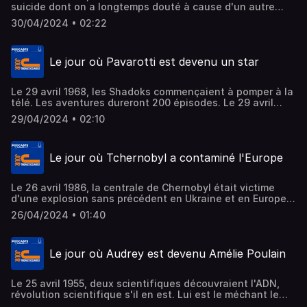
suicide dont on a longtemps douté à cause d'un autre
dictateur. Le 30 avril 1975, Starsky et Hutch faisaient leurs
30/04/2024 • 02:22
permiers pas à la télé. Enfin, le 30 avril 1988, une
Québécquoise de 20 ans mettait l'Europe à ses pieds. Son
nom ? Céline Dion évidemment.
Le jour où Pavarotti est devenu un star
Le 29 avril 1968, les Shadoks commençaient à pomper à la
télé. Les aventures dureront 200 épisodes. Le 29 avril
1961, l'opéra se découvrait une rockstar, un certain
29/04/2024 • 02:10
Luciano Pavarotti. Et puis, Fred Chichin aurait eu 70 ans,
ce 29 avril. Il formait avec Catherine Ringer les Rita
Mitsouko
Le jour où Tchernobyl a contaminé l'Europe
Le 26 avril 1986, la centrale de Chernobyl était victime
d'une explosion sans précédent en Ukraine et en Europe.
Le 26 avril 1924 naissait Guy Moquet, martyr de la
26/04/2024 • 01:40
résistance à 17 ans, fusillé par les nazis. Plus léger, le 26
avril 2001, Loft Story arrivait sur les télé françaises...
Le jour où Audrey est devenu Amélie Poulain
Le 25 avril 1955, deux scientifiques découvraient l'ADN,
révolution scientifique s'il en est. Lui est le méchant le
plus célèbre, le joker fête son anniversaire aujourd'hui. On