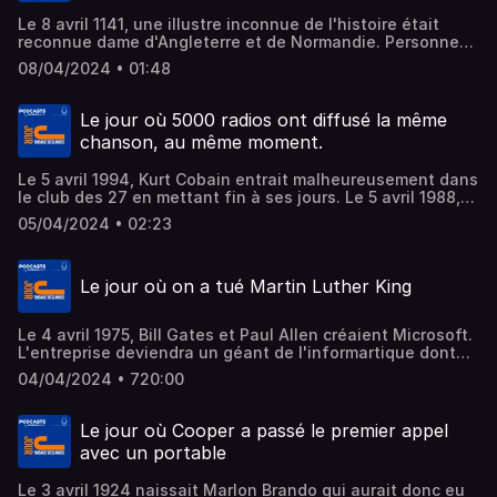
Le 8 avril 1141, une illustre inconnue de l'histoire était
reconnue dame d'Angleterre et de Normandie. Personne
ne se rappelle de Mathilde l'Emperesse alors qu'elle est la
08/04/2024 • 01:48
petite-fille de Guillaume le Conquérent et la grand mère
de Richard Coeur de Lion ! Le 8 avril, c'était aussi le jour
de naissance de Jacques Brel, l'un des plus grands
Le jour où 5000 radios ont diffusé la même
chanteurs francophones de l'histoire. Enfin, le 8 avril
chanson, au même moment.
1998, Taxi sortait au cinéma. Cet épisode sera le premier
d'une série de 5. La saga Taxi qui a réuni en salle plus de
Le 5 avril 1994, Kurt Cobain entrait malheureusement dans
31 millions de spectateurs.
le club des 27 en mettant fin à ses jours. Le 5 avril 1988,
on découvrait Tracy Chapman grâce à son 1er album. Le 5
05/04/2024 • 02:23
avril 1985, le titre "We are the World" était joué
simutanément sur 5000 radios du monde entier. Cette
chanson humanitaire sera n°1 des ventes dès la semaine
Le jour où on a tué Martin Luther King
suivante
Le 4 avril 1975, Bill Gates et Paul Allen créaient Microsoft.
L'entreprise deviendra un géant de l'informartique dont
plusieurs milliers de salariés deviendront millionnaires. Le
04/04/2024 • 720:00
4 avril 1967, Chapeau melon et bottes de cuir est diffusé
pour la première fois en France. Enfin le 4 avril 1968,
Martin Luther King était assasiné à Memphis, 5 ans après
Le jour où Cooper a passé le premier appel
sont fameux "I Have a dream"
avec un portable
Le 3 avril 1924 naissait Marlon Brando qui aurait donc eu