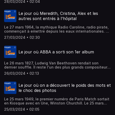
28/03/2024 • 02:04
a entendu pour la première fois cette expression à la BBC.
Enfin, le 28 mars, c'est l'anniversaire de Lady Gaga qu'on
attend de nouveau au cinéma dans "Le Joker 2"
Le jour où Meredith, Cristina, Alex et les
autres sont entrés à l'hôpital
Le 27 mars 1964, la mythique Radio Caroline, radio pirate,
commençait à emettre depuis les eaux internationales. Le
27 juin 2005 avait lieu la diffusion du premier épisode de
27/03/2024 • 02:30
Grey's Anatomy sur ABC aux Etats-Unis. Enfin, le 27 mars
1996, un dessin animée d'un nouveau genre arrivait dans
les cinéma français.
Le jour où ABBA a sorti son 1er album
Le 26 mars 1827, Ludwig Van Beethoven rendait son
dernier souffle. Il reste l'un des plus grands compositeurs
de l'histoire. On célèbre aussi l'anniversaire de la sortie
26/03/2024 • 02:13
de Ring Ring, 1er album d'ABBA, le 26 février 1973. Enfin,
Diana Ross, légende elle aussi, fête ses 80 ans. Elle est
née le 26 mars 1944.
Le jour où on a découvert le poids des mots et
le choc des photos
Le 25 mars 1949, le premier numéro de Paris Match sortait
en Kiosque avec en Une, Winston Churchill. Le 25 mars
1896, Les premier JO de l'ère moderne s'ouvraient à
25/03/2024 • 02:05
Athènes. Enfin, le 25 mars, c'était le jour d'anniversaire de