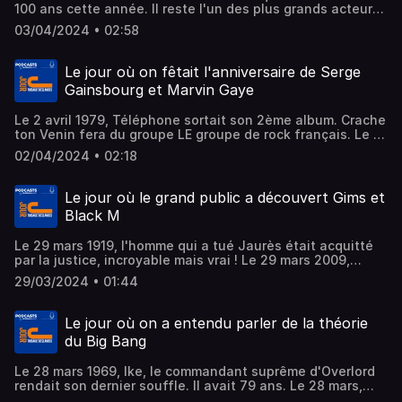
100 ans cette année. Il reste l'un des plus grands acteurs
de l'histoire d'Hollywood. Le 3 avril 1973, Martin Cooper
03/04/2024 • 02:58
passait le premier appel de l'histoire avec un téléphone
portable. Enfin, le 3 avril 2008, il y a 18 ans, Gnarls
Barckley sortait le meilleur titre de la première décénnie
Le jour où on fêtait l'anniversaire de Serge
du XXI ème siècle.
Gainsbourg et Marvin Gaye
Le 2 avril 1979, Téléphone sortait son 2ème album. Crache
ton Venin fera du groupe LE groupe de rock français. Le 2
avril, c'était aussi l'anniversaire de Gainsbourg et de
02/04/2024 • 02:18
Marvin Gaye, tous les deux partis trop tôt. Il auraient eu
respectivement 96 et 85 ans.
Le jour où le grand public a découvert Gims et
Black M
Le 29 mars 1919, l'homme qui a tué Jaurès était acquitté
par la justice, incroyable mais vrai ! Le 29 mars 2009,
Maurice Jarre nous quittait. Il était le père de Jean Michel
29/03/2024 • 01:44
Jarre mais aussi un incroyable compositeur de musiques
de film. Enfin, le 29 mars 2010, Sexion d'Assaut sortait son
1er album et le grand public découvrait Gims et Black M
Le jour où on a entendu parler de la théorie
du Big Bang
Le 28 mars 1969, Ike, le commandant suprême d'Overlord
rendait son dernier souffle. Il avait 79 ans. Le 28 mars,
c'est aussi la journée du Big Bang, c'est un 28 mars qu'on