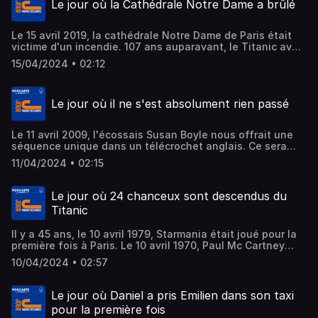
Le jour où la Cathédrale Notre Dame a brûlé
Le 15 avril 2019, la cathédrale Notre Dame de Paris était
victime d'un incendie. 107 ans auparavant, le Titanic avait
coulé dans les eaux de l'Atlantique Nord, c'était le 15 avril
15/04/2024 • 02:12
1912. Enfin, le 15 avril 1989, la chine étudiante et ouvrière
se reveillait en manifestant sur la place Tienanmen à
Pékin. La grève va durer 2 mois et elle entrera dans la
Le jour où il ne s'est absolument rien passé
légende grâce à une photo.
Le 11 avril 2009, l'écossais Susan Boyle nous offrait une
séquence unique dans un télécrochet anglais. Ce sera
l'un des premier gros buzz de l'ère internet. Le 11 avril,
11/04/2024 • 02:15
c'est aussi l'anniversaire du GOAT du Handball. Nikola
Karabatic à 40 ans. Enfin, il y a 70 ans, le 11 avril 1954, il
ne s'est rien passé. A tel point que la journée a été
Le jour où 24 chanceux sont descendus du
désignée journée la plus ennuyeuse du 20ème siècle...
Titanic
Il y a 45 ans, le 10 avril 1979, Starmania était joué pour la
première fois à Paris. Le 10 avril 1970, Paul Mc Cartney
annonçait officiellement la séparation des Beatles en
10/04/2024 • 02:57
envoyant son 1er album solo à la presse. Enfin le 10 avril
1912, le Titanic passait pour la 1ère et dernière fois à
Cherbourg.
Le jour où Daniel a pris Emilien dans son taxi
pour la première fois