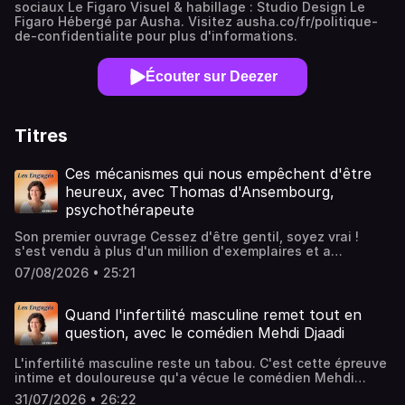
sociaux Le Figaro Visuel & habillage : Studio Design Le
Figaro Hébergé par Ausha. Visitez ausha.co/fr/politique-
de-confidentialite pour plus d'informations.
Écouter sur Deezer
Titres
Ces mécanismes qui nous empêchent d'être
heureux, avec Thomas d'Ansembourg,
psychothérapeute
Son premier ouvrage Cessez d'être gentil, soyez vrai !
s'est vendu à plus d'un million d'exemplaires et a
popularisé la communication non violente. Ancien avocat,
07/08/2026 • 25:21
Thomas d'Ansembourg s'est occupé de jeunes de la rue et
est devenu un psychothérapeute reconnu qui inspire par
ses formations sur la communication non violente, la paix
Quand l'infertilité masculine remet tout en
intérieure, la bonne gestion du temps. Au micro des
question, avec le comédien Mehdi Djaadi
Engagés, Thomas d'Ansembourg creuse l'importance de la
paix et de la communication non violente. Face à la
L'infertilité masculine reste un tabou. C'est cette épreuve
déferlante des écrans, il donne des clés pour mieux
intime et douloureuse qu'a vécue le comédien Mehdi
apprivoiser son temps et souligne l'importance de cultiver
Djaadi avec sa femme et qu'il a décidé de partager dans
sa vie intérieure. «Être heureux n'est pas confortable»,
31/07/2026 • 26:22