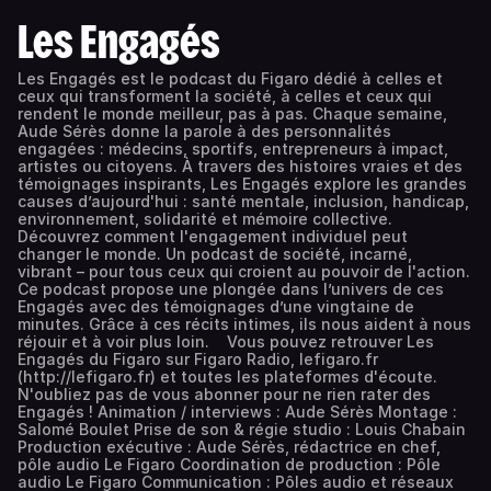
Les Engagés
Les Engagés est le podcast du Figaro dédié à celles et
ceux qui transforment la société, à celles et ceux qui
rendent le monde meilleur, pas à pas. Chaque semaine,
Aude Sérès donne la parole à des personnalités
engagées : médecins, sportifs, entrepreneurs à impact,
artistes ou citoyens. À travers des histoires vraies et des
témoignages inspirants, Les Engagés explore les grandes
causes d’aujourd'hui : santé mentale, inclusion, handicap,
environnement, solidarité et mémoire collective.
Découvrez comment l'engagement individuel peut
changer le monde. Un podcast de société, incarné,
vibrant – pour tous ceux qui croient au pouvoir de l'action.
Ce podcast propose une plongée dans l’univers de ces
Engagés avec des témoignages d’une vingtaine de
minutes. Grâce à ces récits intimes, ils nous aident à nous
réjouir et à voir plus loin. Vous pouvez retrouver Les
Engagés du Figaro sur Figaro Radio, lefigaro.fr
(http://lefigaro.fr) et toutes les plateformes d'écoute.
N'oubliez pas de vous abonner pour ne rien rater des
Engagés ! Animation / interviews : Aude Sérès Montage :
Salomé Boulet Prise de son & régie studio : Louis Chabain
Production exécutive : Aude Sérès, rédactrice en chef,
pôle audio Le Figaro Coordination de production : Pôle
audio Le Figaro Communication : Pôles audio et réseaux