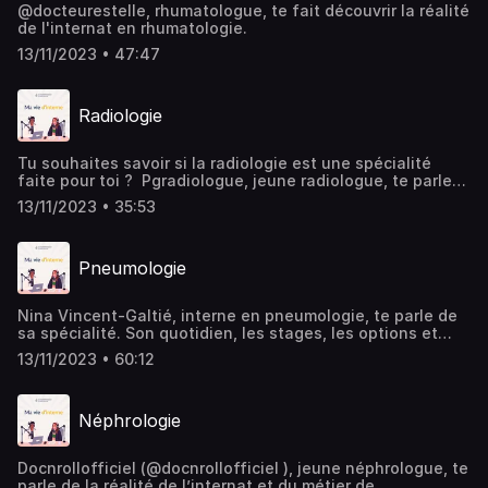
@docteurestelle, rhumatologue, te fait découvrir la réalité
de l'internat en rhumatologie.
13/11/2023 • 47:47
Radiologie
Tu souhaites savoir si la radiologie est une spécialité
faite pour toi ? Pgradiologue, jeune radiologue, te parle
de son parcours dans cette spécialité. Son quotidien
13/11/2023 • 35:53
pendant l'internat, les spécialités, les qualités requises :
découvre tout ce qu'il y a à savoir sur cette spécialité
avant de te lancer !
Pneumologie
Nina Vincent-Galtié, interne en pneumologie, te parle de
sa spécialité. Son quotidien, les stages, les options et
formations possibles : Marion te dit tout ce qu'il y a savoir
13/11/2023 • 60:12
sur l'internat en pneumologie et t'aide à savoir si c'est
une spécialité qui te correspond.
Néphrologie
Docnrollofficiel (@docnrollofficiel ), jeune néphrologue, te
parle de la réalité de l’internat et du métier de