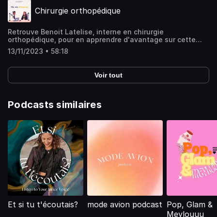
Chirurgie orthopédique
Retrouve Benoit Latelise, interne en chirurgie
orthopédique, pour en apprendre d'avantage sur cette
spécialité : journée type, pathologies les plus fréquentes,
13/11/2023 • 58:18
différents stages... Benoit t'ouvre les portes de cette
spécialité et te donne pleins de bons conseils pour réussir
!
Voir tout
Podcasts similaires
Et si tu t'écoutais?
mode avion podcast
Pop, Glam &
Meylouuu