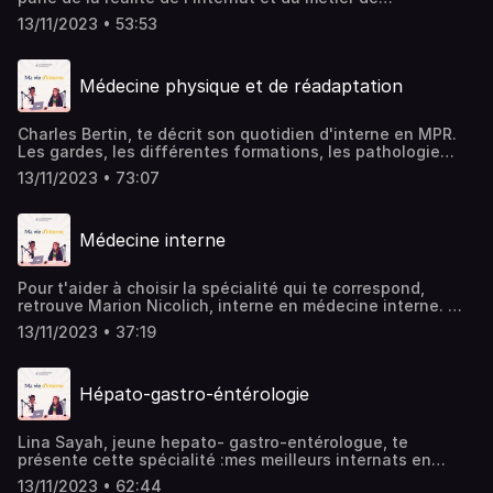
néphrologie. Les stages et les meilleurs internats, mais
13/11/2023 • 53:53
aussi le quotidien d’un interne en néphrologie : découvre
tout ce qu'il y a savoir sur cette spécialité !
Médecine physique et de réadaptation
Charles Bertin, te décrit son quotidien d'interne en MPR.
Les gardes, les différentes formations, les pathologie
rencontrées, les compétences à avoir : Charles te dit tout
13/11/2023 • 73:07
ce qu'il y a à savoir sur cette spécialité méconnue et te
donne les bons conseils pour réussir !
Médecine interne
Pour t'aider à choisir la spécialité qui te correspond,
retrouve Marion Nicolich, interne en médecine interne.
Journée types, stages, quotidien dans le service, Marion
13/11/2023 • 37:19
te dit tout ce qu'il y a à savoir sur la vie d'interniste pour
te permettre de faire ton choix !
Hépato-gastro-éntérologie
Lina Sayah, jeune hepato- gastro-entérologue, te
présente cette spécialité :mes meilleurs internats en
HGE, stages, diverses formations... Lina t'aide à savoir si
13/11/2023 • 62:44