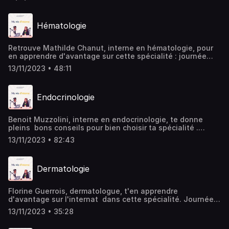
cette spécialité te correspond !
Hématologie
Retrouve Mathilde Chanut, interne en hématologie, pour
en apprendre d'avantage sur cette spécialité : journée
type, pathologies les plus fréquentes, différents
13/11/2023 • 48:11
formations. Mathilde t'explique pour elle a choisit
l'hématologie et te donne pleins de bons conseils pour
réussir !
Endocrinologie
Benoit Muzzolini, interne en endocrinologie, te donne
pleins bons conseils pour bien choisir ta spécialité .
Journée type, pathologies les plus fréquentes, diverses
13/11/2023 • 82:43
formations, Benoit t'aide à savoir si l'endocrinologie est
faite pour toi !
Dermatologie
Florine Guerrois, dermatologue, t'en apprendre
d'avantage sur l'internat dans cette spécialité. Journée
type, différences stages, formations à suivre, Florine te
13/11/2023 • 35:28
donne tous les bons conseils qui te permettrons de
réussir ton internat de dermatologie !