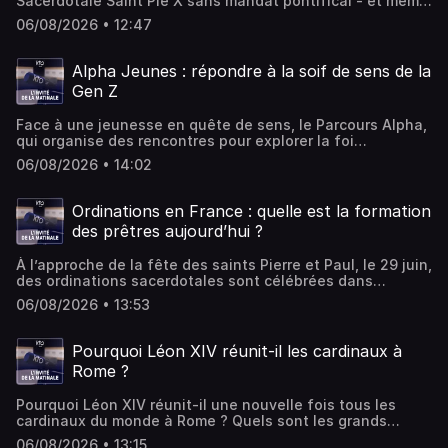
Sacerdotale Saint Pie X sans mandat pontifical - et même
contre l’avis de Rome - Christophe Geffroy, fondateur du
06/08/2026 • 12:47
mensuel La Nef, répond aux questions de KTO Radio.
Comment considérer cette nouvelle étape ? Comment la
situer ? Quelles peuvent être les conséquences ?
Alpha Jeunes : répondre à la soif de sens de la
Interview réalisée par Philippine de Saint Pierre
Gen Z
Face à une jeunesse en quête de sens, le Parcours Alpha,
qui organise des rencontres pour explorer la foi
chrétienne, a décidé de créer les Parcours Alpha Jeunes.
06/08/2026 • 14:02
Pourquoi émergent les questions autour du sens de la vie
chez les 13-25 ans ? Comment les aider à découvrir Jésus
? Pourquoi ce parcours connait-il un tel succès ? Enora
Ordinations en France : quelle est la formation
Del Castillo, chargée de projet jeunesse au sein des
des prêtres aujourd’hui ?
Parcours Alpha France, répond à ces questions dans
l’Invité de la Matinale sur KTO radio. Interview réalisée par
À l’approche de la fête des saints Pierre et Paul, le 29 juin,
Étienne Loraillère.
des ordinations sacerdotales sont célébrées dans
plusieurs diocèses en France. Qui sont ces jeunes
06/08/2026 • 13:53
hommes qui deviennent prêtres ? Quelle formation
reçoivent-ils dans les séminaires ? Sont-ils bien préparés
aux défis de notre époque ? Et comment les
Pourquoi Léon XIV réunit-il les cardinaux à
communautés chrétiennes peuvent-elles, elles aussi,
Rome ?
susciter des vocations ? Mgr Jean-Marc Micas, évêque de
Tarbes et Lourdes, et président de la Commission Acteurs
Pourquoi Léon XIV réunit-il une nouvelle fois tous les
de l’Église au sein de la Conférence des évêques de
cardinaux du monde à Rome ? Quels sont les grands
France, est l’invité de KTO Radio. Une interview réalisée
enjeux de ce deuxième consistoire extraordinaire de son
par Etienne Loraillère.
06/08/2026 • 13:15