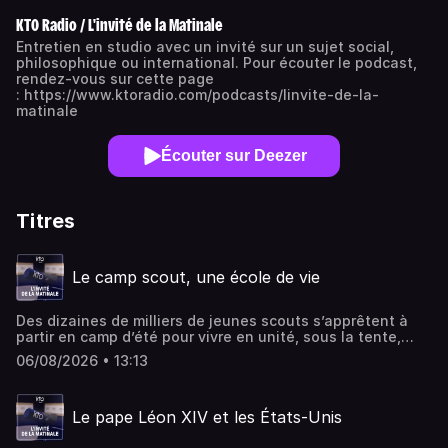
KTO Radio / L'invité de la Matinale
Entretien en studio avec un invité sur un sujet social,
philosophique ou international. Pour écouter le podcast,
rendez-vous sur cette page
: https://www.ktoradio.com/podcasts/linvite-de-la-
matinale
Écouter sur Deezer
Titres
Le camp scout, une école de vie
Des dizaines de milliers de jeunes scouts s’apprêtent à
partir en camp d’été pour vivre en unité, sous la tente,
dans la nature. Comment se déroule un camp scout ?
06/08/2026 • 13:13
Quelle expérience cela représente-t-il pour les jeunes
aujourd’hui, loin des écrans ? Quelle place pour la
dimension spirituelle ? En quoi le scoutisme est-il une
Le pape Léon XIV et les États-Unis
école de vie pour les jeunes et pour les chefs ? Alexandre
Philipon, commissaire national éclaireur chez les Guides