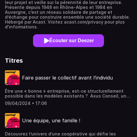
leur projet et veille sur la pérennité de leur entreprise.
Présente depuis 1948 en Rhône-Alpes et 1984 en
Auvergne, c’est un réseau solidaire de partage et
d’échange pour construire ensemble une société durable.
Hébergé par Acast. Visitez acast.com/privacy pour plus
d'informations.
Écouter sur Deezer
Titres
Faire passer le collectif avant l’individu
Être une « bonne » entreprise, est-ce structurellement
possible dans les modèles existants ? Axus Conseil, un
cabinet qui accompagne les entreprises à améliorer leurs
09/04/2024 • 17:06
systèmes d'informations, a radicalement transformé son
mode de fonctionnement pour adhérer à d'autres valeurs
qui permettent de rendre le travail plus juste.Il a été créé
Une équipe, une famille !
en 2008 par quatre associés sur un modèle d'entreprise
tout à fait traditionnel. Mais en 2017, au départ en retraite
du dirigent, une question fondamentale s’est posée :
Découvrez l’univers d’une coopérative qui défie les
maintenir une structure hiérarchique classique, ou opter