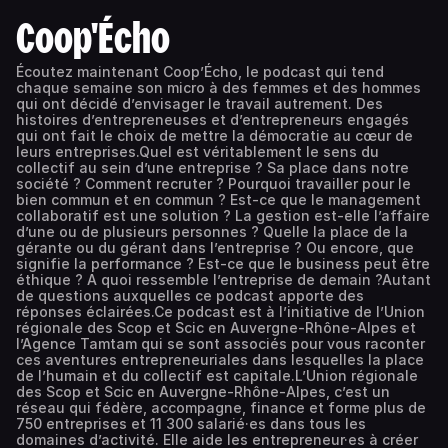
Coop'Écho
Écoutez maintenant Coop’Écho, le podcast qui tend
chaque semaine son micro à des femmes et des hommes
qui ont décidé d’envisager le travail autrement. Des
histoires d’entrepreneuses et d’entrepreneurs engagés
qui ont fait le choix de mettre la démocratie au cœur de
leurs entreprises.Quel est véritablement le sens du
collectif au sein d’une entreprise ? Sa place dans notre
société ? Comment recruter ? Pourquoi travailler pour le
bien commun et en commun ? Est-ce que le management
collaboratif est une solution ? La gestion est-elle l’affaire
d’une ou de plusieurs personnes ? Quelle la place de la
gérante ou du gérant dans l’entreprise ? Ou encore, que
signifie la performance ? Est-ce que le business peut être
éthique ? A quoi ressemble l’entreprise de demain ?Autant
de questions auxquelles ce podcast apporte des
réponses éclairées.Ce podcast est à l’initiative de l’Union
régionale des Scop et Scic en Auvergne-Rhône-Alpes et
l’Agence Tamtam qui se sont associés pour vous raconter
ces aventures entrepreneuriales dans lesquelles la place
de l’humain et du collectif est capitale.L’Union régionale
des Scop et Scic en Auvergne-Rhône-Alpes, c’est un
réseau qui fédère, accompagne, finance et forme plus de
750 entreprises et 11 300 salarié·es dans tous les
domaines d’activité. Elle aide les entrepreneur·es à créer